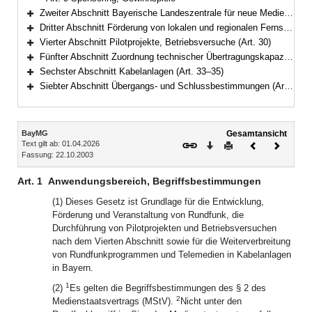
Zweiter Abschnitt Bayerische Landeszentrale für neue Medien (Art. 10–22)
Bereich erweitern
Dritter Abschnitt Förderung von lokalen und regionalen Fernsehangeboten, Organisation und Zulässigkeit von Rundfunkprogrammen (Art. 23–29)
Bereich erweitern
Vierter Abschnitt Pilotprojekte, Betriebsversuche (Art. 30)
Bereich erweitern
Fünfter Abschnitt Zuordnung technischer Übertragungskapazitäten (Art. 31–32)
Bereich erweitern
Sechster Abschnitt Kabelanlagen (Art. 33–35)
Bereich erweitern
Siebter Abschnitt Übergangs- und Schlussbestimmungen (Art. 36–39)
Bereich erweitern
Inhalt
BayMG
Gesamtansicht
Text gilt ab: 01.04.2026
Download
Drucken
Vorheriges
Nächste
Fassung: 22.10.2003
Dokument
Dokume
Art. 1
Anwendungsbereich, Begriffsbestimmungen
(1) Dieses Gesetz ist Grundlage für die Entwicklung,
Förderung und Veranstaltung von Rundfunk, die
Durchführung von Pilotprojekten und Betriebsversuchen
nach dem Vierten Abschnitt sowie für die Weiterverbreitung
von Rundfunkprogrammen und Telemedien in Kabelanlagen
in Bayern.
1
(2)
Es gelten die Begriffsbestimmungen des § 2 des
2
Medienstaatsvertrags (MStV).
Nicht unter den