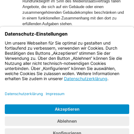
Rundfunkbegriff im Sinn des Medienstaatsvertrags fallen
Angebote, die sich auf ein Gebäude oder einen
zusammengehörenden Gebäudekomplex beschränken und
in einem funktionellen Zusammenhang mit den dort zu
erfüllenden Aufgaben stehen.
(3) Für den Bayerischen Rundfunk, das Zweite Deutsche
Fernsehen und andere öffentlich-rechtliche
Rundfunkanstalten findet dieses Gesetz nur Anwendung,
soweit dies ausdrücklich bestimmt ist.
Bayern.de
BayernPortal
Datenschutz
Impressum
Barrierefreiheit
Hilfe
Kontakt
Kontrastwechsel
Schriftgröße