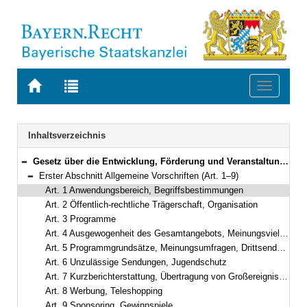
Zur
Zur
Toggle
Startseite
Trefferliste
navigati
von
der
BAYERN.RECHT
letzten
Navigation
Inhaltsverzeichnis
Suche
Gesetz über die Entwicklung, Förderung und Veranstaltung privater Rundfunkangebote und anderer Telemedien in Bayern (Bayerisches Mediengesetz – BayMG) in der Fassung der Bekanntmachung vom 22. Oktober 2003 (GVBl. S. 799) BayRS 2251-4-S (Art. 1–39)
Bereich reduzieren
Erster Abschnitt Allgemeine Vorschriften (Art. 1–9)
Bereich reduzieren
Art. 1 Anwendungsbereich, Begriffsbestimmungen
Art. 2 Öffentlich-rechtliche Trägerschaft, Organisation
Art. 3 Programme
Art. 4 Ausgewogenheit des Gesamtangebots, Meinungsvielfalt, Informationsvielfalt
Art. 5 Programmgrundsätze, Meinungsumfragen, Drittsenderechte
Art. 6 Unzulässige Sendungen, Jugendschutz
Art. 7 Kurzberichterstattung, Übertragung von Großereignissen
Art. 8 Werbung, Teleshopping
Art. 9 Sponsoring, Gewinnspiele