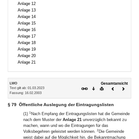
Anlage 12
Anlage 13
Anlage 14
Anlage 15
Anlage 16
Anlage 17
Anlage 18
Anlage 19
Anlage 20
Anlage 21
Inhalt
LWO
Gesamtansicht
Text gilt ab: 01.03.2023
Download
Drucken
Vorheriges
Nächste
Fassung: 16.02.2003
Dokument
Dokume
§ 79
Öffentliche Auslegung der Eintragungslisten
1
(1)
Nach Empfang der Eintragungslisten hat die Gemeinde
nach dem Muster der
Anlage 21
unverzüglich bekannt zu
machen, wann und wo die Eintragungen für das
2
Volksbegehren geleistet werden können.
Die Gemeinde
weist dabei auf die Möglichkeit hin, die Bekanntmachung