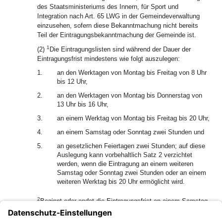
des Staatsministeriums des Innern, für Sport und
Integration nach Art. 65 LWG in der Gemeindeverwaltung
einzusehen, sofern diese Bekanntmachung nicht bereits
Teil der Eintragungsbekanntmachung der Gemeinde ist.
1
(2)
Die Eintragungslisten sind während der Dauer der
Eintragungsfrist mindestens wie folgt auszulegen:
1.
an den Werktagen von Montag bis Freitag von 8 Uhr
bis 12 Uhr,
2.
an den Werktagen von Montag bis Donnerstag von
13 Uhr bis 16 Uhr,
3.
an einem Werktag von Montag bis Freitag bis 20 Uhr,
4.
an einem Samstag oder Sonntag zwei Stunden und
5.
an gesetzlichen Feiertagen zwei Stunden; auf diese
Auslegung kann vorbehaltlich Satz 2 verzichtet
werden, wenn die Eintragung an einem weiteren
Samstag oder Sonntag zwei Stunden oder an einem
weiteren Werktag bis 20 Uhr ermöglicht wird.
2
Beginnt oder endet die Eintragungsfrist an einem Samstag,
Sonntag oder gesetzlichen Feiertag, so sind die Listen an
3
diesem Tag mindestens vier Stunden auszulegen.
In