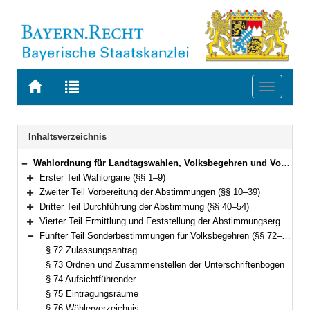
Zur
Zur
Toggle
Startseite
Trefferliste
navigati
von
der
BAYERN.RECHT
letzten
Navigation
Inhaltsverzeichnis
Suche
Wahlordnung für Landtagswahlen, Volksbegehren und Volksentscheide (Landeswahlordnung – LWO) Vom 16. Februar 2003 (GVBl. S. 62) BayRS 111-1-1-I (§§ 1–92)
Bereich reduzieren
Erster Teil Wahlorgane (§§ 1–9)
Bereich erweitern
Zweiter Teil Vorbereitung der Abstimmungen (§§ 10–39)
Bereich erweitern
Dritter Teil Durchführung der Abstimmung (§§ 40–54)
Bereich erweitern
Vierter Teil Ermittlung und Feststellung der Abstimmungsergebnisse (§§ 55–71)
Bereich erweitern
Fünfter Teil Sonderbestimmungen für Volksbegehren (§§ 72–83)
Bereich reduzieren
§ 72 Zulassungsantrag
§ 73 Ordnen und Zusammenstellen der Unterschriftenbogen
§ 74 Aufsichtführender
§ 75 Eintragungsräume
§ 76 Wählerverzeichnis