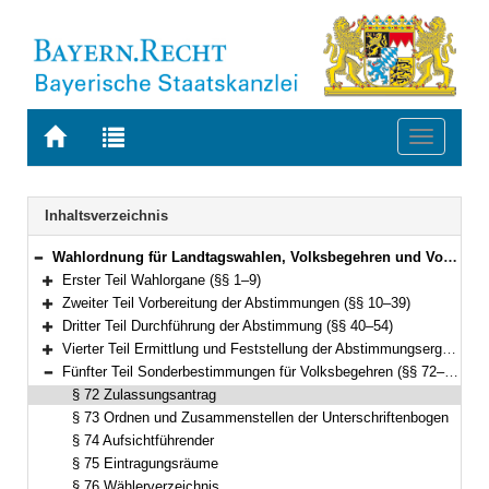
Zur
Zur
Toggle
Startseite
Trefferliste
navigati
von
der
BAYERN.RECHT
letzten
Navigation
Inhaltsverzeichnis
Suche
Wahlordnung für Landtagswahlen, Volksbegehren und Volksentscheide (Landeswahlordnung – LWO) Vom 16. Februar 2003 (GVBl. S. 62) BayRS 111-1-1-I (§§ 1–92)
Bereich reduzieren
Erster Teil Wahlorgane (§§ 1–9)
Bereich erweitern
Zweiter Teil Vorbereitung der Abstimmungen (§§ 10–39)
Bereich erweitern
Dritter Teil Durchführung der Abstimmung (§§ 40–54)
Bereich erweitern
Vierter Teil Ermittlung und Feststellung der Abstimmungsergebnisse (§§ 55–71)
Bereich erweitern
Fünfter Teil Sonderbestimmungen für Volksbegehren (§§ 72–83)
Bereich reduzieren
§ 72 Zulassungsantrag
§ 73 Ordnen und Zusammenstellen der Unterschriftenbogen
§ 74 Aufsichtführender
§ 75 Eintragungsräume
§ 76 Wählerverzeichnis