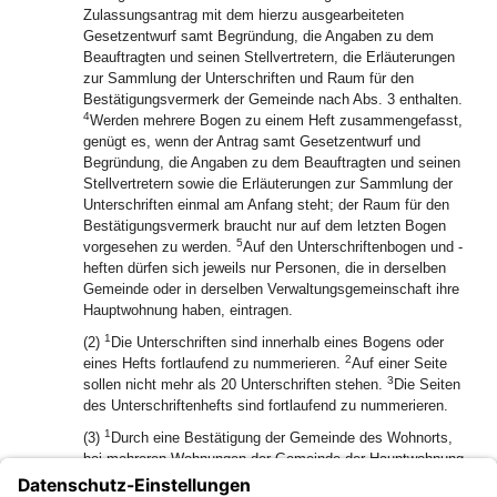
Zulassungsantrag mit dem hierzu ausgearbeiteten
Gesetzentwurf samt Begründung, die Angaben zu dem
Beauftragten und seinen Stellvertretern, die Erläuterungen
zur Sammlung der Unterschriften und Raum für den
Bestätigungsvermerk der Gemeinde nach Abs. 3 enthalten.
4
Werden mehrere Bogen zu einem Heft zusammengefasst,
genügt es, wenn der Antrag samt Gesetzentwurf und
Begründung, die Angaben zu dem Beauftragten und seinen
Stellvertretern sowie die Erläuterungen zur Sammlung der
Unterschriften einmal am Anfang steht; der Raum für den
Bestätigungsvermerk braucht nur auf dem letzten Bogen
5
vorgesehen zu werden.
Auf den Unterschriftenbogen und -
heften dürfen sich jeweils nur Personen, die in derselben
Gemeinde oder in derselben Verwaltungsgemeinschaft ihre
Hauptwohnung haben, eintragen.
1
(2)
Die Unterschriften sind innerhalb eines Bogens oder
2
eines Hefts fortlaufend zu nummerieren.
Auf einer Seite
3
sollen nicht mehr als 20 Unterschriften stehen.
Die Seiten
des Unterschriftenhefts sind fortlaufend zu nummerieren.
1
(3)
Durch eine Bestätigung der Gemeinde des Wohnorts,
bei mehreren Wohnungen der Gemeinde der Hauptwohnung,
ist nachzuweisen, dass die Unterzeichner des