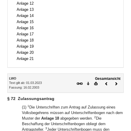
Anlage 12
Anlage 13
Anlage 14
Anlage 15
Anlage 16
Anlage 17
Anlage 18
Anlage 19
Anlage 20
Anlage 21
Inhalt
LWO
Gesamtansicht
Text gilt ab: 01.03.2023
Download
Drucken
Vorheriges
Nächste
Fassung: 16.02.2003
Dokument
Dokume
§ 72
Zulassungsantrag
1
(1)
Die Unterschriften zum Antrag auf Zulassung eines
Volksbegehrens müssen auf Unterschriftenbogen nach dem
2
Muster der
Anlage 18
abgegeben werden.
Die
Beschaffung der Unterschriftenbogen obliegt dem
3
Antragsteller.
Jeder Unterschriftenbogen muss den