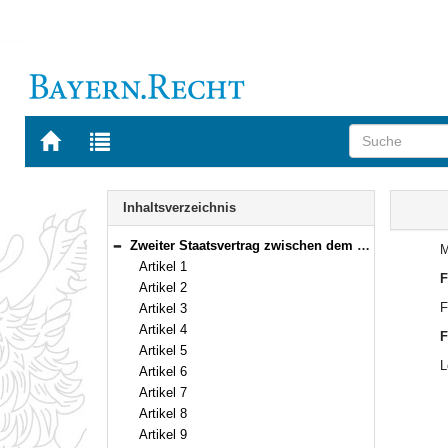
Zur
Zur
Startseite
Trefferliste
von
der
Navigation
BAYERN.RECHT
letzten
Inhalt
Inhaltsverzeichnis
Suche
Zweiter Staatsvertrag zwischen dem Freistaat Bayern und dem Land Baden-Württemberg über die Änderung der Landesgrenze Vom 22. Oktober 1987 (Art. 1–28)
M
Bereich reduzieren
Artikel 1
F
Artikel 2
F
Artikel 3
Artikel 4
F
Artikel 5
L
Artikel 6
Artikel 7
Artikel 8
Artikel 9