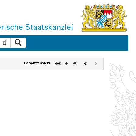
Suche ausführen
Suche zurücksetzen
Download
Drucken
Vorheriges
Nächstes
Gesamtansicht
Dokument
Dokument
(inaktiv)