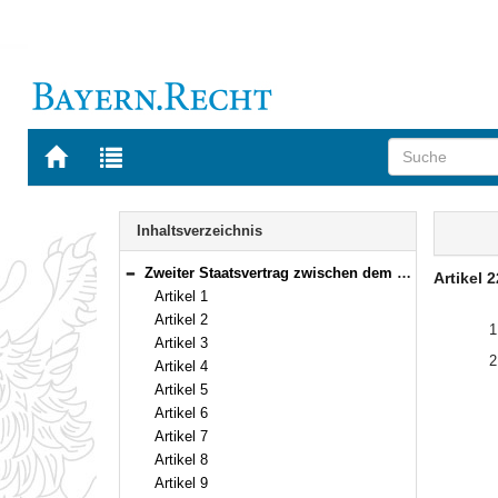
Zur
Zur
Startseite
Trefferliste
von
der
Navigation
BAYERN.RECHT
letzten
Inhalt
Inhaltsverzeichnis
Suche
Zweiter Staatsvertrag zwischen dem Freistaat Bayern und dem Land Baden-Württemberg über die Änderung der Landesgrenze Vom 22. Oktober 1987 (Art. 1–28)
Artikel 2
Bereich reduzieren
Artikel 1
Artikel 2
1
Artikel 3
2
Artikel 4
Artikel 5
Artikel 6
Artikel 7
Artikel 8
Artikel 9