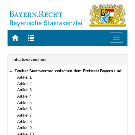
Zur
Zur
Toggle
Startseite
Trefferliste
navigati
von
der
BAYERN.RECHT
letzten
Navigation
Inhaltsverzeichnis
Suche
Zweiter Staatsvertrag zwischen dem Freistaat Bayern und dem Land Baden-Württemberg über die Änderung der Landesgrenze Vom 22. Oktober 1987 (Art. 1–28)
Bereich reduzieren
Artikel 1
Artikel 2
Artikel 3
Artikel 4
Artikel 5
Artikel 6
Artikel 7
Artikel 8
Artikel 9
Artikel 10