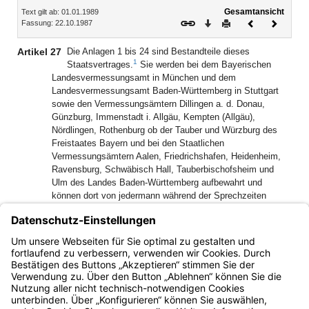
Inhalt
Gesamtansicht
Text gilt ab: 01.01.1989
Download
Drucken
Vorheriges
Nächste
Fassung: 22.10.1987
Dokument
Dokume
Artikel 27
Die Anlagen 1 bis 24 sind Bestandteile dieses
1
Staatsvertrages.
Sie werden bei dem Bayerischen
Landesvermessungsamt in München und dem
Landesvermessungsamt Baden-Württemberg in Stuttgart
sowie den Vermessungsämtern Dillingen a. d. Donau,
Günzburg, Immenstadt i. Allgäu, Kempten (Allgäu),
Nördlingen, Rothenburg ob der Tauber und Würzburg des
Freistaates Bayern und bei den Staatlichen
Vermessungsämtern Aalen, Friedrichshafen, Heidenheim,
Ravensburg, Schwäbisch Hall, Tauberbischofsheim und
Ulm des Landes Baden-Württemberg aufbewahrt und
können dort von jedermann während der Sprechzeiten
kostenlos eingesehen werden.
1
[Amtl. Anm.:]
Vom Abdruck der Anlagen 1 bis 24 wurde
abgesehen (vgl. Art. 27).
Bayern.de