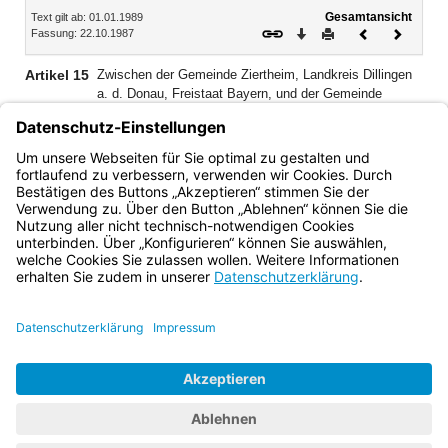
Inhalt
Gesamtansicht
Text gilt ab: 01.01.1989
Download
Drucken
Vorheriges
Nächste
Fassung: 22.10.1987
Dokument
Dokume
Artikel 15
Zwischen der Gemeinde Ziertheim, Landkreis Dillingen
a. d. Donau, Freistaat Bayern, und der Gemeinde
Dischingen, Landkreis Heidenheim, Land Baden-
Württemberg, verläuft die neue Landesgrenze vom
Landesgrenzpunkt 807 bis zum Landesgrenzpunkt 808/2
nach Maßgabe der Anlage 15, Seiten 1 und 2.
Bayern.de
BayernPortal
Datenschutz
Impressum
Barrierefreiheit
Hilfe
Kontakt
Kontrastwechsel