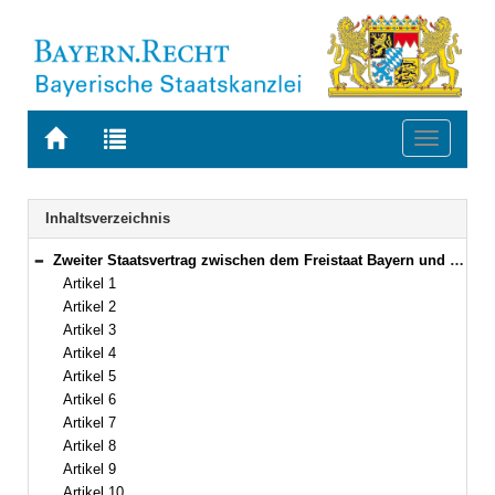
Zur
Zur
Toggle
Startseite
Trefferliste
navigati
von
der
BAYERN.RECHT
letzten
Navigation
Inhaltsverzeichnis
Suche
Zweiter Staatsvertrag zwischen dem Freistaat Bayern und dem Land Baden-Württemberg über die Änderung der Landesgrenze Vom 22. Oktober 1987 (Art. 1–28)
Bereich reduzieren
Artikel 1
Artikel 2
Artikel 3
Artikel 4
Artikel 5
Artikel 6
Artikel 7
Artikel 8
Artikel 9
Artikel 10