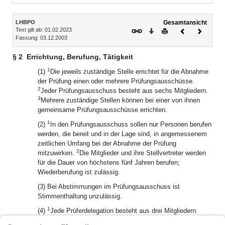
Inhalt
LHBPO
Gesamtansicht
Text gilt ab: 01.02.2023
Download
Drucken
Vorheriges
Nächste
Fassung: 03.12.2003
Dokument
Dokume
§ 2
Errichtung, Berufung, Tätigkeit
1
(1)
Die jeweils zuständige Stelle errichtet für die Abnahme
der Prüfung einen oder mehrere Prüfungsausschüsse.
2
Jeder Prüfungsausschuss besteht aus sechs Mitgliedern.
3
Mehrere zuständige Stellen können bei einer von ihnen
gemeinsame Prüfungsausschüsse errichten.
1
(2)
In den Prüfungsausschuss sollen nur Personen berufen
werden, die bereit und in der Lage sind, in angemessenem
zeitlichen Umfang bei der Abnahme der Prüfung
2
mitzuwirken.
Die Mitglieder und ihre Stellvertreter werden
für die Dauer von höchstens fünf Jahren berufen;
Wiederberufung ist zulässig.
(3) Bei Abstimmungen im Prüfungsausschuss ist
Stimmenthaltung unzulässig.
1
(4)
Jede Prüferdelegation besteht aus drei Mitgliedern.
2
Abs. 3 gilt entsprechend.