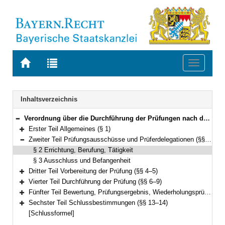
Zur
Zur
Toggle
Startseite
Trefferliste
navigati
von
der
BAYERN.RECHT
letzten
Navigation
Inhaltsverzeichnis
Suche
Verordnung über die Durchführung der Prüfungen nach dem Berufsbildungsgesetz im Geschäftsbereich des Bayerischen Staatsministeriums für Ernährung, Landwirtschaft, Forsten und Tourismus (Prüfungsordnung Berufsbildung – Landwirtschaft und Hauswirtschaft – LHBPO) Vom 3. Dezember 2003 (GVBl. S. 906) BayRS 7803-21-L (§§ 1–14)
Bereich reduzieren
Erster Teil Allgemeines (§ 1)
Bereich erweitern
Zweiter Teil Prüfungsausschüsse und Prüferdelegationen (§§ 2–3)
Bereich reduzieren
§ 2 Errichtung, Berufung, Tätigkeit
§ 3 Ausschluss und Befangenheit
Dritter Teil Vorbereitung der Prüfung (§§ 4–5)
Bereich erweitern
Vierter Teil Durchführung der Prüfung (§§ 6–9)
Bereich erweitern
Fünfter Teil Bewertung, Prüfungsergebnis, Wiederholungsprüfung (§§ 10–12)
Bereich erweitern
Sechster Teil Schlussbestimmungen (§§ 13–14)
Bereich erweitern
[Schlussformel]