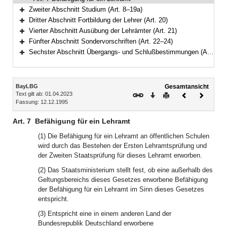
Zweiter Abschnitt Studium (Art. 8–19a)
Bereich erweitern
Dritter Abschnitt Fortbildung der Lehrer (Art. 20)
Bereich erweitern
Vierter Abschnitt Ausübung der Lehrämter (Art. 21)
Bereich erweitern
Fünfter Abschnitt Sondervorschriften (Art. 22–24)
Bereich erweitern
Sechster Abschnitt Übergangs- und Schlußbestimmungen (Art. 25–29)
Bereich erweitern
Inhalt
BayLBG
Gesamtansicht
Text gilt ab: 01.04.2023
Download
Drucken
Vorheriges
Nächste
Fassung: 12.12.1995
Dokument
Dokume
Art. 7
Befähigung für ein Lehramt
(1) Die Befähigung für ein Lehramt an öffentlichen Schulen
wird durch das Bestehen der Ersten Lehramtsprüfung und
der Zweiten Staatsprüfung für dieses Lehramt erworben.
(2) Das Staatsministerium stellt fest, ob eine außerhalb des
Geltungsbereichs dieses Gesetzes erworbene Befähigung
der Befähigung für ein Lehramt im Sinn dieses Gesetzes
entspricht.
(3) Entspricht eine in einem anderen Land der
Bundesrepublik Deutschland erworbene