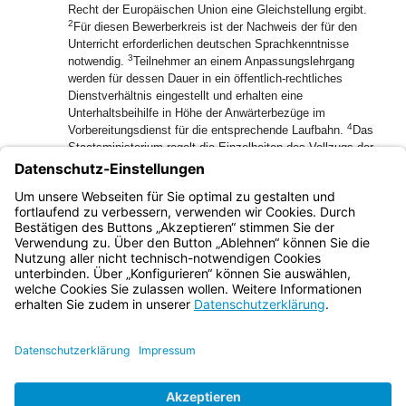
Recht der Europäischen Union eine Gleichstellung ergibt.
2
Für diesen Bewerberkreis ist der Nachweis der für den
Unterricht erforderlichen deutschen Sprachkenntnisse
3
notwendig.
Teilnehmer an einem Anpassungslehrgang
werden für dessen Dauer in ein öffentlich-rechtliches
Dienstverhältnis eingestellt und erhalten eine
Unterhaltsbeihilfe in Höhe der Anwärterbezüge im
4
Vorbereitungsdienst für die entsprechende Laufbahn.
Das
Staatsministerium regelt die Einzelheiten des Vollzugs der
Richtlinie durch Rechtsverordnung, insbesondere Merkmale,
Voraussetzungen, Inhalte, Bewertung, Verfahren und
Zuständigkeiten hinsichtlich des Anpassungslehrgangs und
der Eignungsprüfung.
Bayern.de
BayernPortal
Datenschutz
Impressum
Barrierefreiheit
Hilfe