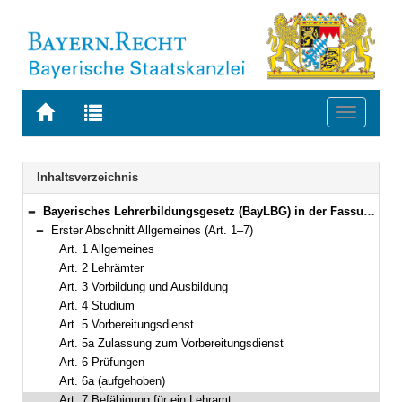
Zur
Zur
Toggle
Startseite
Trefferliste
navigati
von
der
BAYERN.RECHT
letzten
Navigation
Inhaltsverzeichnis
Suche
Bayerisches Lehrerbildungsgesetz (BayLBG) in der Fassung der Bekanntmachung vom 12. Dezember 1995 (GVBl. 1996 S. 16, 40) BayRS 2238-1-K (Art. 1–29)
Bereich reduzieren
Erster Abschnitt Allgemeines (Art. 1–7)
Bereich reduzieren
Art. 1 Allgemeines
Art. 2 Lehrämter
Art. 3 Vorbildung und Ausbildung
Art. 4 Studium
Art. 5 Vorbereitungsdienst
Art. 5a Zulassung zum Vorbereitungsdienst
Art. 6 Prüfungen
Art. 6a (aufgehoben)
Art. 7 Befähigung für ein Lehramt