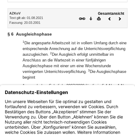
Inhalt
AZKoV
Gesamtansicht
Text gilt ab: 01.08.2021
Download
Drucken
Vorheriges
Nächste
Fassung: 20.03.2001
Dokument
Dokume
§ 6
Ausgleichsphase
1
Die angesparte Arbeitszeit ist in vollem Umfang durch eine
entsprechende Anrechnung auf die Unterrichtsverpflichtung
2
auszugleichen.
Der Ausgleich erfolgt unmittelbar im
Anschluss an die Wartezeit in einer fünfjährigen
Ausgleichsphase mit einer um eine Wochenstunde
3
verringerten Unterrichtsverpflichtung.
Die Ausgleichsphase
beginnt
1.
ab dem Schuljahr 2007/2008 für die in § 4 Abs. 1 Nr.
1 genannten Lehrkräfte,
2.
ab dem Schuljahr 2008/2009 für die in § 4 Abs. 1 Nr.
2 genannten Lehrkräfte.
Bayern.de
BayernPortal