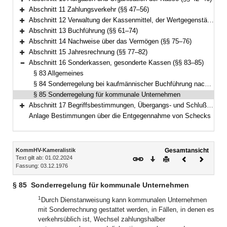
Bereich erweitern
Abschnitt 11 Zahlungsverkehr (§§ 47–56)
Bereich erweitern
Abschnitt 12 Verwaltung der Kassenmittel, der Wertgegenstände und anderer Gegenstände (§§ 57–60)
Bereich erweitern
Abschnitt 13 Buchführung (§§ 61–74)
Bereich erweitern
Abschnitt 14 Nachweise über das Vermögen (§§ 75–76)
Bereich erweitern
Abschnitt 15 Jahresrechnung (§§ 77–82)
Bereich erweitern
Abschnitt 16 Sonderkassen, gesonderte Kassen (§§ 83–85)
Bereich reduzieren
§ 83 Allgemeines
§ 84 Sonderregelung bei kaufmännischer Buchführung nach spezialgesetzlichen Regelungen
§ 85 Sonderregelung für kommunale Unternehmen
Abschnitt 17 Begriffsbestimmungen, Übergangs- und Schlußvorschriften (§§ 86–89)
Bereich erweitern
Anlage Bestimmungen über die Entgegennahme von Schecks
Inhalt
KommHV-Kameralistik
Gesamtansicht
Text gilt ab: 01.02.2024
Download
Drucken
Vorheriges
Nächste
Fassung: 03.12.1976
Dokument
Dokume
§ 85
Sonderregelung für kommunale Unternehmen
1
Durch Dienstanweisung kann kommunalen Unternehmen
mit Sonderrechnung gestattet werden, in Fällen, in denen es
verkehrsüblich ist, Wechsel zahlungshalber