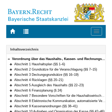
Zur
Zur
Toggle
Startseite
Trefferliste
navigati
von
der
BAYERN.RECHT
letzten
Navigation
Inhaltsverzeichnis
Suche
Verordnung über das Haushalts-, Kassen- und Rechnungswesen der Gemeinden, der Landkreise und der Bezirke nach den Grundsätzen der Kameralistik (Kommunalhaushaltsverordnung – Kameralistik – KommHV-Kameralistik) Vom 3. Dezember 1976 (BayRS Nr. II S. 443) BayRS 2023-1-I (§§ 1–89)
Bereich reduzieren
Abschnitt 1 Haushaltsplan (§§ 1–6)
Bereich erweitern
Abschnitt 2 Grundsätze für die Veranschlagung (§§ 7–15)
Bereich erweitern
Abschnitt 3 Deckungsgrundsätze (§§ 16–19)
Bereich erweitern
Abschnitt 4 Rücklagen (§§ 20–21)
Bereich erweitern
Abschnitt 5 Ausgleich des Haushalts (§§ 22–23)
Bereich erweitern
Abschnitt 6 Finanzplanung (§ 24)
Bereich erweitern
Abschnitt 7 Besondere Vorschriften für die Haushaltswirtschaft (§§ 25–36)
Bereich erweitern
Abschnitt 8 Elektronische Kommunikation, automatisierte Verfahren (§ 37)
Bereich erweitern
Abschnitt 9 Kassenanordnungen (§§ 38–41)
Bereich erweitern
Abschnitt 10 Aufgaben und Organisation der Kasse (§§ 42–46)