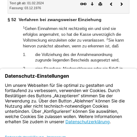
Text gilt ab: 01.02.2024
Download
Drucken
Vorheriges
Nächste
Fassung: 03.12.1976
Dokument
Dokume
§ 52
Verfahren bei zwangsweiser Einziehung
1
Gehen Einnahmen nicht rechtzeitig ein und sind sie
erfolglos angemahnt, so hat die Kasse unverzüglich die
2
Vollstreckung einzuleiten oder zu veranlassen.
Sie kann
hiervon zunächst absehen, wenn zu erkennen ist, daß
1.
die Vollziehung des der Annahmeanordnung
zugrunde liegenden Bescheids ausgesetzt wird,
2.
eine Stundung, Niederschlagung oder ein Erlaß in
Betracht kommt.
3
In diesen Fällen hat sie unverzüglich die Entscheidung der
zuständigen Dienststelle herbeizuführen.
Bayern.de
BayernPortal
Datenschutz