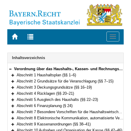
Zur
Zur
Toggle
Startseite
Trefferliste
navigati
von
der
BAYERN.RECHT
letzten
Navigation
Inhaltsverzeichnis
Suche
Verordnung über das Haushalts-, Kassen- und Rechnungswesen der Gemeinden, der Landkreise und der Bezirke nach den Grundsätzen der Kameralistik (Kommunalhaushaltsverordnung – Kameralistik – KommHV-Kameralistik) Vom 3. Dezember 1976 (BayRS Nr. II S. 443) BayRS 2023-1-I (§§ 1–89)
Bereich reduzieren
Abschnitt 1 Haushaltsplan (§§ 1–6)
Bereich erweitern
Abschnitt 2 Grundsätze für die Veranschlagung (§§ 7–15)
Bereich erweitern
Abschnitt 3 Deckungsgrundsätze (§§ 16–19)
Bereich erweitern
Abschnitt 4 Rücklagen (§§ 20–21)
Bereich erweitern
Abschnitt 5 Ausgleich des Haushalts (§§ 22–23)
Bereich erweitern
Abschnitt 6 Finanzplanung (§ 24)
Bereich erweitern
Abschnitt 7 Besondere Vorschriften für die Haushaltswirtschaft (§§ 25–36)
Bereich erweitern
Abschnitt 8 Elektronische Kommunikation, automatisierte Verfahren (§ 37)
Bereich erweitern
Abschnitt 9 Kassenanordnungen (§§ 38–41)
Bereich erweitern
Abschnitt 10 Aufgaben und Organisation der Kasse (§§ 42–46)