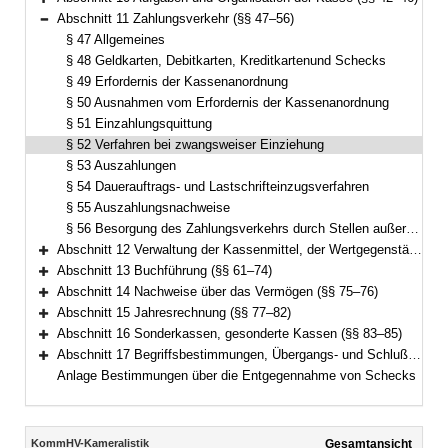
Bereich erweitern
Abschnitt 11 Zahlungsverkehr (§§ 47–56)
Bereich reduzieren
§ 47 Allgemeines
§ 48 Geldkarten, Debitkarten, Kreditkartenund Schecks
§ 49 Erfordernis der Kassenanordnung
§ 50 Ausnahmen vom Erfordernis der Kassenanordnung
§ 51 Einzahlungsquittung
§ 52 Verfahren bei zwangsweiser Einziehung
§ 53 Auszahlungen
§ 54 Dauerauftrags- und Lastschrifteinzugsverfahren
§ 55 Auszahlungsnachweise
§ 56 Besorgung des Zahlungsverkehrs durch Stellen außerhalb der eigenen Verwaltung
Abschnitt 12 Verwaltung der Kassenmittel, der Wertgegenstände und anderer Gegenstände (§§ 57–60)
Bereich erweitern
Abschnitt 13 Buchführung (§§ 61–74)
Bereich erweitern
Abschnitt 14 Nachweise über das Vermögen (§§ 75–76)
Bereich erweitern
Abschnitt 15 Jahresrechnung (§§ 77–82)
Bereich erweitern
Abschnitt 16 Sonderkassen, gesonderte Kassen (§§ 83–85)
Bereich erweitern
Abschnitt 17 Begriffsbestimmungen, Übergangs- und Schlußvorschriften (§§ 86–89)
Bereich erweitern
Anlage Bestimmungen über die Entgegennahme von Schecks
Inhalt
KommHV-Kameralistik
Gesamtansicht