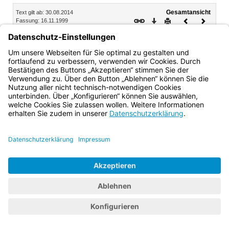
Inhalt
Gesamtansicht
Text gilt ab: 30.08.2014
Download
Drucken
Vorheriges
Nächste
Fassung: 16.11.1999
Dokument
Dokume
§ 7
In-Kraft-Treten
Diese Verordnung tritt am 1. Januar 2000 in Kraft.
Bayern.de
BayernPortal
Datenschutz
Impressum
Barrierefreiheit
Hilfe
Kontakt
Kontrastwechsel
Schriftgröße