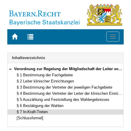
Zur
Zur
Toggle
Startseite
Trefferliste
navigati
von
der
BAYERN.RECHT
letzten
Navigation
Inhaltsverzeichnis
Suche
Verordnung zur Regelung der Mitgliedschaft der Leiter von klinischen Einrichtungen in den Fakultätsräten der medizinischen und tiermedizinischen Fakultäten Vom 16. November 1999 (GVBl. S. 514, ber. 2002 S. 583) BayRS 2210-1-2-WK (§§ 1–7)
Bereich reduzieren
§ 1 Bestimmung der Fachgebiete
§ 2 Leiter klinischer Einrichtungen
§ 3 Bestimmung der Vertreter der jeweiligen Fachgebiete
§ 4 Bestimmung der Vertreter der Leiter der klinischen Einrichtungen
§ 5 Auszählung und Feststellung des Wahlergebnisses
§ 6 Bestätigung der Wahlen
§ 7 In-Kraft-Treten
[Schlussformel]