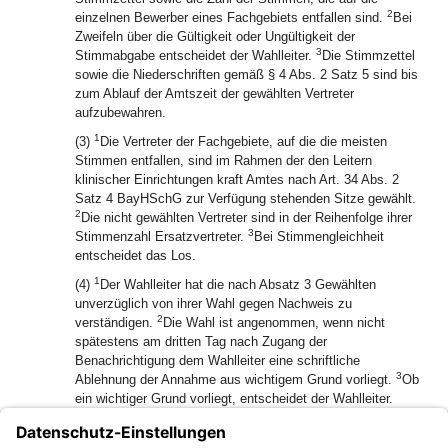
2
einzelnen Bewerber eines Fachgebiets entfallen sind.
Bei
Zweifeln über die Gültigkeit oder Ungültigkeit der
3
Stimmabgabe entscheidet der Wahlleiter.
Die Stimmzettel
sowie die Niederschriften gemäß § 4 Abs. 2 Satz 5 sind bis
zum Ablauf der Amtszeit der gewählten Vertreter
aufzubewahren.
1
(3)
Die Vertreter der Fachgebiete, auf die die meisten
Stimmen entfallen, sind im Rahmen der den Leitern
klinischer Einrichtungen kraft Amtes nach Art. 34 Abs. 2
Satz 4 BayHSchG zur Verfügung stehenden Sitze gewählt.
2
Die nicht gewählten Vertreter sind in der Reihenfolge ihrer
3
Stimmenzahl Ersatzvertreter.
Bei Stimmengleichheit
entscheidet das Los.
1
(4)
Der Wahlleiter hat die nach Absatz 3 Gewählten
unverzüglich von ihrer Wahl gegen Nachweis zu
2
verständigen.
Die Wahl ist angenommen, wenn nicht
spätestens am dritten Tag nach Zugang der
Benachrichtigung dem Wahlleiter eine schriftliche
3
Ablehnung der Annahme aus wichtigem Grund vorliegt.
Ob
ein wichtiger Grund vorliegt, entscheidet der Wahlleiter.
(5) Soweit in den Absätzen 1 bis 4 nichts Abweichendes
bestimmt ist, sind die Bestimmungen der §§ 13 bis 19