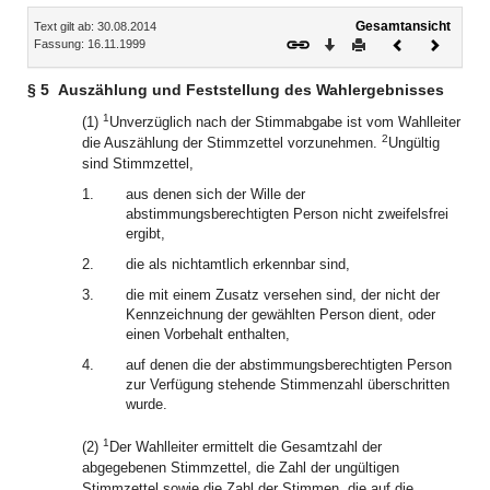
Inhalt
Gesamtansicht
Text gilt ab: 30.08.2014
Download
Drucken
Vorheriges
Nächste
Fassung: 16.11.1999
Dokument
Dokume
§ 5
Auszählung und Feststellung des Wahlergebnisses
1
(1)
Unverzüglich nach der Stimmabgabe ist vom Wahlleiter
2
die Auszählung der Stimmzettel vorzunehmen.
Ungültig
sind Stimmzettel,
1.
aus denen sich der Wille der
abstimmungsberechtigten Person nicht zweifelsfrei
ergibt,
2.
die als nichtamtlich erkennbar sind,
3.
die mit einem Zusatz versehen sind, der nicht der
Kennzeichnung der gewählten Person dient, oder
einen Vorbehalt enthalten,
4.
auf denen die der abstimmungsberechtigten Person
zur Verfügung stehende Stimmenzahl überschritten
wurde.
1
(2)
Der Wahlleiter ermittelt die Gesamtzahl der
abgegebenen Stimmzettel, die Zahl der ungültigen
Stimmzettel sowie die Zahl der Stimmen, die auf die