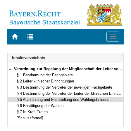
Zur
Zur
Toggle
Startseite
Trefferliste
navigati
von
der
BAYERN.RECHT
letzten
Navigation
Inhaltsverzeichnis
Suche
Verordnung zur Regelung der Mitgliedschaft der Leiter von klinischen Einrichtungen in den Fakultätsräten der medizinischen und tiermedizinischen Fakultäten Vom 16. November 1999 (GVBl. S. 514, ber. 2002 S. 583) BayRS 2210-1-2-WK (§§ 1–7)
Bereich reduzieren
§ 1 Bestimmung der Fachgebiete
§ 2 Leiter klinischer Einrichtungen
§ 3 Bestimmung der Vertreter der jeweiligen Fachgebiete
§ 4 Bestimmung der Vertreter der Leiter der klinischen Einrichtungen
§ 5 Auszählung und Feststellung des Wahlergebnisses
§ 6 Bestätigung der Wahlen
§ 7 In-Kraft-Treten
[Schlussformel]