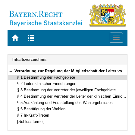
Zur
Zur
Toggle
Startseite
Trefferliste
navigati
von
der
BAYERN.RECHT
letzten
Navigation
Inhaltsverzeichnis
Suche
Verordnung zur Regelung der Mitgliedschaft der Leiter von klinischen Einrichtungen in den Fakultätsräten der medizinischen und tiermedizinischen Fakultäten Vom 16. November 1999 (GVBl. S. 514, ber. 2002 S. 583) BayRS 2210-1-2-WK (§§ 1–7)
Bereich reduzieren
§ 1 Bestimmung der Fachgebiete
§ 2 Leiter klinischer Einrichtungen
§ 3 Bestimmung der Vertreter der jeweiligen Fachgebiete
§ 4 Bestimmung der Vertreter der Leiter der klinischen Einrichtungen
§ 5 Auszählung und Feststellung des Wahlergebnisses
§ 6 Bestätigung der Wahlen
§ 7 In-Kraft-Treten
[Schlussformel]