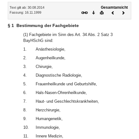
Inhalt
Gesamtansicht
Text gilt ab: 30.08.2014
Download
Drucken
Vorheriges
Nächste
Fassung: 16.11.1999
Dokument
Dokume
§ 1
Bestimmung der Fachgebiete
(1) Fachgebiete im Sinn des Art. 34 Abs. 2 Satz 3
BayHSchG sind:
1.
Anästhesiologie,
2.
Augenheilkunde,
3.
Chirurgie,
4.
Diagnostische Radiologie,
5.
Frauenheilkunde und Geburtshilfe,
6.
Hals-Nasen-Ohrenheilkunde,
7.
Haut- und Geschlechtskrankheiten,
8.
Herzchirurgie,
9.
Humangenetik,
10.
Immunologie,
11.
Innere Medizin,