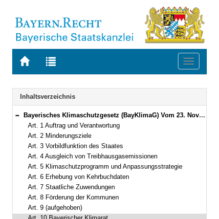
Zur
Zur
Toggle
Startseite
Trefferliste
navigati
von
der
BAYERN.RECHT
letzten
Navigation
Inhaltsverzeichnis
Suche
Bayerisches Klimaschutzgesetz (BayKlimaG) Vom 23. November 2020 (GVBl. S. 598, 656) BayRS 2129-5-1-U (Art. 1–14)
Bereich reduzieren
Art. 1 Auftrag und Verantwortung
Art. 2 Minderungsziele
Art. 3 Vorbildfunktion des Staates
Art. 4 Ausgleich von Treibhausgasemissionen
Art. 5 Klimaschutzprogramm und Anpassungsstrategie
Art. 6 Erhebung von Kehrbuchdaten
Art. 7 Staatliche Zuwendungen
Art. 8 Förderung der Kommunen
Art. 9 (aufgehoben)
Art. 10 Bayerischer Klimarat