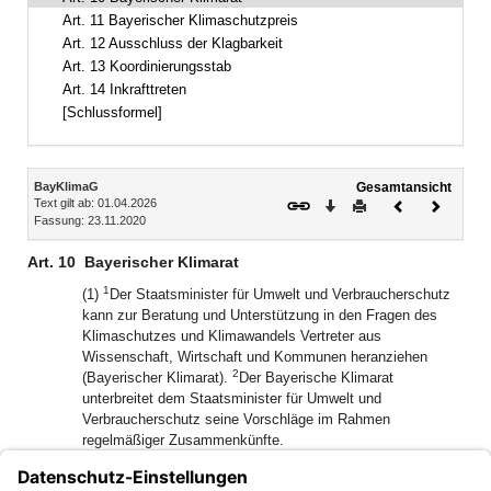
Art. 11 Bayerischer Klimaschutzpreis
Art. 12 Ausschluss der Klagbarkeit
Art. 13 Koordinierungsstab
Art. 14 Inkrafttreten
[Schlussformel]
Inhalt
BayKlimaG
Gesamtansicht
Text gilt ab: 01.04.2026
Download
Drucken
Vorheriges
Nächste
Fassung: 23.11.2020
Dokument
Dokume
Art. 10
Bayerischer Klimarat
1
(1)
Der Staatsminister für Umwelt und Verbraucherschutz
kann zur Beratung und Unterstützung in den Fragen des
Klimaschutzes und Klimawandels Vertreter aus
Wissenschaft, Wirtschaft und Kommunen heranziehen
2
(Bayerischer Klimarat).
Der Bayerische Klimarat
unterbreitet dem Staatsminister für Umwelt und
Verbraucherschutz seine Vorschläge im Rahmen
regelmäßiger Zusammenkünfte.
1
(2)
Die Mitglieder werden von dem Staatsminister für