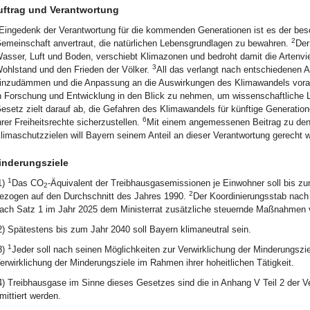
uftrag und Verantwortung
Eingedenk der Verantwortung für die kommenden Generationen ist es der beso
2
emeinschaft anvertraut, die natürlichen Lebensgrundlagen zu bewahren.
Der
asser, Luft und Boden, verschiebt Klimazonen und bedroht damit die Artenvie
3
ohlstand und den Frieden der Völker.
All das verlangt nach entschiedenen
inzudämmen und die Anpassung an die Auswirkungen des Klimawandels vora
n Forschung und Entwicklung in den Blick zu nehmen, um wissenschaftliche 
esetz zielt darauf ab, die Gefahren des Klimawandels für künftige Generation
6
hrer Freiheitsrechte sicherzustellen.
Mit einem angemessenen Beitrag zu den 
limaschutzzielen will Bayern seinem Anteil an dieser Verantwortung gerecht 
inderungsziele
1
1)
Das CO
-Äquivalent der Treibhausgasemissionen je Einwohner soll bis 
2
2
ezogen auf den Durchschnitt des Jahres 1990.
Der Koordinierungsstab nach 
ach Satz 1 im Jahr 2025 dem Ministerrat zusätzliche steuernde Maßnahmen 
2) Spätestens bis zum Jahr 2040 soll Bayern klimaneutral sein.
1
3)
Jeder soll nach seinen Möglichkeiten zur Verwirklichung der Minderungszie
erwirklichung der Minderungsziele im Rahmen ihrer hoheitlichen Tätigkeit.
4) Treibhausgase im Sinne dieses Gesetzes sind die in Anhang V Teil 2 der V
mittiert werden.