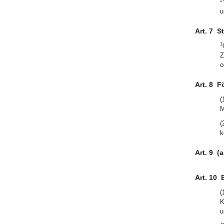
u
Art. 7
S
1
Z
o
Art. 8
F
(
M
(
k
Art. 9
(
Art. 10
(
K
u