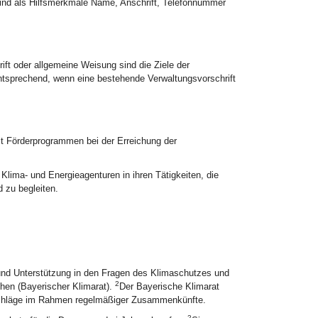
sind als Hilfsmerkmale Name, Anschrift, Telefonnummer
t oder allgemeine Weisung sind die Ziele der
entsprechend, wenn eine bestehende Verwaltungsvorschrift
it Förderprogrammen bei der Erreichung der
lima- und Energieagenturen in ihren Tätigkeiten, die
 zu begleiten.
und Unterstützung in den Fragen des Klimaschutzes und
2
hen (Bayerischer Klimarat).
Der Bayerische Klimarat
rschläge im Rahmen regelmäßiger Zusammenkünfte.
2