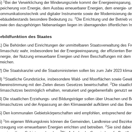
1
5)
Bei der Verwirklichung der Minderungsziele kommt der Energieeinsparung, 
peicherung von Energie, dem Ausbau erneuerbarer Energien, dem energie- un
ommunikationstechnik und digitaler Instrumente sowie der Modernisierung de
2
ebäudebestands besondere Bedeutung zu.
Die Errichtung und der Betrieb 
owie den dazugehörigen Nebenanlagen liegen im überragenden öffentlichen Int
rbildfunktion des Staates
1) Die Behörden und Einrichtungen der unmittelbaren Staatsverwaltung des F
limaschutz wahr, insbesondere bei der Energieeinsparung, der effizienten B
nergie, der Nutzung erneuerbarer Energien und ihren Beschaffungen mit dem Z
rreichen.
2) Die Staatskanzlei und die Staatsministerien sollen bis zum Jahr 2023 klima
1
3)
Staatliche Grundstücke, insbesondere Wald- und Moorflächen sowie Gewässe
2
bereinstimmung mit den Zielen dieses Gesetzes bewirtschaftet.
Die staatli
limaschutzes bestmöglich erhalten, renaturiert und gegebenenfalls genutzt w
4) Die staatlichen Erziehungs- und Bildungsträger sollen über Ursachen und
limaschutzes und der Anpassung an den Klimawandel aufklären und das Bewus
5) Den kommunalen Gebietskörperschaften wird empfohlen, entsprechend der A
1
6)
Im eigenen Wirkungskreis können die Gemeinden, Landkreise und Bezirke 
2
rzeugung von erneuerbaren Energien errichten und betreiben.
Sie sind dabei
3