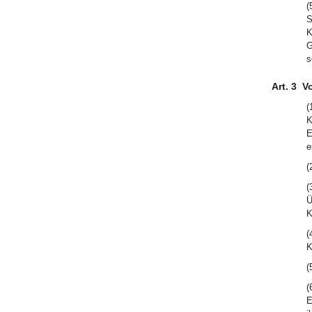
(
S
K
G
s
Art. 3
Vo
(
K
E
e
(
(
Ü
K
(
K
(
(
E