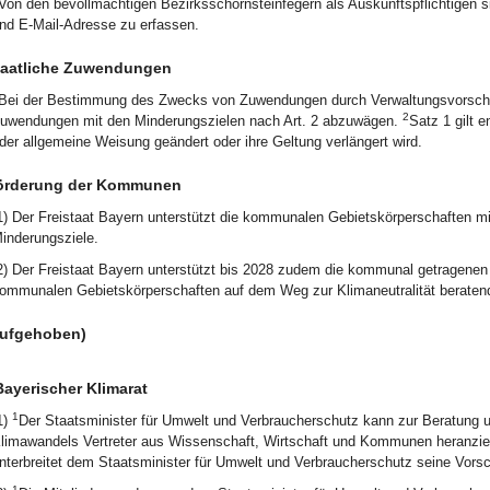
Von den bevollmächtigen Bezirksschornsteinfegern als Auskunftspflichtigen 
nd E-Mail-Adresse zu erfassen.
taatliche Zuwendungen
Bei der Bestimmung des Zwecks von Zuwendungen durch Verwaltungsvorschrif
2
uwendungen mit den Minderungszielen nach Art. 2 abzuwägen.
Satz 1 gilt 
der allgemeine Weisung geändert oder ihre Geltung verlängert wird.
örderung der Kommunen
1) Der Freistaat Bayern unterstützt die kommunalen Gebietskörperschaften m
inderungsziele.
2) Der Freistaat Bayern unterstützt bis 2028 zudem die kommunal getragenen K
ommunalen Gebietskörperschaften auf dem Weg zur Klimaneutralität beratend
aufgehoben)
Bayerischer Klimarat
1
1)
Der Staatsminister für Umwelt und Verbraucherschutz kann zur Beratung 
limawandels Vertreter aus Wissenschaft, Wirtschaft und Kommunen heranzie
nterbreitet dem Staatsminister für Umwelt und Verbraucherschutz seine Vo
1