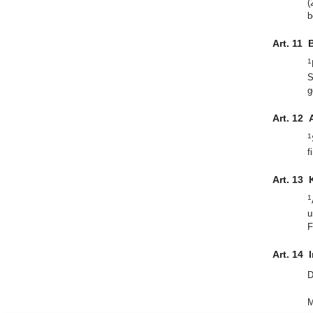
(
b
Art. 11
B
1
S
g
Art. 12
1
f
Art. 13
1
u
F
Art. 14
I
D
M