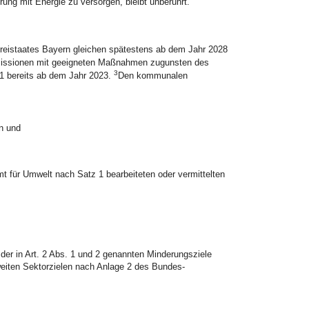
ung mit Energie zu versorgen, bleibt unberührt.
Freistaates Bayern gleichen spätestens ab dem Jahr 2028
missionen mit geeigneten Maßnahmen zugunsten des
3
z 1 bereits ab dem Jahr 2023.
Den kommunalen
n und
t für Umwelt nach Satz 1 bearbeiteten oder vermittelten
r in Art. 2 Abs. 1 und 2 genannten Minderungsziele
eiten Sektorzielen nach Anlage 2 des Bundes-