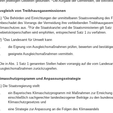
hren jeweiligen Gebieten gebunden.
Die Aufgabe der Gemeinden, die Bevölker
usgleich von Treibhausgasemissionen
1
1)
Die Behörden und Einrichtungen der unmittelbaren Staatsverwaltung des 
nbeschadet des Vorrangs der Vermeidung ihre verbleibenden Treibhausgase
2
limaschutzes aus.
Für die Staatskanzlei und die Staatsministerien gilt Sat
ebietskörperschaften wird empfohlen, entsprechend Satz 1 zu verfahren.
1
2)
Das Landesamt für Umwelt kann
.
die Eignung von Ausgleichsmaßnahmen prüfen, bewerten und bestätige
.
geeignete Ausgleichsmaßnahmen vermitteln.
Die in Abs. 1 Satz 1 genannten Stellen haben vorrangig auf die vom Landesam
usgleichsmaßnahmen zurückzugreifen.
limaschutzprogramm und Anpassungsstrategie
1) Die Staatsregierung stellt
.
ein Bayerisches Klimaschutzprogramm mit Maßnahmen zur Erreichung de
einschließlich sachgerechter landesbezogener Beiträge zu den bundesw
Klimaschutzgesetzes und
.
eine Strategie zur Anpassung an die Folgen des Klimawandels