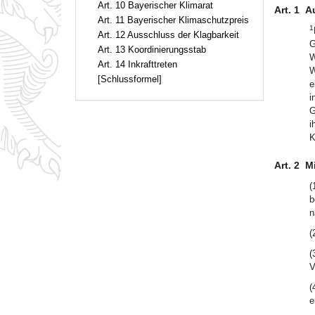
Art. 10 Bayerischer Klimarat
Art. 1
A
Art. 11 Bayerischer Klimaschutzpreis
1
Art. 12 Ausschluss der Klagbarkeit
G
Art. 13 Koordinierungsstab
W
Art. 14 Inkrafttreten
W
[Schlussformel]
e
i
G
i
K
Art. 2
M
(
b
n
(
(
V
(
e