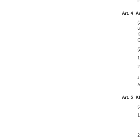
i
Art. 4
A
(
u
K
G
(
1
2
2
A
Art. 5
K
(
1
2