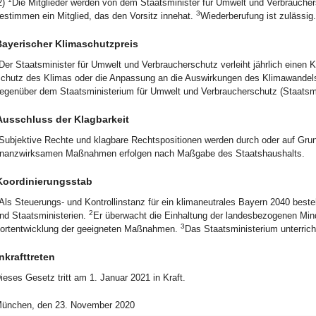
2)
Die Mitglieder werden von dem Staatsminister für Umwelt und Verbrauchers
3
estimmen ein Mitglied, das den Vorsitz innehat.
Wiederberufung ist zulässig.
ayerischer Klimaschutzpreis
Der Staatsminister für Umwelt und Verbraucherschutz verleiht jährlich einen
chutz des Klimas oder die Anpassung an die Auswirkungen des Klimawandel
egenüber dem Staatsministerium für Umwelt und Verbraucherschutz (Staatsmin
Ausschluss der Klagbarkeit
Subjektive Rechte und klagbare Rechtspositionen werden durch oder auf Gru
inanzwirksamen Maßnahmen erfolgen nach Maßgabe des Staatshaushalts.
Koordinierungsstab
Als Steuerungs- und Kontrollinstanz für ein klimaneutrales Bayern 2040 best
2
nd Staatsministerien.
Er überwacht die Einhaltung der landesbezogenen Mind
3
ortentwicklung der geeigneten Maßnahmen.
Das Staatsministerium unterrich
nkrafttreten
ieses Gesetz tritt am 1. Januar 2021 in Kraft.
ünchen, den 23. November 2020