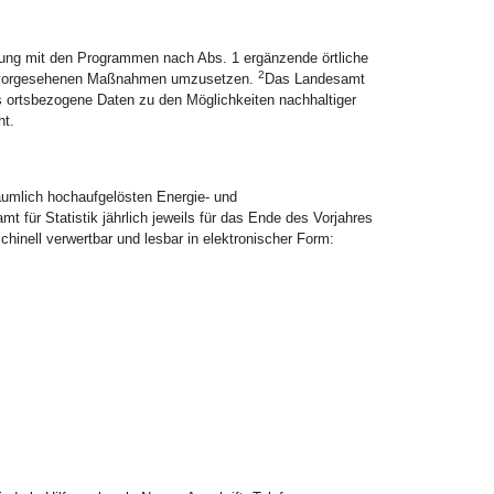
ung mit den Programmen nach Abs. 1 ergänzende örtliche
2
in vorgesehenen Maßnahmen umzusetzen.
Das Landesamt
 ortsbezogene Daten zu den Möglichkeiten nachhaltiger
ht.
äumlich hochaufgelösten Energie- und
für Statistik jährlich jeweils für das Ende des Vorjahres
nell verwertbar und lesbar in elektronischer Form: