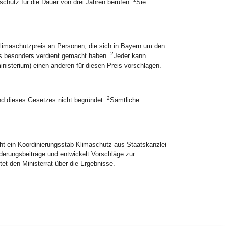
chutz für die Dauer von drei Jahren berufen.
Sie
 Klimaschutzpreis an Personen, die sich in Bayern um den
2
s besonders verdient gemacht haben.
Jeder kann
isterium) einen anderen für diesen Preis vorschlagen.
2
nd dieses Gesetzes nicht begründet.
Sämtliche
eht ein Koordinierungsstab Klimaschutz aus Staatskanzlei
erungsbeiträge und entwickelt Vorschläge zur
tet den Ministerrat über die Ergebnisse.