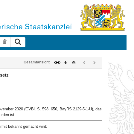
Suche ausführen
Suche zurücksetzen
Download
Drucken
Vorheriges
Nächstes
Gesamtansicht
Dokument
Dokument
(inaktiv)
(inaktiv)
setz
0
ovember 2020 (GVBl. S. 598, 656, BayRS 2129-5-1-U), das
rden ist
rmit bekannt gemacht wird: