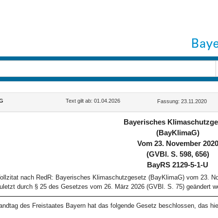
G
Text gilt ab: 01.04.2026
Fassung: 23.11.2020
Bayerisches Klimaschutzge
(BayKlimaG)
Vom 23. November 202
(GVBl. S. 598, 656)
BayRS 2129-5-1-U
ollzitat nach RedR: Bayerisches Klimaschutzgesetz (BayKlimaG) vom 23. N
uletzt durch § 25 des Gesetzes vom 26. März 2026 (GVBl. S. 75) geändert wo
andtag des Freistaates Bayern hat das folgende Gesetz beschlossen, das hie