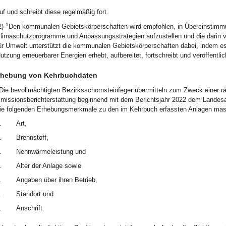
uf und schreibt diese regelmäßig fort.
1
2)
Den kommunalen Gebietskörperschaften wird empfohlen, in Übereinstimm
limaschutzprogramme und Anpassungsstrategien aufzustellen und die dar
ür Umwelt unterstützt die kommunalen Gebietskörperschaften dabei, indem es
utzung erneuerbarer Energien erhebt, aufbereitet, fortschreibt und veröffentlic
rhebung von Kehrbuchdaten
Die bevollmächtigten Bezirksschornsteinfeger übermitteln zum Zweck einer r
missionsberichterstattung beginnend mit dem Berichtsjahr 2022 dem Landesamt 
ie folgenden Erhebungsmerkmale zu den im Kehrbuch erfassten Anlagen maschi
.
Art,
.
Brennstoff,
.
Nennwärmeleistung und
.
Alter der Anlage sowie
.
Angaben über ihren Betrieb,
.
Standort und
.
Anschrift.