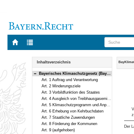
Zur
Zur
Startseite
Trefferliste
von
der
Navigation
BAYERN.RECHT
letzten
Inhalt
Inhaltsverzeichnis
BayKlima
Suche
Bayerisches Klimaschutzgesetz (BayKlimaG) Vom 23. November 2020 (GVBl. S. 598, 656) BayRS 2129-5-1-U (Art. 1–14)
Bereich reduzieren
Art. 1 Auftrag und Verantwortung
Art. 2 Minderungsziele
Art. 3 Vorbildfunktion des Staates
Art. 4 Ausgleich von Treibhausgasemissionen
Art. 5 Klimaschutzprogramm und Anpassungsstrategie
V
Art. 6 Erhebung von Kehrbuchdaten
z
Art. 7 Staatliche Zuwendungen
Art. 8 Förderung der Kommunen
Der L
Art. 9 (aufgehoben)