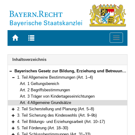
Zur
Zur
Toggle
Startseite
Trefferliste
navigati
von
der
BAYERN.RECHT
letzten
Navigation
Inhaltsverzeichnis
Suche
Bayerisches Gesetz zur Bildung, Erziehung und Betreuung von Kindern in Kindergärten, anderen Kindertageseinrichtungen und in Tagespflege (Bayerisches Kinderbildungs- und -betreuungsgesetz – BayKiBiG) Vom 8. Juli 2005 (GVBl. S. 236) BayRS 2231-1-A (Art. 1–34)
Bereich reduzieren
1. Teil Allgemeine Bestimmungen (Art. 1–4)
Bereich reduzieren
Art. 1 Geltungsbereich
Art. 2 Begriffsbestimmungen
Art. 3 Träger von Kindertageseinrichtungen
Art. 4 Allgemeine Grundsätze
2. Teil Sicherstellung und Planung (Art. 5–8)
Bereich erweitern
3. Teil Sicherung des Kindeswohls (Art. 9–9b)
Bereich erweitern
4. Teil Bildungs- und Erziehungsarbeit (Art. 10–17)
Bereich erweitern
5. Teil Förderung (Art. 18–30)
Bereich erweitern
6. Teil Schlussbestimmungen (Art. 31–33)