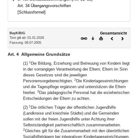
Bereich erweitern
Art. 34 Übergangsvorschriften
[Schlussformel]
Inhalt
BayKiBiG
Gesamtansicht
Text gilt ab: 01.01.2026
Download
Drucken
Vorheriges
Nächste
Fassung: 08.07.2005
Dokument
Dokume
Art. 4
Allgemeine Grundsätze
1
(1)
Die Bildung, Erziehung und Betreuung von Kindern liegt
in der vorrangigen Verantwortung der Eltern; Eltern im Sinn
dieses Gesetzes sind die jeweiligen
2
Personensorgeberechtigten.
Die Kindertageseinrichtungen
und die Tagespflege ergänzen und unterstützen die Eltern
3
hierbei.
Das pädagogische Personal hat die erzieherischen
Entscheidungen der Eltern zu achten.
1
(2)
Die örtlichen Träger der öffentlichen Jugendhilfe
(Landkreise und kreisfreie Städte) und die Gemeinden
sollen mit der freien Jugendhilfe unter Achtung ihrer
Selbstständigkeit partnerschaftlich zusammenarbeiten.
2
Gleiches gilt für die Zusammenarbeit mit den überörtlichen
Sozialhilfeträgern bei integrativen Kindertageseinrichtungen.