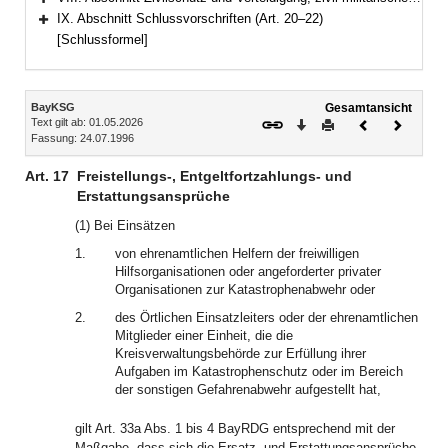
Bereich erweitern
IX. Abschnitt Schlussvorschriften (Art. 20–22)
Bereich erweitern
[Schlussformel]
Inhalt
BayKSG
Gesamtansicht
Text gilt ab: 01.05.2026
Download
Drucken
Vorheriges
Nächste
Fassung: 24.07.1996
Dokument
Dokume
Art. 17
Freistellungs-, Entgeltfortzahlungs- und
Erstattungsansprüche
(1) Bei Einsätzen
1.
von ehrenamtlichen Helfern der freiwilligen
Hilfsorganisationen oder angeforderter privater
Organisationen zur Katastrophenabwehr oder
2.
des Örtlichen Einsatzleiters oder der ehrenamtlichen
Mitglieder einer Einheit, die die
Kreisverwaltungsbehörde zur Erfüllung ihrer
Aufgaben im Katastrophenschutz oder im Bereich
der sonstigen Gefahrenabwehr aufgestellt hat,
gilt Art. 33a Abs. 1 bis 4 BayRDG entsprechend mit der
Maßgabe, dass sich die Ersatz- und Erstattungsansprüche