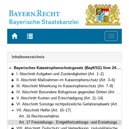
Zur
Zur
Toggle
Startseite
Trefferliste
navigati
von
der
BAYERN.RECHT
letzten
Navigation
Inhaltsverzeichnis
Suche
Bayerisches Katastrophenschutzgesetz (BayKSG) Vom 24. Juli 1996 (GVBl. S. 282) BayRS 215-4-1-I (Art. 1–22)
Bereich reduzieren
I. Abschnitt Aufgaben und Zuständigkeiten (Art. 1–2)
Bereich erweitern
II. Abschnitt Maßnahmen im Katastrophenschutz (Art. 3–6)
Bereich erweitern
III. Abschnitt Mitwirkung im Katastrophenschutz (Art. 7–8)
Bereich erweitern
IV. Abschnitt Besondere Befugnisse gegenüber Dritten (Art. 9–10)
Bereich erweitern
V. Abschnitt Kosten und Entschädigung (Art. 11–14)
Bereich erweitern
VI. Abschnitt Sonstige nichtpolizeiliche Gefahrenabwehr (Art. 15)
Bereich erweitern
VII. Abschnitt Helfer (Art. 16–17)
Bereich reduzieren
Art. 16 Rechtsverhältnis
Art. 17 Freistellungs-, Entgeltfortzahlungs- und Erstattungsansprüche
VIII. Abschnitt Zivilschutz und Verteidigung, zivil-militärische Zusammenarbeit (Art. 18–19)