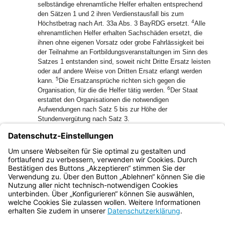
selbständige ehrenamtliche Helfer erhalten entsprechend
den Sätzen 1 und 2 ihren Verdienstausfall bis zum
4
Höchstbetrag nach Art. 33a Abs. 3 BayRDG ersetzt.
Alle
ehrenamtlichen Helfer erhalten Sachschäden ersetzt, die
ihnen ohne eigenen Vorsatz oder grobe Fahrlässigkeit bei
der Teilnahme an Fortbildungsveranstaltungen im Sinn des
Satzes 1 entstanden sind, soweit nicht Dritte Ersatz leisten
oder auf andere Weise von Dritten Ersatz erlangt werden
5
kann.
Die Ersatzansprüche richten sich gegen die
6
Organisation, für die die Helfer tätig werden.
Der Staat
erstattet den Organisationen die notwendigen
Aufwendungen nach Satz 5 bis zur Höhe der
Stundenvergütung nach Satz 3.
(4) Abs. 1 Nr. 2, Abs. 2 und 3 finden keine Anwendung,
wenn anderweitige Freistellungs-, Entgeltfortzahlungs- oder
Ersatzansprüche nach bayerischem Landesrecht oder dem
THW-Gesetz bestehen.
Bayern.de
BayernPortal
Datenschutz