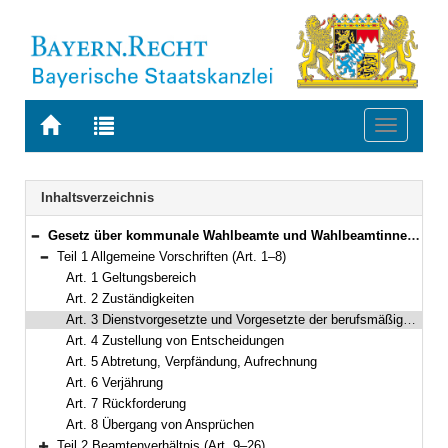
Zur
Zur
Toggle
Startseite
Trefferliste
navigati
von
der
BAYERN.RECHT
letzten
Navigation
Inhaltsverzeichnis
Suche
Gesetz über kommunale Wahlbeamte und Wahlbeamtinnen (Kommunal-Wahlbeamten-Gesetz – KWBG) Vom 24. Juli 2012 (GVBl. S. 366; 2014 S. 20) BayRS 2022-1-I (Art. 1–66)
Bereich reduzieren
Teil 1 Allgemeine Vorschriften (Art. 1–8)
Bereich reduzieren
Art. 1 Geltungsbereich
Art. 2 Zuständigkeiten
Art. 3 Dienstvorgesetzte und Vorgesetzte der berufsmäßigen Gemeinderatsmitglieder
Art. 4 Zustellung von Entscheidungen
Art. 5 Abtretung, Verpfändung, Aufrechnung
Art. 6 Verjährung
Art. 7 Rückforderung
Art. 8 Übergang von Ansprüchen
Teil 2 Beamtenverhältnis (Art. 9–26)