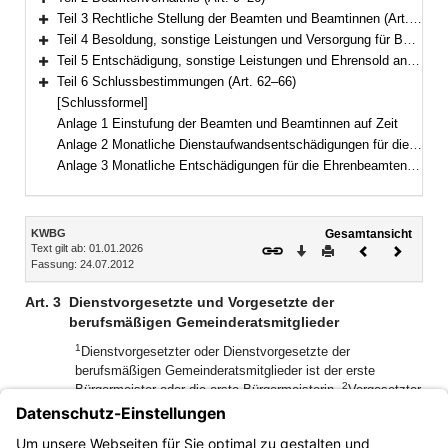
Bereich erweitern
Teil 3 Rechtliche Stellung der Beamten und Beamtinnen (Art. 27–44)
Bereich erweitern
Teil 4 Besoldung, sonstige Leistungen und Versorgung für Beamte und Beamtinnen auf Zeit (Art. 45–52)
Bereich erweitern
Teil 5 Entschädigung, sonstige Leistungen und Ehrensold an Ehrenbeamte und Ehrenbeamtinnen (Art. 53–61)
Bereich erweitern
Teil 6 Schlussbestimmungen (Art. 62–66)
Bereich erweitern
[Schlussformel]
Anlage 1 Einstufung der Beamten und Beamtinnen auf Zeit
Anlage 2 Monatliche Dienstaufwandsentschädigungen für die Beamten und Beamtinnen auf Zeit
Anlage 3 Monatliche Entschädigungen für die Ehrenbeamten und Ehrenbeamtinnen
Inhalt
KWBG
Gesamtansicht
Text gilt ab: 01.01.2026
Download
Drucken
Vorheriges
Nächste
Fassung: 24.07.2012
Dokument
Dokume
Art. 3
Dienstvorgesetzte und Vorgesetzte der
berufsmäßigen Gemeinderatsmitglieder
1
Dienstvorgesetzter oder Dienstvorgesetzte der
berufsmäßigen Gemeinderatsmitglieder ist der erste
2
Bürgermeister oder die erste Bürgermeisterin.
Vorgesetzter
oder Vorgesetzte der berufsmäßigen
Gemeinderatsmitglieder ist, wer ihnen auf Grund der
Gemeindeordnung (GO) für ihre dienstliche Tätigkeit