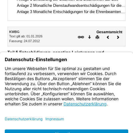
Anlage 2 Monatliche Dienstaufwandsentschädigungen für die Beamten und Beamtinnen auf Zeit
Anlage 3 Monatliche Entschädigungen für die Ehrenbeamten und Ehrenbeamtinnen
Inhalt
KWBG
Gesamtansicht
Text gilt ab: 01.01.2026
Download
Drucken
Vorheriges
Nächste
Fassung: 24.07.2012
Dokument
Dokume
Teil 5 Entschädigung, sonstige Leistungen und
Ehrensold an Ehrenbeamte und Ehrenbeamtinnen
Abschnitt 1 Entschädigung und sonstige Leistungen (Art. 53–58)
Abschnitt 2 Ehrensold (Art. 59–61)
Bayern.de
BayernPortal
Datenschutz
Impressum
Barrierefreiheit