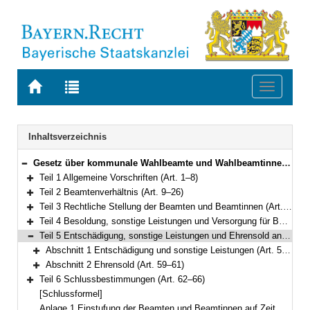
Zur
Zur
Toggle
Startseite
Trefferliste
navigati
von
der
BAYERN.RECHT
letzten
Navigation
Inhaltsverzeichnis
Suche
Gesetz über kommunale Wahlbeamte und Wahlbeamtinnen (Kommunal-Wahlbeamten-Gesetz – KWBG) Vom 24. Juli 2012 (GVBl. S. 366; 2014 S. 20) BayRS 2022-1-I (Art. 1–66)
Bereich reduzieren
Teil 1 Allgemeine Vorschriften (Art. 1–8)
Bereich erweitern
Teil 2 Beamtenverhältnis (Art. 9–26)
Bereich erweitern
Teil 3 Rechtliche Stellung der Beamten und Beamtinnen (Art. 27–44)
Bereich erweitern
Teil 4 Besoldung, sonstige Leistungen und Versorgung für Beamte und Beamtinnen auf Zeit (Art. 45–52)
Bereich erweitern
Teil 5 Entschädigung, sonstige Leistungen und Ehrensold an Ehrenbeamte und Ehrenbeamtinnen (Art. 53–61)
Bereich reduzieren
Abschnitt 1 Entschädigung und sonstige Leistungen (Art. 53–58)
Bereich erweitern
Abschnitt 2 Ehrensold (Art. 59–61)
Bereich erweitern
Teil 6 Schlussbestimmungen (Art. 62–66)
Bereich erweitern
[Schlussformel]
Anlage 1 Einstufung der Beamten und Beamtinnen auf Zeit