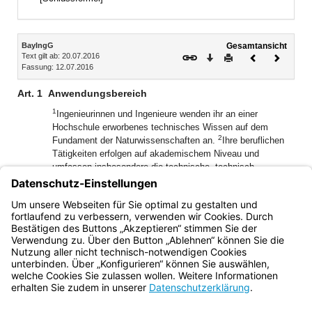
Inhalt
BayIngG
Gesamtansicht
Text gilt ab: 20.07.2016
Download
Drucken
Vorheriges
Nächste
Fassung: 12.07.2016
Dokument
Dokume
Art. 1
Anwendungsbereich
1
Ingenieurinnen und Ingenieure wenden ihr an einer
Hochschule erworbenes technisches Wissen auf dem
2
Fundament der Naturwissenschaften an.
Ihre beruflichen
Tätigkeiten erfolgen auf akademischem Niveau und
umfassen insbesondere die technische, technisch-
wissenschaftliche und technisch-wirtschaftliche Beratung,
Entwicklung, Planung, Betreuung, Kontrolle und Prüfung
sowie Sachverständigentätigkeit und Forschungsaufgaben
mit wissenschaftlichen Methoden und Instrumenten.
Bayern.de
BayernPortal
Datenschutz