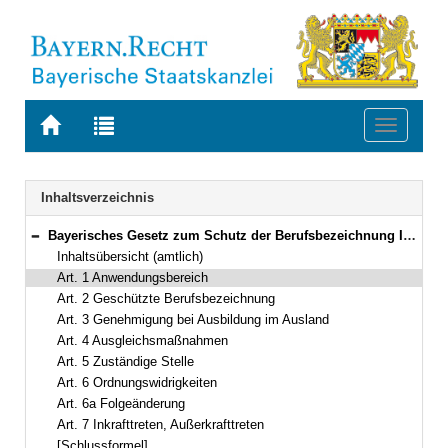
Zur
Zur
Toggle
Startseite
Trefferliste
navigati
von
der
BAYERN.RECHT
letzten
Navigation
Inhaltsverzeichnis
Suche
Bayerisches Gesetz zum Schutz der Berufsbezeichnung Ingenieurin und Ingenieur (Bayerisches Ingenieurgesetz – BayIngG) Vom 12. Juli 2016 (GVBl. S. 156) BayRS 702-2-W (Art. 1–7)
Bereich reduzieren
Inhaltsübersicht (amtlich)
Art. 1 Anwendungsbereich
Art. 2 Geschützte Berufsbezeichnung
Art. 3 Genehmigung bei Ausbildung im Ausland
Art. 4 Ausgleichsmaßnahmen
Art. 5 Zuständige Stelle
Art. 6 Ordnungswidrigkeiten
Art. 6a Folgeänderung
Art. 7 Inkrafttreten, Außerkrafttreten
[Schlussformel]