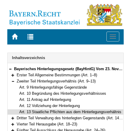
Zur
Zur
Toggle
Startseite
Trefferliste
navigati
von
der
BAYERN.RECHT
letzten
Navigation
Inhaltsverzeichnis
Suche
Bayerisches Hinterlegungsgesetz (BayHintG) Vom 23. November 2010 (GVBl. S. 738) BayRS 300-15-1-J (Art. 1–30)
Bereich reduzieren
Erster Teil Allgemeine Bestimmungen (Art. 1–8)
Bereich erweitern
Zweiter Teil Hinterlegungsverhältnis (Art. 9–13)
Bereich reduzieren
Art. 9 Hinterlegungsfähige Gegenstände
Art. 10 Begründung des Hinterlegungsverhältnisses
Art. 11 Antrag auf Hinterlegung
Art. 12 Vollziehung der Hinterlegung
Art. 13 Staatliche Pflichten aus dem Hinterlegungsverhältnis
Dritter Teil Verwaltung des hinterlegten Gegenstands (Art. 14–17)
Bereich erweitern
Vierter Teil Herausgabe (Art. 18–23)
Bereich erweitern
Fünfter Teil Ausschluss der Herausgabe (Art. 24–26)