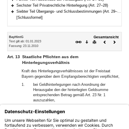
Bereich erweitern
Sechster Teil Privatrechtliche Hinterlegung (Art. 27–28)
Bereich erweitern
Siebter Teil Übergangs- und Schlussbestimmungen (Art. 29–30)
Bereich erweitern
[Schlussformel]
Inhalt
BayHintG
Gesamtansicht
Text gilt ab: 01.01.2023
Download
Drucken
Vorheriges
Nächste
Fassung: 23.11.2010
Dokument
Dokume
Art. 13
Staatliche Pflichten aus dem
Hinterlegungsverhältnis
Kraft des Hinterlegungsverhältnisses ist der Freistaat
Bayern gegenüber dem Empfangsberechtigten verpflichtet,
1.
bei Geldhinterlegungen nach Anordnung der
Herausgabe den der hinterlegten Geldsumme
entsprechenden Betrag gemäß Art. 23 Nr. 1
auszuzahlen,
2.
bei Werthinterlegungen den hinterlegten Gegenstand
ordnungsgemäß zu verwahren und zu verwalten
sowie diesen nach Anordnung der Herausgabe
gemäß Art. 23 Nr. 2 oder 3 herauszugeben.