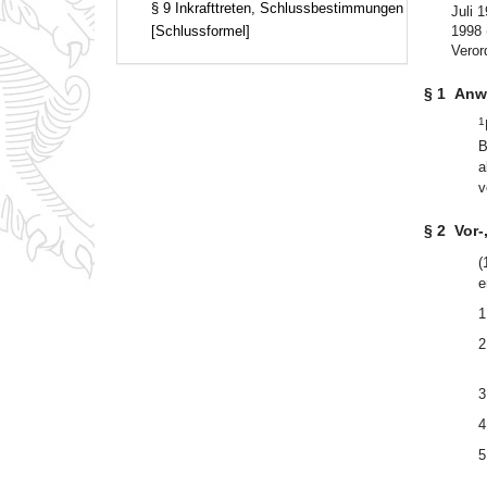
§ 9 Inkrafttreten, Schlussbestimmungen
Juli 
[Schlussformel]
1998 
Veror
§ 1
Anw
1
B
a
v
§ 2
Vor-
(
e
1
2
3
4
5