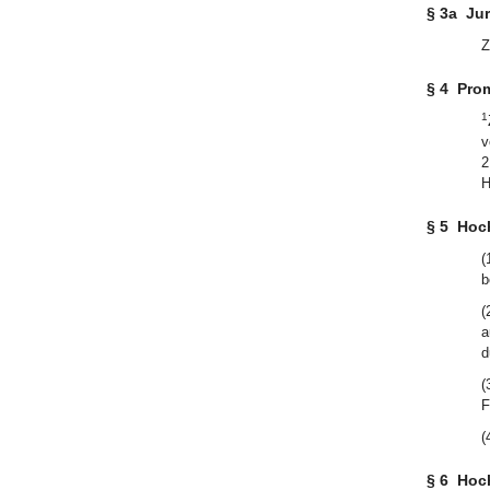
§ 3a
Jur
Z
§ 4
Prom
1
v
2
H
§ 5
Hoc
(
b
(
a
d
(
F
(
§ 6
Hoch