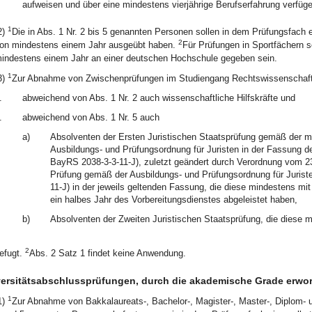
aufweisen und über eine mindestens vierjährige Berufserfahrung verfüge
1
2)
Die in Abs. 1 Nr. 2 bis 5 genannten Personen sollen in dem Prüfungsfach ei
2
on mindestens einem Jahr ausgeübt haben.
Für Prüfungen in Sportfächern so
indestens einem Jahr an einer deutschen Hochschule gegeben sein.
1
3)
Zur Abnahme von Zwischenprüfungen im Studiengang Rechtswissenschaft
.
abweichend von Abs. 1 Nr. 2 auch wissenschaftliche Hilfskräfte und
.
abweichend von Abs. 1 Nr. 5 auch
a)
Absolventen der Ersten Juristischen Staatsprüfung gemäß der mi
Ausbildungs- und Prüfungsordnung für Juristen in der Fassung 
BayRS 2038-3-3-11-J), zuletzt geändert durch Verordnung vom 23
Prüfung gemäß der Ausbildungs- und Prüfungsordnung für Juris
11-J) in der jeweils geltenden Fassung, die diese mindestens mi
ein halbes Jahr des Vorbereitungsdienstes abgeleistet haben,
b)
Absolventen der Zweiten Juristischen Staatsprüfung, die diese m
2
efugt.
Abs. 2 Satz 1 findet keine Anwendung.
ersitätsabschlussprüfungen, durch die akademische Grade erwo
1
1)
Zur Abnahme von Bakkalaureats-, Bachelor-, Magister-, Master-, Diplom- un