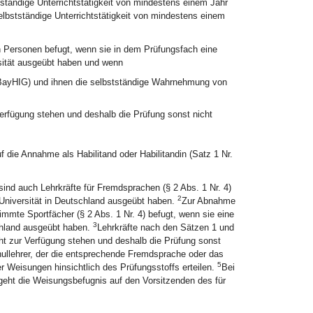
ständige Unterrichtstätigkeit von mindestens einem Jahr
elbstständige Unterrichtstätigkeit von mindestens einem
n Personen befugt, wenn sie in dem Prüfungsfach eine
rsität ausgeübt haben und wenn
 BayHIG) und ihnen die selbstständige Wahrnehmung von
Verfügung stehen und deshalb die Prüfung sonst nicht
 die Annahme als Habilitand oder Habilitandin (Satz 1 Nr.
d auch Lehrkräfte für Fremdsprachen (§ 2 Abs. 1 Nr. 4)
2
 Universität in Deutschland ausgeübt haben.
Zur Abnahme
mmte Sportfächer (§ 2 Abs. 1 Nr. 4) befugt, wenn sie eine
3
chland ausgeübt haben.
Lehrkräfte nach den Sätzen 1 und
cht zur Verfügung stehen und deshalb die Prüfung sonst
ullehrer, der die entsprechende Fremdsprache oder das
5
r Weisungen hinsichtlich des Prüfungsstoffs erteilen.
Bei
eht die Weisungsbefugnis auf den Vorsitzenden des für