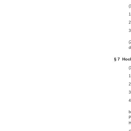
(
1
2
3
(
d
§ 7
Hoc
(
1
2
3
4
b
P
H