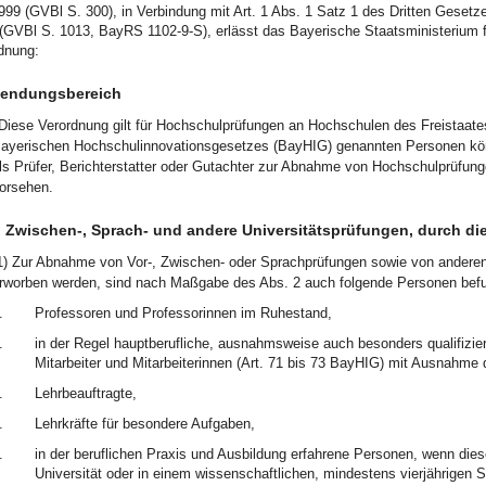
1999 (GVBl S. 300), in Verbindung mit Art. 1 Abs. 1 Satz 1 des Dritten Gese
(GVBl S. 1013, BayRS 1102-9-S), erlässt das Bayerische Staatsministerium 
dnung:
endungsbereich
Diese Verordnung gilt für Hochschulprüfungen an Hochschulen des Freistaat
ayerischen Hochschulinnovationsgesetzes (BayHIG) genannten Personen kö
ls Prüfer, Berichterstatter oder Gutachter zur Abnahme von Hochschulprüf
orsehen.
, Zwischen-, Sprach- und andere Universitätsprüfungen, durch 
1) Zur Abnahme von Vor-, Zwischen- oder Sprachprüfungen sowie von andere
rworben werden, sind nach Maßgabe des Abs. 2 auch folgende Personen befu
.
Professoren und Professorinnen im Ruhestand,
.
in der Regel hauptberufliche, ausnahmsweise auch besonders qualifizier
Mitarbeiter und Mitarbeiterinnen (Art. 71 bis 73 BayHIG) mit Ausnahme d
.
Lehrbeauftragte,
.
Lehrkräfte für besondere Aufgaben,
.
in der beruflichen Praxis und Ausbildung erfahrene Personen, wenn di
Universität oder in einem wissenschaftlichen, mindestens vierjährigen