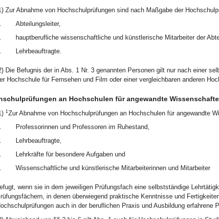
1) Zur Abnahme von Hochschulprüfungen sind nach Maßgabe der Hochschulpr
.
Abteilungsleiter,
.
hauptberufliche wissenschaftliche und künstlerische Mitarbeiter der Abt
.
Lehrbeauftragte.
2) Die Befugnis der in Abs. 1 Nr. 3 genannten Personen gilt nur nach einer se
er Hochschule für Fernsehen und Film oder einer vergleichbaren anderen Hoc
hschulprüfungen an Hochschulen für angewandte Wissenschaft
1
1)
Zur Abnahme von Hochschulprüfungen an Hochschulen für angewandte Wi
.
Professorinnen und Professoren im Ruhestand,
.
Lehrbeauftragte,
.
Lehrkräfte für besondere Aufgaben und
.
Wissenschaftliche und künstlerische Mitarbeiterinnen und Mitarbeiter
efugt, wenn sie in dem jeweiligen Prüfungsfach eine selbstständige Lehrtäti
rüfungsfächern, in denen überwiegend praktische Kenntnisse und Fertigkeite
ochschulprüfungen auch in der beruflichen Praxis und Ausbildung erfahrene 