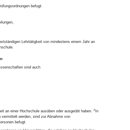
üfungsordnungen befugt:
eilungen,
lbstständigen Lehrtätigkeit von mindestens einem Jahr an
hschule.
en
ssenschaften sind auch
2
gkeit an einer Hochschule ausüben oder ausgeübt haben.
In
n vermittelt werden, sind zur Abnahme von
Personen befugt.