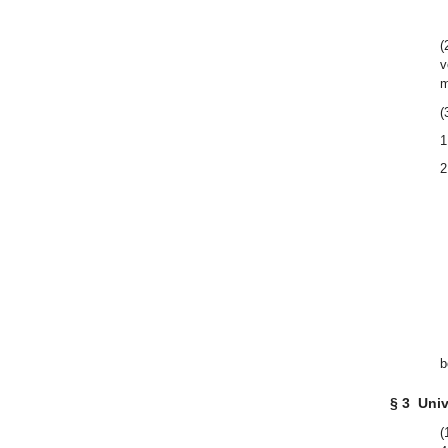
(
v
m
(
1
2
b
§ 3
Univ
(