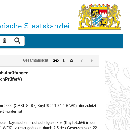
Suche ausführen
Suche zurücksetzen
Download
Drucken
Vorheriges
Nächstes
Gesamtansicht
Dokument
Dokument
(inaktiv)
(inaktiv)
chulprüfungen
chPrüferV)
ar 2000 (GVBl. S. 67, BayRS 2210-1-1-6-WK), die zuletzt
rt worden ist
. 1 des Bayerischen Hochschulgesetzes (BayHSchG) in der
-WFK), zuletzt geändert durch § 5 des Gesetzes vom 22.