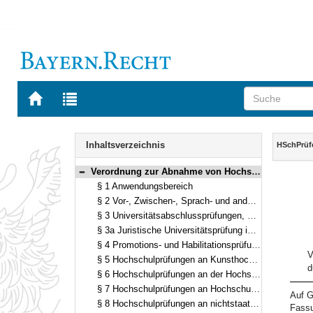
Zur
Zur
Startseite
Trefferliste
von
der
Navigation
BAYERN.RECHT
letzten
Inhalt
Inhaltsverzeichnis
HSchPrüf
Suche
Verordnung zur Abnahme von Hochschulprüfungen (Hochschulprüferverordnung – HSchPrüferV) Vom 22. Februar 2000 (GVBl. S. 67) BayRS 2210-1-1-6-WK (§§ 1–9)
Bereich reduzieren
§ 1 Anwendungsbereich
§ 2 Vor-, Zwischen-, Sprach- und andere Universitätsprüfungen, durch die keine akademischen Grade erworben werden
§ 3 Universitätsabschlussprüfungen, durch die akademische Grade erworben werden
§ 3a Juristische Universitätsprüfung im Rahmen der Ersten Juristischen Prüfung
§ 4 Promotions- und Habilitationsprüfungen an Universitäten
V
§ 5 Hochschulprüfungen an Kunsthochschulen
d
§ 6 Hochschulprüfungen an der Hochschule für Fernsehen und Film
§ 7 Hochschulprüfungen an Hochschulen für angewandte Wissenschaften
Auf G
§ 8 Hochschulprüfungen an nichtstaatlichen Hochschulen
Fassu