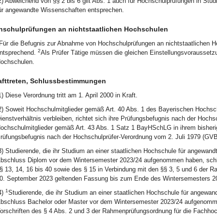
2) Abweichend von §§ 2 bis 6 gilt Abs. 1 auch für Hochschulprüfungen in Stu
ür angewandte Wissenschaften entsprechen.
schulprüfungen an nichtstaatlichen Hochschulen
Für die Befugnis zur Abnahme von Hochschulprüfungen an nichtstaatlichen Ho
2
ntsprechend.
Als Prüfer Tätige müssen die gleichen Einstellungsvoraussetzu
ochschulen.
afttreten, Schlussbestimmungen
1) Diese Verordnung tritt am 1. April 2000 in Kraft.
2) Soweit Hochschulmitglieder gemäß Art. 40 Abs. 1 des Bayerischen Hochsc
ienstverhältnis verbleiben, richtet sich ihre Prüfungsbefugnis nach der Hoc
ochschulmitglieder gemäß Art. 43 Abs. 1 Satz 1 BayHSchLG in ihrem bisherigen
rüfungsbefugnis nach der Hochschulprüfer-Verordnung vom 2. Juli 1979 (GVBl
3) Studierende, die ihr Studium an einer staatlichen Hochschule für angewa
bschluss Diplom vor dem Wintersemester 2023/24 aufgenommen haben, schlie
§ 13, 14, 16 bis 40 sowie des § 15 in Verbindung mit den §§ 3, 5 und 6 der
0. September 2023 geltenden Fassung bis zum Ende des Wintersemesters 2
1
4)
Studierende, die ihr Studium an einer staatlichen Hochschule für angewa
bschluss Bachelor oder Master vor dem Wintersemester 2023/24 aufgenommen
orschriften des § 4 Abs. 2 und 3 der Rahmenprüfungsordnung für die Fachho