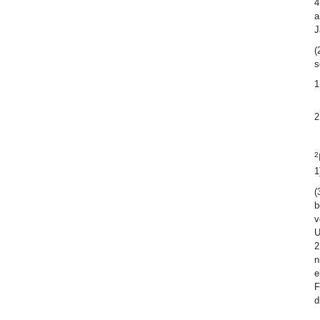
4
a
J
(
s
1
2
2
1
(
b
v
U
2
n
e
F
d