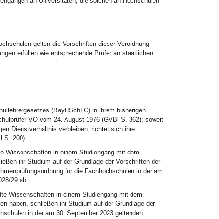
diengängen an Universitäten, die solchen an Hochschulen
chschulen gelten die Vorschriften dieser Verordnung
ngen erfüllen wie entsprechende Prüfer an staatlichen
hullehrergesetzes (BayHSchLG) in ihrem bisherigen
hschulprüfer VO vom 24. August 1976 (GVBl S. 362); soweit
 Dienstverhältnis verbleiben, richtet sich ihre
 S. 200).
ndte Wissenschaften in einem Studiengang mit dem
ßen ihr Studium auf der Grundlage der Vorschriften der
 Rahmenprüfungsordnung für die Fachhochschulen in der am
028/29 ab.
ndte Wissenschaften in einem Studiengang mit dem
 haben, schließen ihr Studium auf der Grundlage der
chschulen in der am 30. September 2023 geltenden