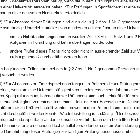
 und 5 genannten Personen befugt, wenn sie in dem Prüfungsfach eine selbst
2
n einer Universität ausgeübt haben.
Für Prüfungen in Sportfächern ist eine s
ahr an einer deutschen Hochschule erforderlich.
1
2)
Zur Abnahme dieser Prüfungen sind auch die in § 2 Abs. 1 Nr. 2 genannte
elbstständige Unterrichtstätigkeit von mindestens einem Jahr an einer Unive
.
sie als Habilitanden angenommen wurden (Art. 98 Abs. 2 Satz 1 und 2
Aufgaben in Forschung und Lehre übertragen wurde, oder
.
andere Prüfer dieses Fachs nicht oder nicht in ausreichender Zahl zur 
ordnungsgemäß durchgeführt werden kann.
In begründeten Fällen kann bei den in § 2 Abs. 1 Nr. 2 genannten Personen auf
) verzichtet werden.
1
3)
Zur Abnahme von Fremdsprachenprüfungen im Rahmen dieser Prüfungen sin
efugt, wenn sie eine Unterrichtstätigkeit von mindestens einem Jahr an einer
on Sportprüfungen im Rahmen dieser Prüfungen sind auch Lehrkräfte für besti
nterrichtstätigkeit von mindestens einem Jahr an einer Hochschule in Deuts
 dürfen nur zu Prüfern bestellt werden, soweit andere Prüfer dieses Fachs ni
4
icht durchgeführt werden könnte; Wiederbestellung ist zulässig.
Der Hochsch
ntsprechende Sportfach an der Hochschule vertritt, kann dem bestellten Prüfe
ehlen eines entsprechenden Hochschullehrers oder bei dessen Verhinderung g
ie Durchführung dieser Prüfungen zuständigen Prüfungsausschusses über.