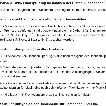
istische Universitätsprüfung im Rahmen der Ersten Juristischen 
ur Abnahme der juristischen Universitätsprüfung im Rahmen der Ersten Jurist
otions- und Habilitationsprüfungen an Universitäten
Zur Abnahme von Promotions- und Habilitationsprüfungen sind auch die in § 
on Promotionsprüfungen sind darüber hinaus die in § 2 Abs. 1 Nr. 2 genannt
3
 Satz 1 Nr. 1 vorliegen.
In begründeten Fällen kann bei den in § 2 Abs. 1 Nr
abilitandin (§ 3 Abs. 2 Satz 1 Nr. 1) verzichtet werden.
hschulprüfungen an Kunsthochschulen
1) Zur Abnahme von Hochschulprüfungen sind nach Maßgabe der Hochschulpr
efugt.
1
2)
Die Befugnis der in § 2 Abs. 1 Nr. 5 genannten Personen gilt auch, wenn
2
ufweisen.
Sie erstreckt sich auch auf künstlerische Studiengänge an Univer
urchgeführt werden.
3) Zur Abnahme der Diplommusiklehrerprüfungen und der Diplommusikerprüfun
achakademien für Musik sind auch Lehrkräfte der Fachakademien für Musik b
4) § 4 gilt auch für Promotionsprüfungen an Hochschulen für Musik.
schulprüfungen an der Hochschule für Fernsehen und Film