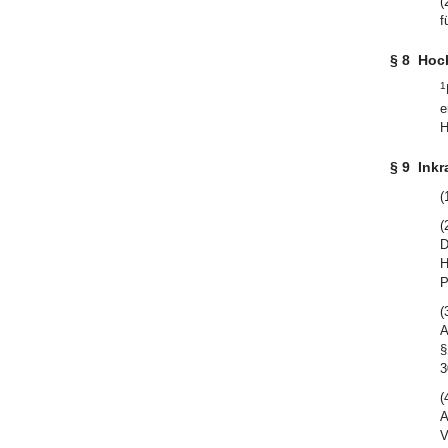
(
f
§ 8
Hoch
1
e
H
§ 9
Inkr
(
(
D
H
P
(
A
§
3
(
A
V