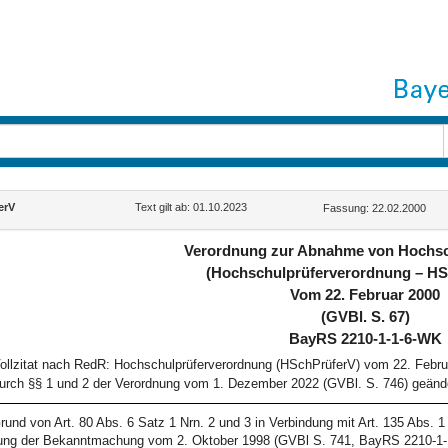
erV
Text gilt ab: 01.10.2023
Fassung: 22.02.2000
Verordnung zur Abnahme von Hochs
(Hochschulprüferverordnung – HS
Vom 22. Februar 2000
(GVBl. S. 67)
BayRS 2210-1-1-6-WK
ollzitat nach RedR: Hochschulprüferverordnung (HSchPrüferV) vom 22. Febru
urch §§ 1 und 2 der Verordnung vom 1. Dezember 2022 (GVBl. S. 746) geände
rund von Art. 80 Abs. 6 Satz 1 Nrn. 2 und 3 in Verbindung mit Art. 135 Abs
ng der Bekanntmachung vom 2. Oktober 1998 (GVBl S. 741, BayRS 2210-1-1