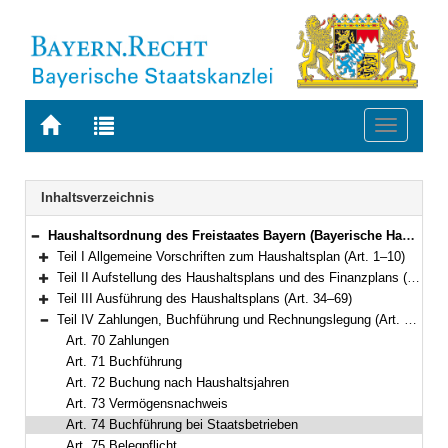
Zur
Zur
Toggle
Startseite
Trefferliste
navigati
von
der
BAYERN.RECHT
letzten
Navigation
Inhaltsverzeichnis
Suche
Haushaltsordnung des Freistaates Bayern (Bayerische Haushaltsordnung – BayHO) Vom 8. Dezember 1971 (BayRS IV S. 664) BayRS 630-1-F (Art. 1–117)
Bereich reduzieren
Teil I Allgemeine Vorschriften zum Haushaltsplan (Art. 1–10)
Bereich erweitern
Teil II Aufstellung des Haushaltsplans und des Finanzplans (Art. 11–33)
Bereich erweitern
Teil III Ausführung des Haushaltsplans (Art. 34–69)
Bereich erweitern
Teil IV Zahlungen, Buchführung und Rechnungslegung (Art. 70–87)
Bereich reduzieren
Art. 70 Zahlungen
Art. 71 Buchführung
Art. 72 Buchung nach Haushaltsjahren
Art. 73 Vermögensnachweis
Art. 74 Buchführung bei Staatsbetrieben
Art. 75 Belegpflicht