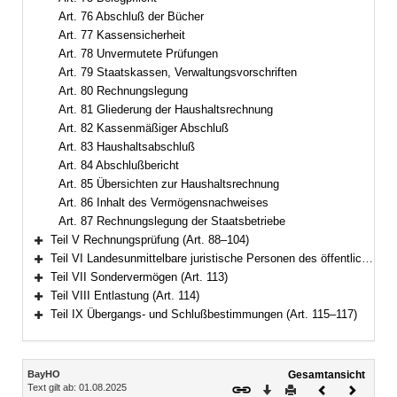
Art. 76 Abschluß der Bücher
Art. 77 Kassensicherheit
Art. 78 Unvermutete Prüfungen
Art. 79 Staatskassen, Verwaltungsvorschriften
Art. 80 Rechnungslegung
Art. 81 Gliederung der Haushaltsrechnung
Art. 82 Kassenmäßiger Abschluß
Art. 83 Haushaltsabschluß
Art. 84 Abschlußbericht
Art. 85 Übersichten zur Haushaltsrechnung
Art. 86 Inhalt des Vermögensnachweises
Art. 87 Rechnungslegung der Staatsbetriebe
Teil V Rechnungsprüfung (Art. 88–104)
Bereich erweitern
Teil VI Landesunmittelbare juristische Personen des öffentlichen Rechts (Art. 105–112)
Bereich erweitern
Teil VII Sondervermögen (Art. 113)
Bereich erweitern
Teil VIII Entlastung (Art. 114)
Bereich erweitern
Teil IX Übergangs- und Schlußbestimmungen (Art. 115–117)
Bereich erweitern
Inhalt
BayHO
Gesamtansicht
Text gilt ab: 01.08.2025
Download
Drucken
Vorheriges
Nächste