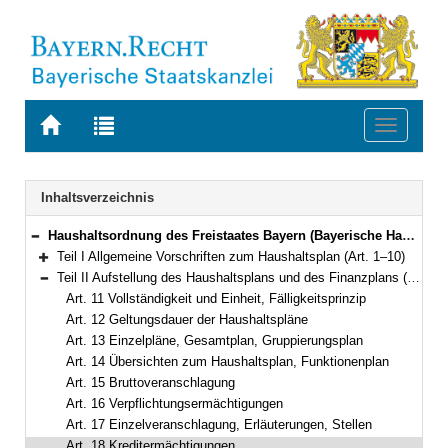
Zur
Zur
Toggle
Startseite
Trefferliste
navigati
von
der
BAYERN.RECHT
letzten
Navigation
Inhaltsverzeichnis
Suche
Haushaltsordnung des Freistaates Bayern (Bayerische Haushaltsordnung – BayHO) Vom 8. Dezember 1971 (BayRS IV S. 664) BayRS 630-1-F (Art. 1–117)
Bereich reduzieren
Teil I Allgemeine Vorschriften zum Haushaltsplan (Art. 1–10)
Bereich erweitern
Teil II Aufstellung des Haushaltsplans und des Finanzplans (Art. 11–33)
Bereich reduzieren
Art. 11 Vollständigkeit und Einheit, Fälligkeitsprinzip
Art. 12 Geltungsdauer der Haushaltspläne
Art. 13 Einzelpläne, Gesamtplan, Gruppierungsplan
Art. 14 Übersichten zum Haushaltsplan, Funktionenplan
Art. 15 Bruttoveranschlagung
Art. 16 Verpflichtungsermächtigungen
Art. 17 Einzelveranschlagung, Erläuterungen, Stellen
Art. 18 Kreditermächtigungen