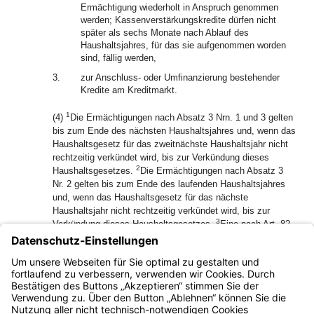
Ermächtigung wiederholt in Anspruch genommen
werden; Kassenverstärkungskredite dürfen nicht
später als sechs Monate nach Ablauf des
Haushaltsjahres, für das sie aufgenommen worden
sind, fällig werden,
3.
zur Anschluss- oder Umfinanzierung bestehender
Kredite am Kreditmarkt.
1
(4)
Die Ermächtigungen nach Absatz 3 Nrn. 1 und 3 gelten
bis zum Ende des nächsten Haushaltsjahres und, wenn das
Haushaltsgesetz für das zweitnächste Haushaltsjahr nicht
rechtzeitig verkündet wird, bis zur Verkündung dieses
2
Haushaltsgesetzes.
Die Ermächtigungen nach Absatz 3
Nr. 2 gelten bis zum Ende des laufenden Haushaltsjahres
und, wenn das Haushaltsgesetz für das nächste
Haushaltsjahr nicht rechtzeitig verkündet wird, bis zur
3
Verkündung dieses Haushaltsgesetzes.
Eine nach Art. 82
Abs. 3 Satz 2 der Verfassung bestimmte Tilgungsregelung
gilt bis zum Ende des angemessenen Zeitraumes zur
Rückführung der gemäß Abs. 3 Nr. 1 aufgenommenen
Kredite.