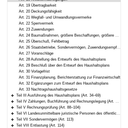
Art. 19 Übertragbarkeit
Art. 20 Deckungsfähigkeit
Art. 21 Wegfall- und Umwandlungsvermerke
Art. 22 Sperrvermerk
Art. 23 Zuwendungen
Art. 24 Baumaßnahmen, größere Beschaffungen, größere Entwicklungsvorhaben
Art. 25 Überschuß, Fehlbetrag
Art. 26 Staatsbetriebe, Sondervermögen, Zuwendungsempfänger
Art. 27 Voranschläge
Art. 28 Aufstellung des Entwurfs des Haushaltsplans
Art. 29 Beschluß über den Entwurf des Haushaltsplans
Art. 30 Vorlagefrist
Art. 31 Finanzplanung, Berichterstattung zur Finanzwirtschaft
Art. 32 Ergänzungen zum Entwurf des Haushaltsplans
Art. 33 Nachtragshaushaltsgesetze
Teil III Ausführung des Haushaltsplans (Art. 34–69)
Bereich erweitern
Teil IV Zahlungen, Buchführung und Rechnungslegung (Art. 70–87)
Bereich erweitern
Teil V Rechnungsprüfung (Art. 88–104)
Bereich erweitern
Teil VI Landesunmittelbare juristische Personen des öffentlichen Rechts (Art. 105–112)
Bereich erweitern
Teil VII Sondervermögen (Art. 113)
Bereich erweitern
Teil VIII Entlastung (Art. 114)