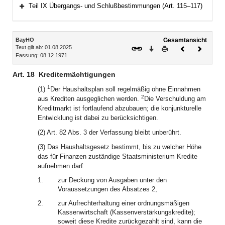
Bereich erweitern
Teil IX Übergangs- und Schlußbestimmungen (Art. 115–117)
Bereich erweitern
Inhalt
BayHO
Gesamtansicht
Text gilt ab: 01.08.2025
Download
Drucken
Vorheriges
Nächste
Fassung: 08.12.1971
Dokument
Dokume
Art. 18
Kreditermächtigungen
1
(1)
Der Haushaltsplan soll regelmäßig ohne Einnahmen
2
aus Krediten ausgeglichen werden.
Die Verschuldung am
Kreditmarkt ist fortlaufend abzubauen; die konjunkturelle
Entwicklung ist dabei zu berücksichtigen.
(2) Art. 82 Abs. 3 der Verfassung bleibt unberührt.
(3) Das Haushaltsgesetz bestimmt, bis zu welcher Höhe
das für Finanzen zuständige Staatsministerium Kredite
aufnehmen darf:
1.
zur Deckung von Ausgaben unter den
Voraussetzungen des Absatzes 2,
2.
zur Aufrechterhaltung einer ordnungsmäßigen
Kassenwirtschaft (Kassenverstärkungskredite);
soweit diese Kredite zurückgezahlt sind, kann die