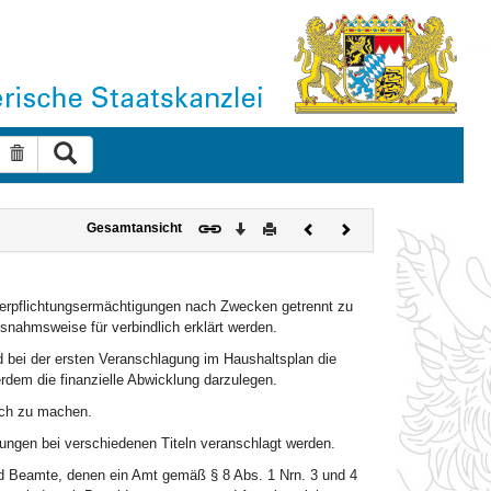
Suche ausführen
Suche zurücksetzen
Download
Drucken
Vorheriges
Nächstes
Gesamtansicht
Dokument
Dokument
erpflichtungsermächtigungen nach Zwecken getrennt zu
nahmsweise für verbindlich erklärt werden.
 bei der ersten Veranschlagung im Haushaltsplan die
dem die finanzielle Abwicklung darzulegen.
ich zu machen.
ungen bei verschiedenen Titeln veranschlagt werden.
 Beamte, denen ein Amt gemäß § 8 Abs. 1 Nrn. 3 und 4