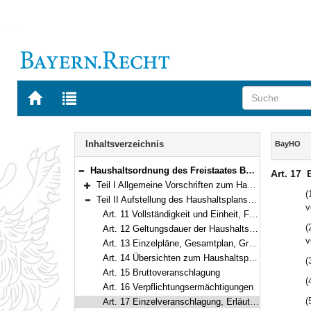
Zur
Zur
Startseite
Trefferliste
von
der
Navigation
BAYERN.RECHT
letzten
Inhalt
Inhaltsverzeichnis
BayHO
Suche
Haushaltsordnung des Freistaates Bayern (Bayerische Haushaltsordnung – BayHO) Vom 8. Dezember 1971 (BayRS IV S. 664) BayRS 630-1-F (Art. 1–117)
Art. 17
Bereich reduzieren
Teil I Allgemeine Vorschriften zum Haushaltsplan (Art. 1–10)
Bereich erweitern
(
Teil II Aufstellung des Haushaltsplans und des Finanzplans (Art. 11–33)
v
Bereich reduzieren
Art. 11 Vollständigkeit und Einheit, Fälligkeitsprinzip
(
Art. 12 Geltungsdauer der Haushaltspläne
v
Art. 13 Einzelpläne, Gesamtplan, Gruppierungsplan
Art. 14 Übersichten zum Haushaltsplan, Funktionenplan
(
Art. 15 Bruttoveranschlagung
(
Art. 16 Verpflichtungsermächtigungen
(
Art. 17 Einzelveranschlagung, Erläuterungen, Stellen