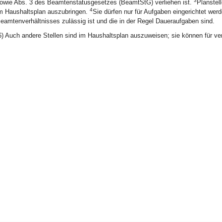
3
owie Abs. 3 des Beamtenstatusgesetzes (BeamtStG) verliehen ist.
Planstel
4
m Haushaltsplan auszubringen.
Sie dürfen nur für Aufgaben eingerichtet w
eamtenverhältnisses zulässig ist und die in der Regel Daueraufgaben sind.
6) Auch andere Stellen sind im Haushaltsplan auszuweisen; sie können für verb