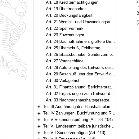
s
Art. 18 Kreditermächtigungen
i
Art. 19 Übertragbarkeit
B
Art. 20 Deckungsfähigkeit
Art. 21 Wegfall- und Umwandlungsvermerke
(
Art. 22 Sperrvermerk
Art. 23 Zuwendungen
Art. 24 Baumaßnahmen, größere Beschaffungen, größere Entwicklungsvorhaben
Art. 25 Überschuß, Fehlbetrag
Art. 26 Staatsbetriebe, Sondervermögen, Zuwendungsempfänger
Art. 27 Voranschläge
Art. 28 Aufstellung des Entwurfs des Haushaltsplans
Art. 29 Beschluß über den Entwurf des Haushaltsplans
Art. 30 Vorlagefrist
Art. 31 Finanzplanung, Berichterstattung zur Finanzwirtschaft
Art. 32 Ergänzungen zum Entwurf des Haushaltsplans
Art. 33 Nachtragshaushaltsgesetze
Teil III Ausführung des Haushaltsplans (Art. 34–69)
Bereich erweitern
Teil IV Zahlungen, Buchführung und Rechnungslegung (Art. 70–87)
Bereich erweitern
Teil V Rechnungsprüfung (Art. 88–104)
Bereich erweitern
Teil VI Landesunmittelbare juristische Personen des öffentlichen Rechts (Art. 105–112)
Bereich erweitern
Teil VII Sondervermögen (Art. 113)
Bereich erweitern