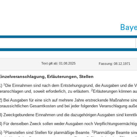
Text gilt ab: 01.08.2025
Fassung: 08.12.1971
Einzelveranschlagung, Erläuterungen, Stellen
1
1)
Die Einnahmen sind nach dem Entstehungsgrund, die Ausgaben und die V
2
eranschlagen und, soweit erforderlich, zu erläutern.
Erläuterungen können aus
2) Bei Ausgaben für eine sich auf mehrere Jahre erstreckende Maßnahme sind
oraussichtlichen Gesamtkosten und bei jeder folgenden Veranschlagung außer
3) Zweckgebundene Einnahmen und die dazugehörigen Ausgaben sind kenntl
4) Für denselben Zweck sollen weder Ausgaben noch Verpflichtungsermächtig
1
2
5)
Planstellen sind Stellen für planmäßige Beamte.
Planmäßige Beamte sind