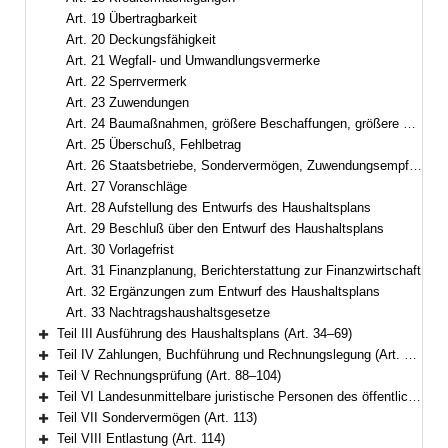
Art. 19 Übertragbarkeit
Art. 20 Deckungsfähigkeit
Art. 21 Wegfall- und Umwandlungsvermerke
Art. 22 Sperrvermerk
Art. 23 Zuwendungen
Art. 24 Baumaßnahmen, größere Beschaffungen, größere Entwicklungsvorhaben
Art. 25 Überschuß, Fehlbetrag
Art. 26 Staatsbetriebe, Sondervermögen, Zuwendungsempfänger
Art. 27 Voranschläge
Art. 28 Aufstellung des Entwurfs des Haushaltsplans
Art. 29 Beschluß über den Entwurf des Haushaltsplans
Art. 30 Vorlagefrist
Art. 31 Finanzplanung, Berichterstattung zur Finanzwirtschaft
Art. 32 Ergänzungen zum Entwurf des Haushaltsplans
Art. 33 Nachtragshaushaltsgesetze
Teil III Ausführung des Haushaltsplans (Art. 34–69)
Bereich erweitern
Teil IV Zahlungen, Buchführung und Rechnungslegung (Art. 70–87)
Bereich erweitern
Teil V Rechnungsprüfung (Art. 88–104)
Bereich erweitern
Teil VI Landesunmittelbare juristische Personen des öffentlichen Rechts (Art. 105–112)
Bereich erweitern
Teil VII Sondervermögen (Art. 113)
Bereich erweitern
Teil VIII Entlastung (Art. 114)