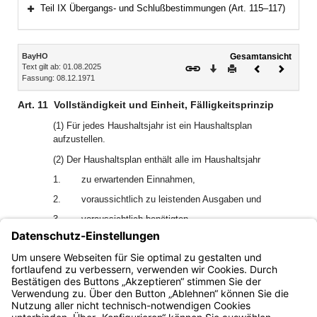
Bereich erweitern
Teil IX Übergangs- und Schlußbestimmungen (Art. 115–117)
Bereich erweitern
Inhalt
BayHO
Gesamtansicht
Text gilt ab: 01.08.2025
Download
Drucken
Vorheriges
Nächste
Fassung: 08.12.1971
Dokument
Dokume
Art. 11
Vollständigkeit und Einheit, Fälligkeitsprinzip
(1) Für jedes Haushaltsjahr ist ein Haushaltsplan
aufzustellen.
(2) Der Haushaltsplan enthält alle im Haushaltsjahr
1.
zu erwartenden Einnahmen,
2.
voraussichtlich zu leistenden Ausgaben und
3.
voraussichtlich benötigten
Verpflichtungsermächtigungen.
(3) Der Haushalt ist in Einnahme und Ausgabe
auszugleichen.
Bayern.de