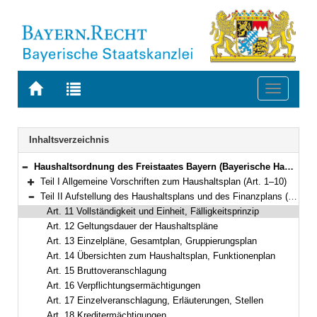
Zur
Zur
Toggle
Startseite
Trefferliste
navigati
von
der
BAYERN.RECHT
letzten
Navigation
Inhaltsverzeichnis
Suche
Haushaltsordnung des Freistaates Bayern (Bayerische Haushaltsordnung – BayHO) Vom 8. Dezember 1971 (BayRS IV S. 664) BayRS 630-1-F (Art. 1–117)
Bereich reduzieren
Teil I Allgemeine Vorschriften zum Haushaltsplan (Art. 1–10)
Bereich erweitern
Teil II Aufstellung des Haushaltsplans und des Finanzplans (Art. 11–33)
Bereich reduzieren
Art. 11 Vollständigkeit und Einheit, Fälligkeitsprinzip
Art. 12 Geltungsdauer der Haushaltspläne
Art. 13 Einzelpläne, Gesamtplan, Gruppierungsplan
Art. 14 Übersichten zum Haushaltsplan, Funktionenplan
Art. 15 Bruttoveranschlagung
Art. 16 Verpflichtungsermächtigungen
Art. 17 Einzelveranschlagung, Erläuterungen, Stellen
Art. 18 Kreditermächtigungen