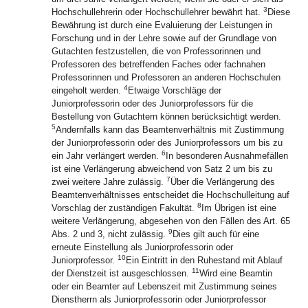
3
Hochschullehrerin oder Hochschullehrer bewährt hat.
Diese
Bewährung ist durch eine Evaluierung der Leistungen in
Forschung und in der Lehre sowie auf der Grundlage von
Gutachten festzustellen, die von Professorinnen und
Professoren des betreffenden Faches oder fachnahen
Professorinnen und Professoren an anderen Hochschulen
4
eingeholt werden.
Etwaige Vorschläge der
Juniorprofessorin oder des Juniorprofessors für die
Bestellung von Gutachtern können berücksichtigt werden.
5
Andernfalls kann das Beamtenverhältnis mit Zustimmung
der Juniorprofessorin oder des Juniorprofessors um bis zu
6
ein Jahr verlängert werden.
In besonderen Ausnahmefällen
ist eine Verlängerung abweichend von Satz 2 um bis zu
7
zwei weitere Jahre zulässig.
Über die Verlängerung des
Beamtenverhältnisses entscheidet die Hochschulleitung auf
8
Vorschlag der zuständigen Fakultät.
Im Übrigen ist eine
weitere Verlängerung, abgesehen von den Fällen des Art. 65
9
Abs. 2 und 3, nicht zulässig.
Dies gilt auch für eine
erneute Einstellung als Juniorprofessorin oder
10
Juniorprofessor.
Ein Eintritt in den Ruhestand mit Ablauf
11
der Dienstzeit ist ausgeschlossen.
Wird eine Beamtin
oder ein Beamter auf Lebenszeit mit Zustimmung seines
Dienstherrn als Juniorprofessorin oder Juniorprofessor