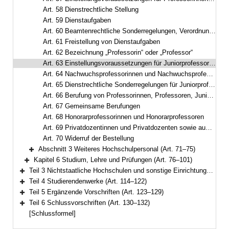
Art. 58 Dienstrechtliche Stellung
Art. 59 Dienstaufgaben
Art. 60 Beamtenrechtliche Sonderregelungen, Verordnungsermächtigung
Art. 61 Freistellung von Dienstaufgaben
Art. 62 Bezeichnung „Professorin“ oder „Professor“
Art. 63 Einstellungsvoraussetzungen für Juniorprofessorinnen und Juniorprofessoren
Art. 64 Nachwuchsprofessorinnen und Nachwuchsprofessoren
Art. 65 Dienstrechtliche Sonderregelungen für Juniorprofessorinnen, Juniorprofessoren, Nachwuchsprofessorinnen und Nachwuchsprofessoren
Art. 66 Berufung von Professorinnen, Professoren, Juniorprofessorinnen, Juniorprofessoren, Nachwuchsprofessorinnen und Nachwuchsprofessoren
Art. 67 Gemeinsame Berufungen
Art. 68 Honorarprofessorinnen und Honorarprofessoren
Art. 69 Privatdozentinnen und Privatdozenten sowie außerplanmäßige Professorinnen und Professoren
Art. 70 Widerruf der Bestellung
Abschnitt 3 Weiteres Hochschulpersonal (Art. 71–75)
Bereich erweitern
Kapitel 6 Studium, Lehre und Prüfungen (Art. 76–101)
Bereich erweitern
Teil 3 Nichtstaatliche Hochschulen und sonstige Einrichtungen (Art. 102–113)
Bereich erweitern
Teil 4 Studierendenwerke (Art. 114–122)
Bereich erweitern
Teil 5 Ergänzende Vorschriften (Art. 123–129)
Bereich erweitern
Teil 6 Schlussvorschriften (Art. 130–132)
Bereich erweitern
[Schlussformel]