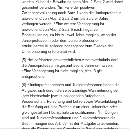
2
werden.
Über die Bewährung nach Abs. 2 Satz 2 wird dabei
3
gesondert befunden.
Im Falle der positiven
Zwischenevaluierung nach Satz 1 kann die Juniorprofessur
abweichend von Abs. 2 Satz 2 um bis zu vier Jahre
4
verlängert werden.
Eine weitere Verlängerung ist
abweichend von Abs. 2 Satz 6 nach negativer
Endevaluierung um bis zu zwei Jahre möglich, wenn der
Juniorprofessorin oder dem Juniorprofessor ein
strukturiertes Ausgliederungsangebot zum Zwecke der
Umorientierung unterbreitet wird.
1
(5)
Im befristeten privatrechtlichen Arbeitsverhältnis darf
die Juniorprofessur insgesamt sechs Jahre umfassen.
2
Eine Verlängerung ist nicht möglich; Abs. 3 gilt
entsprechend.
1
(6)
Juniorprofessorinnen und Juniorprofessoren haben die
Aufgabe, sich durch die selbstständige Wahrnehmung der
ihrer Hochschule jeweils obliegenden Aufgaben in
Wissenschaft, Forschung und Lehre sowie Weiterbildung für
die Berufung auf eine Professur an einer Universität oder
2
gleichgestellten Hochschule zu qualifizieren.
Im Übrigen
sind auf Juniorprofessorinnen und Juniorprofessoren die
Bestimmungen des Art. 59 mit der Maßgabe anzuwenden,
dass die Erstattung von Gutachten in Berufungsverfahren