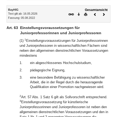
Inhalt
BayHIG
Gesamtansicht
Text gilt ab: 16.05.2026
Download
Drucken
Vorheriges
Nächste
Fassung: 05.08.2022
Dokument
Dokume
Art. 63
Einstellungsvoraussetzungen für
Juniorprofessorinnen und Juniorprofessoren
1
(1)
Einstellungsvoraussetzungen für Juniorprofessorinnen
und Juniorprofessoren in wissenschaftlichen Fächern sind
neben den allgemeinen dienstrechtlichen Voraussetzungen
mindestens
1.
ein abgeschlossenes Hochschulstudium,
2.
pädagogische Eignung,
3.
eine besondere Befähigung zu wissenschaftlicher
Arbeit, die in der Regel durch die herausragende
Qualifikation einer Promotion nachgewiesen wird.
2
Art. 57 Abs. 1 Satz 6 gilt als Sollvorschrift entsprechend.
3
Einstellungsvoraussetzung für künstlerische
Juniorprofessorinnen und Juniorprofessoren ist neben den
allgemeinen dienstrechtlichen Voraussetzungen und den in
Satz 1 Nr. 1 und 2 genannten Voraussetzungen die