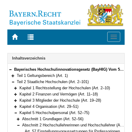
Zur
Zur
Toggle
Startseite
Trefferliste
navigati
von
der
BAYERN.RECHT
letzten
Navigation
Inhaltsverzeichnis
Suche
Bayerisches Hochschulinnovationsgesetz (BayHIG) Vom 5. August 2022 (GVBl. S. 414) BayRS 2210-1-3-WK (Art. 1–132)
Bereich reduzieren
Teil 1 Geltungsbereich (Art. 1)
Bereich erweitern
Teil 2 Staatliche Hochschulen (Art. 2–101)
Bereich reduzieren
Kapitel 1 Rechtsstellung der Hochschulen (Art. 2–10)
Bereich erweitern
Kapitel 2 Finanzen und Vermögen (Art. 11–18)
Bereich erweitern
Kapitel 3 Mitglieder der Hochschule (Art. 19–28)
Bereich erweitern
Kapitel 4 Organisation (Art. 29–51)
Bereich erweitern
Kapitel 5 Hochschulpersonal (Art. 52–75)
Bereich reduzieren
Abschnitt 1 Grundlagen (Art. 52–56)
Bereich erweitern
Abschnitt 2 Hochschullehrerinnen und Hochschullehrer (Art. 57–70)
Bereich reduzieren
Art. 57 Einstellungsvoraussetzungen für Professorinnen und Professoren