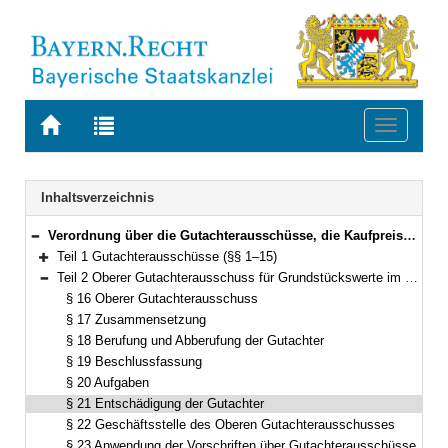
Zur
Zur
Toggle
Startseite
Trefferliste
navigati
von
der
BAYERN.RECHT
letzten
Navigation
Inhaltsverzeichnis
Suche
Verordnung über die Gutachterausschüsse, die Kaufpreissammlungen und die Bodenrichtwerte nach dem Baugesetzbuch (Bayerische Gutachterausschussverordnung – BayGaV) Vom 5. April 2005 (GVBl. S. 88) BayRS 2130-2-B (§§ 1–25)
Bereich reduzieren
Teil 1 Gutachterausschüsse (§§ 1–15)
Bereich erweitern
Teil 2 Oberer Gutachterausschuss für Grundstückswerte im Freistaat Bayern (§§ 16–23)
Bereich reduzieren
§ 16 Oberer Gutachterausschuss
§ 17 Zusammensetzung
§ 18 Berufung und Abberufung der Gutachter
§ 19 Beschlussfassung
§ 20 Aufgaben
§ 21 Entschädigung der Gutachter
§ 22 Geschäftsstelle des Oberen Gutachterausschusses
§ 23 Anwendung der Vorschriften über Gutachterausschüsse