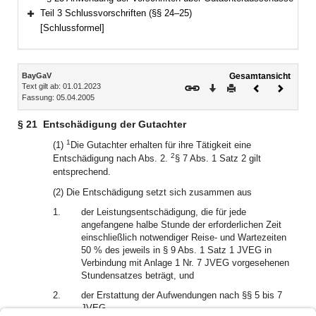
Teil 3 Schlussvorschriften (§§ 24–25)
Bereich erweitern
[Schlussformel]
Inhalt
BayGaV
Gesamtansicht
Text gilt ab: 01.01.2023
Download
Drucken
Vorheriges
Nächste
Fassung: 05.04.2005
Dokument
Dokume
§ 21
Entschädigung der Gutachter
1
(1)
Die Gutachter erhalten für ihre Tätigkeit eine
2
Entschädigung nach Abs. 2.
§ 7 Abs. 1 Satz 2 gilt
entsprechend.
(2) Die Entschädigung setzt sich zusammen aus
1.
der Leistungsentschädigung, die für jede
angefangene halbe Stunde der erforderlichen Zeit
einschließlich notwendiger Reise- und Wartezeiten
50 % des jeweils in § 9 Abs. 1 Satz 1 JVEG in
Verbindung mit Anlage 1 Nr. 7 JVEG vorgesehenen
Stundensatzes beträgt, und
2.
der Erstattung der Aufwendungen nach §§ 5 bis 7
JVEG.