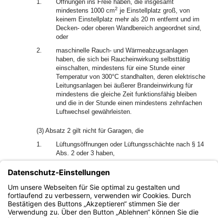
1.
Öffnungen ins Freie haben, die insgesamt
2
mindestens 1000 cm
je Einstellplatz groß, von
keinem Einstellplatz mehr als 20 m entfernt und im
Decken- oder oberen Wandbereich angeordnet sind,
oder
2.
maschinelle Rauch- und Wärmeabzugsanlagen
haben, die sich bei Raucheinwirkung selbsttätig
einschalten, mindestens für eine Stunde einer
Temperatur von 300°C standhalten, deren elektrische
Leitungsanlagen bei äußerer Brandeinwirkung für
mindestens die gleiche Zeit funktionsfähig bleiben
und die in der Stunde einen mindestens zehnfachen
Luftwechsel gewährleisten.
(3) Absatz 2 gilt nicht für Garagen, die
1.
Lüftungsöffnungen oder Lüftungsschächte nach § 14
Abs. 2 oder 3 haben,
2.
automatische Löschanlagen und eine maschinelle
Abluftanlage nach § 14 Abs. 4 haben, die
3
2
mindestens 12 m
Abluft in der Stunde je m
Garagennutzfläche abführen kann.