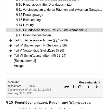
§ 10 Rauchabschnitte, Brandabschnitte
§ 11 Verbindung zu anderen Räumen und zwischen Garagengeschossen
§ 12 Rettungswege
§ 13 Beleuchtung
§ 14 Lüftung
§ 15 Feuerlöschanlagen, Rauch- und Wärmeabzug
§ 16 Brandmeldeanlagen
Teil III Betriebsvorschriften (§§ 17–18)
Bereich erweitern
Teil IV Bauvorlagen, Prüfungen (§ 19)
Bereich erweitern
Teil V Notwendige Stellplätze (§ 20)
Bereich erweitern
Teil VI Schlußvorschriften (§§ 21–24)
Bereich erweitern
[Schlussformel]
Anlage
Inhalt
GaStellV
Gesamtansicht
Text gilt ab: 01.10.2025
Download
Drucken
Vorheriges
Nächste
Gesamtvorschrift gilt bis: 31.12.2028
Dokument
Dokume
Fassung: 30.11.1993
§ 15
Feuerlöschanlagen, Rauch- und Wärmeabzug
1