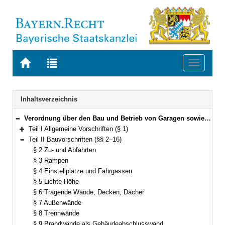
Zur
Zur
Toggle
Startseite
Trefferliste
navigati
von
der
BAYERN.RECHT
letzten
Navigation
Inhaltsverzeichnis
Suche
Verordnung über den Bau und Betrieb von Garagen sowie über die Zahl der notwendigen Stellplätze (Garagen- und Stellplatzverordnung – GaStellV) Vom 30. November 1993 (GVBl. S. 910) BayRS 2132-1-4-B (§§ 1–24)
Bereich reduzieren
Teil I Allgemeine Vorschriften (§ 1)
Bereich erweitern
Teil II Bauvorschriften (§§ 2–16)
Bereich reduzieren
§ 2 Zu- und Abfahrten
§ 3 Rampen
§ 4 Einstellplätze und Fahrgassen
§ 5 Lichte Höhe
§ 6 Tragende Wände, Decken, Dächer
§ 7 Außenwände
§ 8 Trennwände
§ 9 Brandwände als Gebäudeabschlusswand