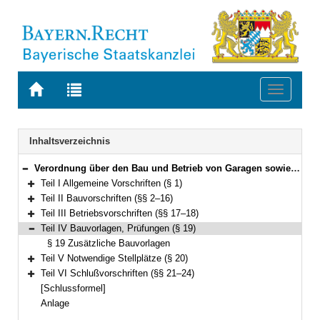
Zur
Zur
Toggle
Startseite
Trefferliste
navigati
von
der
BAYERN.RECHT
letzten
Navigation
Inhaltsverzeichnis
Suche
Verordnung über den Bau und Betrieb von Garagen sowie über die Zahl der notwendigen Stellplätze (Garagen- und Stellplatzverordnung – GaStellV) Vom 30. November 1993 (GVBl. S. 910) BayRS 2132-1-4-B (§§ 1–24)
Bereich reduzieren
Teil I Allgemeine Vorschriften (§ 1)
Bereich erweitern
Teil II Bauvorschriften (§§ 2–16)
Bereich erweitern
Teil III Betriebsvorschriften (§§ 17–18)
Bereich erweitern
Teil IV Bauvorlagen, Prüfungen (§ 19)
Bereich reduzieren
§ 19 Zusätzliche Bauvorlagen
Teil V Notwendige Stellplätze (§ 20)
Bereich erweitern
Teil VI Schlußvorschriften (§§ 21–24)
Bereich erweitern
[Schlussformel]
Anlage