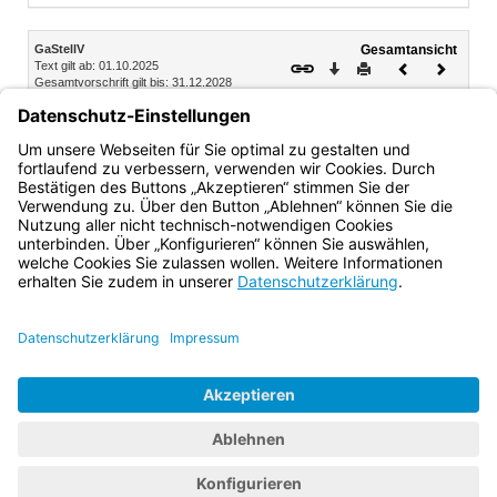
Inhalt
GaStellV
Gesamtansicht
Text gilt ab: 01.10.2025
Download
Drucken
Vorheriges
Nächste
Gesamtvorschrift gilt bis: 31.12.2028
Dokument
Dokume
Fassung: 30.11.1993
Teil IV Bauvorlagen, Prüfungen
§ 19 Zusätzliche Bauvorlagen
Bayern.de
BayernPortal
Datenschutz
Impressum
Barrierefreiheit
Hilfe
Kontakt
Kontrastwechsel
Schriftgröße