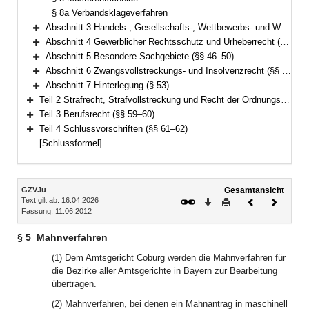
§ 8a Verbandsklageverfahren
Abschnitt 3 Handels-, Gesellschafts-, Wettbewerbs- und Wertpapierrecht (§§ 9–37)
Bereich erweitern
Abschnitt 4 Gewerblicher Rechtsschutz und Urheberrecht (§§ 38–45a)
Bereich erweitern
Abschnitt 5 Besondere Sachgebiete (§§ 46–50)
Bereich erweitern
Abschnitt 6 Zwangsvollstreckungs- und Insolvenzrecht (§§ 51–52)
Bereich erweitern
Abschnitt 7 Hinterlegung (§ 53)
Bereich erweitern
Teil 2 Strafrecht, Strafvollstreckung und Recht der Ordnungswidrigkeiten (§§ 54–58)
Bereich erweitern
Teil 3 Berufsrecht (§§ 59–60)
Bereich erweitern
Teil 4 Schlussvorschriften (§§ 61–62)
Bereich erweitern
[Schlussformel]
Inhalt
GZVJu
Gesamtansicht
Text gilt ab: 16.04.2026
Download
Drucken
Vorheriges
Nächste
Fassung: 11.06.2012
Dokument
Dokume
§ 5
Mahnverfahren
(1) Dem Amtsgericht Coburg werden die Mahnverfahren für
die Bezirke aller Amtsgerichte in Bayern zur Bearbeitung
übertragen.
(2) Mahnverfahren, bei denen ein Mahnantrag in maschinell