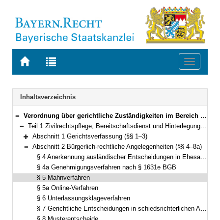
Zur
Zur
Toggle
Startseite
Trefferliste
navigati
von
der
BAYERN.RECHT
letzten
Navigation
Inhaltsverzeichnis
Suche
Verordnung über gerichtliche Zuständigkeiten im Bereich des Staatsministeriums der Justiz (Gerichtliche Zuständigkeitsverordnung Justiz – GZVJu) Vom 11. Juni 2012 (GVBl. S. 295) BayRS 300-3-1-J (§§ 1–62)
Bereich reduzieren
Teil 1 Zivilrechtspflege, Bereitschaftsdienst und Hinterlegung (§§ 1–53)
Bereich reduzieren
Abschnitt 1 Gerichtsverfassung (§§ 1–3)
Bereich erweitern
Abschnitt 2 Bürgerlich-rechtliche Angelegenheiten (§§ 4–8a)
Bereich reduzieren
§ 4 Anerkennung ausländischer Entscheidungen in Ehesachen
§ 4a Genehmigungsverfahren nach § 1631e BGB
§ 5 Mahnverfahren
§ 5a Online-Verfahren
§ 6 Unterlassungsklageverfahren
§ 7 Gerichtliche Entscheidungen in schiedsrichterlichen Angelegenheiten
§ 8 Musterentscheide