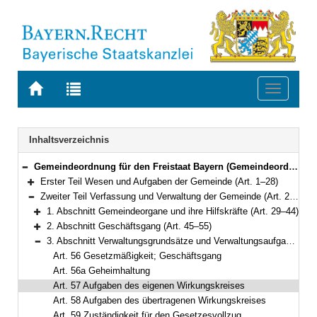
Zur
Zur
Toggle
Startseite
Trefferliste
navigati
von
der
BAYERN.RECHT
letzten
Navigation
Inhaltsverzeichnis
Suche
Gemeindeordnung für den Freistaat Bayern (Gemeindeordnung – GO) in der Fassung der Bekanntmachung vom 22. August 1998 (GVBl. S. 796) BayRS 2020-1-1-I (Art. 1–122)
Bereich reduzieren
Erster Teil Wesen und Aufgaben der Gemeinde (Art. 1–28)
Bereich erweitern
Zweiter Teil Verfassung und Verwaltung der Gemeinde (Art. 29–60a)
Bereich reduzieren
1. Abschnitt Gemeindeorgane und ihre Hilfskräfte (Art. 29–44)
Bereich erweitern
2. Abschnitt Geschäftsgang (Art. 45–55)
Bereich erweitern
3. Abschnitt Verwaltungsgrundsätze und Verwaltungsaufgaben (Art. 56–59)
Bereich reduzieren
Art. 56 Gesetzmäßigkeit; Geschäftsgang
Art. 56a Geheimhaltung
Art. 57 Aufgaben des eigenen Wirkungskreises
Art. 58 Aufgaben des übertragenen Wirkungskreises
Art. 59 Zuständigkeit für den Gesetzesvollzug