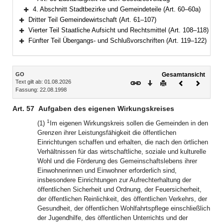
4. Abschnitt Stadtbezirke und Gemeindeteile (Art. 60–60a)
Bereich erweitern
Dritter Teil Gemeindewirtschaft (Art. 61–107)
Bereich erweitern
Vierter Teil Staatliche Aufsicht und Rechtsmittel (Art. 108–118)
Bereich erweitern
Fünfter Teil Übergangs- und Schlußvorschriften (Art. 119–122)
Bereich erweitern
Inhalt
GO
Gesamtansicht
Text gilt ab: 01.08.2026
Download
Drucken
Vorheriges
Nächste
Fassung: 22.08.1998
Dokument
Dokume
Art. 57
Aufgaben des eigenen Wirkungskreises
1
(1)
Im eigenen Wirkungskreis sollen die Gemeinden in den
Grenzen ihrer Leistungsfähigkeit die öffentlichen
Einrichtungen schaffen und erhalten, die nach den örtlichen
Verhältnissen für das wirtschaftliche, soziale und kulturelle
Wohl und die Förderung des Gemeinschaftslebens ihrer
Einwohnerinnen und Einwohner erforderlich sind,
insbesondere Einrichtungen zur Aufrechterhaltung der
öffentlichen Sicherheit und Ordnung, der Feuersicherheit,
der öffentlichen Reinlichkeit, des öffentlichen Verkehrs, der
Gesundheit, der öffentlichen Wohlfahrtspflege einschließlich
der Jugendhilfe, des öffentlichen Unterrichts und der