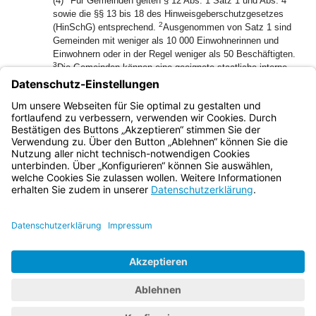
(4)
Für Gemeinden gelten § 12 Abs. 1 Satz 1 und Abs. 4
sowie die §§ 13 bis 18 des Hinweisgeberschutzgesetzes
2
(HinSchG) entsprechend.
Ausgenommen von Satz 1 sind
Gemeinden mit weniger als 10 000 Einwohnerinnen und
Einwohnern oder in der Regel weniger als 50 Beschäftigten.
3
Die Gemeinden können eine geeignete staatliche interne
Meldestelle im Geschäftsbereich des Staatsministeriums
des Innern, für Sport und Integration als Dritten im Sinne
des § 14 Abs. 1 Satz 1 HinSchG mit den Aufgaben der
internen Meldestelle betrauen.
Bayern.de
BayernPortal
Datenschutz
Impressum
Barrierefreiheit
Hilfe
Kontakt
Kontrastwechsel
Schriftgröße