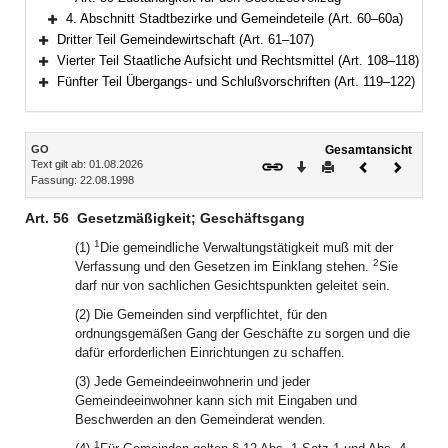
4. Abschnitt Stadtbezirke und Gemeindeteile (Art. 60–60a)
Bereich erweitern
Dritter Teil Gemeindewirtschaft (Art. 61–107)
Bereich erweitern
Vierter Teil Staatliche Aufsicht und Rechtsmittel (Art. 108–118)
Bereich erweitern
Fünfter Teil Übergangs- und Schlußvorschriften (Art. 119–122)
Bereich erweitern
Inhalt
GO
Gesamtansicht
Text gilt ab: 01.08.2026
Download
Drucken
Vorheriges
Nächste
Fassung: 22.08.1998
Dokument
Dokume
Art. 56
Gesetzmäßigkeit; Geschäftsgang
1
(1)
Die gemeindliche Verwaltungstätigkeit muß mit der
2
Verfassung und den Gesetzen im Einklang stehen.
Sie
darf nur von sachlichen Gesichtspunkten geleitet sein.
(2) Die Gemeinden sind verpflichtet, für den
ordnungsgemäßen Gang der Geschäfte zu sorgen und die
dafür erforderlichen Einrichtungen zu schaffen.
(3) Jede Gemeindeeinwohnerin und jeder
Gemeindeeinwohner kann sich mit Eingaben und
Beschwerden an den Gemeinderat wenden.
1