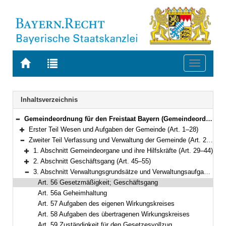
Zur
Zur
Toggle
Startseite
Trefferliste
navigati
von
der
BAYERN.RECHT
letzten
Navigation
Inhaltsverzeichnis
Suche
Gemeindeordnung für den Freistaat Bayern (Gemeindeordnung – GO) in der Fassung der Bekanntmachung vom 22. August 1998 (GVBl. S. 796) BayRS 2020-1-1-I (Art. 1–122)
Bereich reduzieren
Erster Teil Wesen und Aufgaben der Gemeinde (Art. 1–28)
Bereich erweitern
Zweiter Teil Verfassung und Verwaltung der Gemeinde (Art. 29–60a)
Bereich reduzieren
1. Abschnitt Gemeindeorgane und ihre Hilfskräfte (Art. 29–44)
Bereich erweitern
2. Abschnitt Geschäftsgang (Art. 45–55)
Bereich erweitern
3. Abschnitt Verwaltungsgrundsätze und Verwaltungsaufgaben (Art. 56–59)
Bereich reduzieren
Art. 56 Gesetzmäßigkeit; Geschäftsgang
Art. 56a Geheimhaltung
Art. 57 Aufgaben des eigenen Wirkungskreises
Art. 58 Aufgaben des übertragenen Wirkungskreises
Art. 59 Zuständigkeit für den Gesetzesvollzug