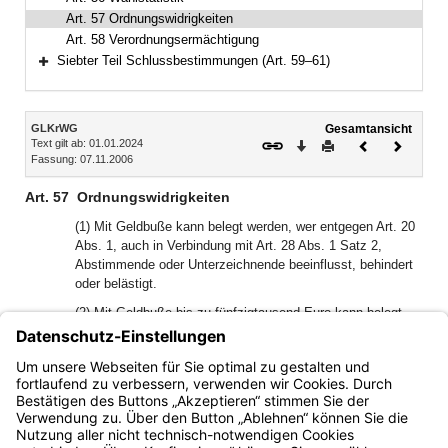
Art. 57 Ordnungswidrigkeiten
Art. 58 Verordnungsermächtigung
Siebter Teil Schlussbestimmungen (Art. 59–61)
Bereich erweitern
Inhalt
GLKrWG
Gesamtansicht
Text gilt ab: 01.01.2024
Download
Drucken
Vorheriges
Nächste
Fassung: 07.11.2006
Dokument
Dokume
Art. 57
Ordnungswidrigkeiten
(1) Mit Geldbuße kann belegt werden, wer entgegen Art. 20
Abs. 1, auch in Verbindung mit Art. 28 Abs. 1 Satz 2,
Abstimmende oder Unterzeichnende beeinflusst, behindert
oder belästigt.
(2) Mit Geldbuße bis zu fünfzigtausend Euro kann belegt
werden, wer entgegen Art. 20 Abs. 2 vor Ablauf der
Abstimmungszeit Ergebnisse von Befragungen über den
Inhalt der Stimmrechtsausübung, die nach der
Stimmabgabe vorgenommen wurden, veröffentlicht.
Bayern.de