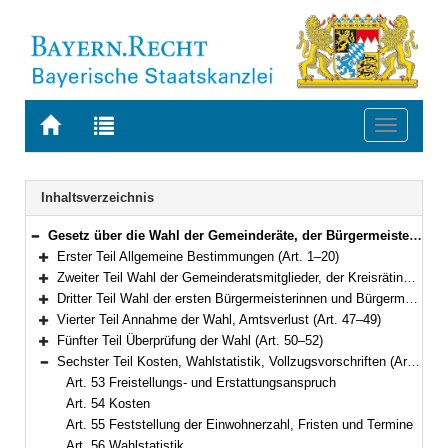
Zur
Zur
Toggle
Startseite
Trefferliste
navigati
von
der
BAYERN.RECHT
letzten
Navigation
Inhaltsverzeichnis
Suche
Gesetz über die Wahl der Gemeinderäte, der Bürgermeister, der Kreistage und der Landräte (Gemeinde- und Landkreiswahlgesetz – GLKrWG) in der Fassung der Bekanntmachung vom 7. November 2006 (GVBl. S. 834) BayRS 2021-1/2-I (Art. 1–61)
Bereich reduzieren
Erster Teil Allgemeine Bestimmungen (Art. 1–20)
Bereich erweitern
Zweiter Teil Wahl der Gemeinderatsmitglieder, der Kreisrätinnen und Kreisräte (Art. 21–38)
Bereich erweitern
Dritter Teil Wahl der ersten Bürgermeisterinnen und Bürgermeister, der Landrätinnen und Landräte (Art. 39–46)
Bereich erweitern
Vierter Teil Annahme der Wahl, Amtsverlust (Art. 47–49)
Bereich erweitern
Fünfter Teil Überprüfung der Wahl (Art. 50–52)
Bereich erweitern
Sechster Teil Kosten, Wahlstatistik, Vollzugsvorschriften (Art. 53–58)
Bereich reduzieren
Art. 53 Freistellungs- und Erstattungsanspruch
Art. 54 Kosten
Art. 55 Feststellung der Einwohnerzahl, Fristen und Termine
Art. 56 Wahlstatistik