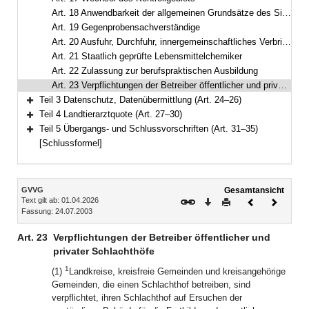
Art. 18 Anwendbarkeit der allgemeinen Grundsätze des Sicherheitsrechts
Art. 19 Gegenprobensachverständige
Art. 20 Ausfuhr, Durchfuhr, innergemeinschaftliches Verbringen
Art. 21 Staatlich geprüfte Lebensmittelchemiker
Art. 22 Zulassung zur berufspraktischen Ausbildung
Art. 23 Verpflichtungen der Betreiber öffentlicher und privater Schlachthöfe
Teil 3 Datenschutz, Datenübermittlung (Art. 24–26)
Bereich erweitern
Teil 4 Landtierarztquote (Art. 27–30)
Bereich erweitern
Teil 5 Übergangs- und Schlussvorschriften (Art. 31–35)
Bereich erweitern
[Schlussformel]
Inhalt
GVVG
Gesamtansicht
Text gilt ab: 01.04.2026
Download
Drucken
Vorheriges
Nächste
Fassung: 24.07.2003
Dokument
Dokume
Art. 23
Verpflichtungen der Betreiber öffentlicher und
privater Schlachthöfe
1
(1)
Landkreise, kreisfreie Gemeinden und kreisangehörige
Gemeinden, die einen Schlachthof betreiben, sind
verpflichtet, ihren Schlachthof auf Ersuchen der