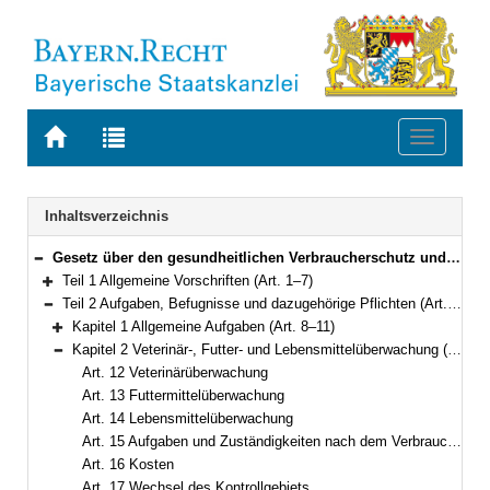
Zur
Zur
Toggle
Startseite
Trefferliste
navigati
von
der
BAYERN.RECHT
letzten
Navigation
Inhaltsverzeichnis
Suche
Gesetz über den gesundheitlichen Verbraucherschutz und das Veterinärwesen (GVVG) Vom 24. Juli 2003 (GVBl. S. 452, 752) BayRS 2120-1-U/G (Art. 1–35)
Bereich reduzieren
Teil 1 Allgemeine Vorschriften (Art. 1–7)
Bereich erweitern
Teil 2 Aufgaben, Befugnisse und dazugehörige Pflichten (Art. 8–23)
Bereich reduzieren
Kapitel 1 Allgemeine Aufgaben (Art. 8–11)
Bereich erweitern
Kapitel 2 Veterinär-, Futter- und Lebensmittelüberwachung (Art. 12–23)
Bereich reduzieren
Art. 12 Veterinärüberwachung
Art. 13 Futtermittelüberwachung
Art. 14 Lebensmittelüberwachung
Art. 15 Aufgaben und Zuständigkeiten nach dem Verbraucherinformationsgesetz
Art. 16 Kosten
Art. 17 Wechsel des Kontrollgebiets