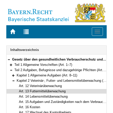
Zur
Zur
Toggle
Startseite
Trefferliste
navigati
von
der
BAYERN.RECHT
letzten
Navigation
Inhaltsverzeichnis
Suche
Gesetz über den gesundheitlichen Verbraucherschutz und das Veterinärwesen (GVVG) Vom 24. Juli 2003 (GVBl. S. 452, 752) BayRS 2120-1-U/G (Art. 1–35)
Bereich reduzieren
Teil 1 Allgemeine Vorschriften (Art. 1–7)
Bereich erweitern
Teil 2 Aufgaben, Befugnisse und dazugehörige Pflichten (Art. 8–23)
Bereich reduzieren
Kapitel 1 Allgemeine Aufgaben (Art. 8–11)
Bereich erweitern
Kapitel 2 Veterinär-, Futter- und Lebensmittelüberwachung (Art. 12–23)
Bereich reduzieren
Art. 12 Veterinärüberwachung
Art. 13 Futtermittelüberwachung
Art. 14 Lebensmittelüberwachung
Art. 15 Aufgaben und Zuständigkeiten nach dem Verbraucherinformationsgesetz
Art. 16 Kosten
Art. 17 Wechsel des Kontrollgebiets