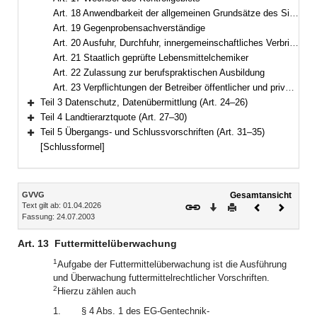
Art. 18 Anwendbarkeit der allgemeinen Grundsätze des Sicherheitsrechts
Art. 19 Gegenprobensachverständige
Art. 20 Ausfuhr, Durchfuhr, innergemeinschaftliches Verbringen
Art. 21 Staatlich geprüfte Lebensmittelchemiker
Art. 22 Zulassung zur berufspraktischen Ausbildung
Art. 23 Verpflichtungen der Betreiber öffentlicher und privater Schlachthöfe
Teil 3 Datenschutz, Datenübermittlung (Art. 24–26)
Bereich erweitern
Teil 4 Landtierarztquote (Art. 27–30)
Bereich erweitern
Teil 5 Übergangs- und Schlussvorschriften (Art. 31–35)
Bereich erweitern
[Schlussformel]
Inhalt
GVVG
Gesamtansicht
Text gilt ab: 01.04.2026
Download
Drucken
Vorheriges
Nächste
Fassung: 24.07.2003
Dokument
Dokume
Art. 13
Futtermittelüberwachung
1
Aufgabe der Futtermittelüberwachung ist die Ausführung
und Überwachung futtermittelrechtlicher Vorschriften.
2
Hierzu zählen auch
1.
§ 4 Abs. 1 des EG-Gentechnik-