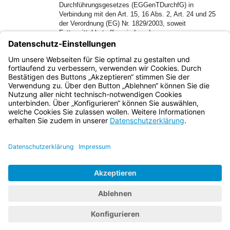
Durchführungsgesetzes (EGGenTDurchfG) in
Verbindung mit den Art. 15, 16 Abs. 2, Art. 24 und 25
der Verordnung (EG) Nr. 1829/2003, soweit
Futtermittel betroffen sind, und
2.
die Verfütterungsverbote nach Art. 7 der Verordnung
(EG) Nr. 999/2001 und nach Art. 11 Abs. 1 der
Verordnung (EG) Nr. 1069/2009.
Bayern.de
BayernPortal
Datenschutz
Impressum
Barrierefreiheit
Hilfe
Kontakt
Kontrastwechsel
Schriftgröße