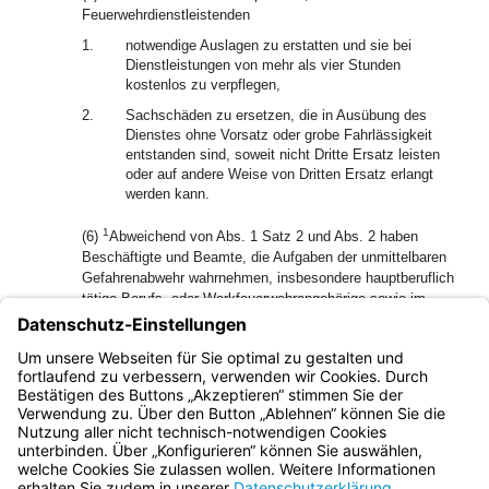
Feuerwehrdienstleistenden
1.
notwendige Auslagen zu erstatten und sie bei
Dienstleistungen von mehr als vier Stunden
kostenlos zu verpflegen,
2.
Sachschäden zu ersetzen, die in Ausübung des
Dienstes ohne Vorsatz oder grobe Fahrlässigkeit
entstanden sind, soweit nicht Dritte Ersatz leisten
oder auf andere Weise von Dritten Ersatz erlangt
werden kann.
1
(6)
Abweichend von Abs. 1 Satz 2 und Abs. 2 haben
Beschäftigte und Beamte, die Aufgaben der unmittelbaren
Gefahrenabwehr wahrnehmen, insbesondere hauptberuflich
tätige Berufs- oder Werkfeuerwehrangehörige sowie im
Polizeivollzugs-, Leitstellen- oder Rettungsdienst
Beschäftigte, keinen Freistellungsanspruch für Einsätze.
2
Bei freiwilliger Freistellung für Einsätze durch einen
privaten Arbeitgeber gilt Art. 10 entsprechend.
Bayern.de
BayernPortal