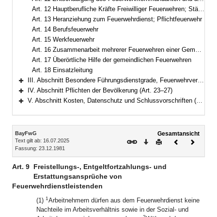
Art. 12 Hauptberufliche Kräfte Freiwilliger Feuerwehren; Ständige Wachen
Art. 13 Heranziehung zum Feuerwehrdienst; Pflichtfeuerwehr
Art. 14 Berufsfeuerwehr
Art. 15 Werkfeuerwehr
Art. 16 Zusammenarbeit mehrerer Feuerwehren einer Gemeinde
Art. 17 Überörtliche Hilfe der gemeindlichen Feuerwehren
Art. 18 Einsatzleitung
III. Abschnitt Besondere Führungsdienstgrade, Feuerwehrverbände (Art. 19–22)
Bereich erweitern
IV. Abschnitt Pflichten der Bevölkerung (Art. 23–27)
Bereich erweitern
V. Abschnitt Kosten, Datenschutz und Schlussvorschriften (Art. 28–33)
Bereich erweitern
Inhalt
BayFwG
Gesamtansicht
Text gilt ab: 16.07.2025
Download
Drucken
Vorheriges
Nächste
Fassung: 23.12.1981
Dokument
Dokume
Art. 9
Freistellungs-, Entgeltfortzahlungs- und
Erstattungsansprüche von
Feuerwehrdienstleistenden
1
(1)
Arbeitnehmern dürfen aus dem Feuerwehrdienst keine
Nachteile im Arbeitsverhältnis sowie in der Sozial- und
2