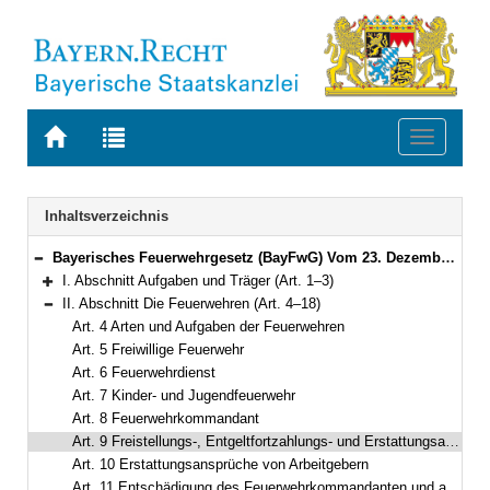
Zur
Zur
Toggle
Startseite
Trefferliste
navigati
von
der
BAYERN.RECHT
letzten
Navigation
Inhaltsverzeichnis
Suche
Bayerisches Feuerwehrgesetz (BayFwG) Vom 23. Dezember 1981 (BayRS III S. 630) BayRS 215-3-1-I (Art. 1–33)
Bereich reduzieren
I. Abschnitt Aufgaben und Träger (Art. 1–3)
Bereich erweitern
II. Abschnitt Die Feuerwehren (Art. 4–18)
Bereich reduzieren
Art. 4 Arten und Aufgaben der Feuerwehren
Art. 5 Freiwillige Feuerwehr
Art. 6 Feuerwehrdienst
Art. 7 Kinder- und Jugendfeuerwehr
Art. 8 Feuerwehrkommandant
Art. 9 Freistellungs-, Entgeltfortzahlungs- und Erstattungsansprüche von Feuerwehrdienstleistenden
Art. 10 Erstattungsansprüche von Arbeitgebern
Art. 11 Entschädigung des Feuerwehrkommandanten und anderer Feuerwehrdienstleistender