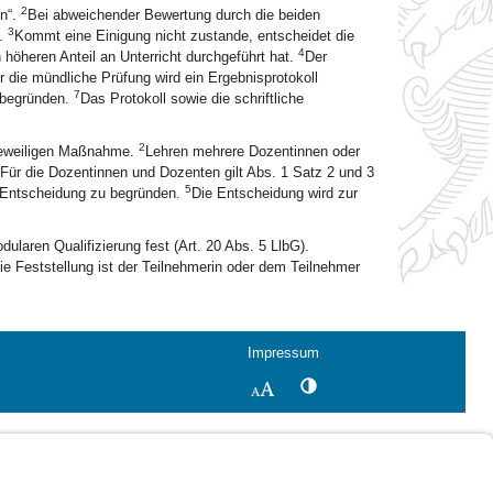
2
en“.
Bei abweichender Bewertung durch die beiden
3
n.
Kommt eine Einigung nicht zustande, entscheidet die
4
 höheren Anteil an Unterricht durchgeführt hat.
Der
r die mündliche Prüfung wird ein Ergebnisprotokoll
7
u begründen.
Das Protokoll sowie die schriftliche
2
r jeweiligen Maßnahme.
Lehren mehrere Dozentinnen oder
Für die Dozentinnen und Dozenten gilt Abs. 1 Satz 2 und 3
5
ie Entscheidung zu begründen.
Die Entscheidung wird zur
ularen Qualifizierung fest (Art. 20 Abs. 5 LlbG).
ie Feststellung ist der Teilnehmerin oder dem Teilnehmer
Impressum
Kontrastwechsel
Schriftgröße