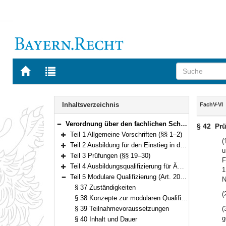
Zur
Zur
Startseite
Trefferliste
von
der
Navigation
BAYERN.RECHT
letzten
Inhalt
Inhaltsverzeichnis
FachV-VI
Suche
Verordnung über den fachlichen Schwerpunkt Verwaltungsinformatik (Fachverordnung Verwaltungsinformatik – FachV-VI) Vom 24. April 2012 (GVBl. S. 159) BayRS 2038-3-1-6-F (§§ 1–45)
§ 42
Prü
Bereich reduzieren
Teil 1 Allgemeine Vorschriften (§§ 1–2)
Bereich erweitern
(
Teil 2 Ausbildung für den Einstieg in der 3. Qualifikationsebene (§§ 3–18)
u
Bereich erweitern
Teil 3 Prüfungen (§§ 19–30)
F
Bereich erweitern
Teil 4 Ausbildungsqualifizierung für Ämter ab der dritten Qualifikationsebene (Art. 37 LlbG) (§§ 31–36)
1
Bereich erweitern
Teil 5 Modulare Qualifizierung (Art. 20 LlbG) (§§ 37–43)
N
Bereich reduzieren
§ 37 Zuständigkeiten
(
§ 38 Konzepte zur modularen Qualifizierung
§ 39 Teilnahmevoraussetzungen
(
g
§ 40 Inhalt und Dauer