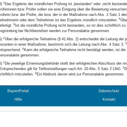
1
4)
Das Ergebnis der mündlichen Prüfung ist „bestanden“ oder „nicht bestand
rüferinnen bzw. Prüfer sollen sie eine Einigung über die Bewertung versuche
rüferin bzw. der Prüfer, die bzw. der in der Maßnahme nach Abs. 1 Satz 1 den
5
eilnehmerin oder dem Teilnehmer ist das Ergebnis mündlich mitzuteilen.
Übe
6
efertigt.
Ist die mündliche Prüfung nicht bestanden, so ist dies schriftlich z
egründung bei Nichtbestehen werden zur Personalakte genommen.
1
5)
Über die erfolgreiche Teilnahme (§ 41 Abs. 2) entscheidet die Leitung de
3
ozenten in einer Maßnahme, bestimmt sich die Leitung nach Abs. 4 Satz 3.
4
ntsprechend.
Kann die erfolgreiche Teilnahme nicht bestätigt werden, ist d
ersonalakte genommen.
1
6)
Die jeweilige Ernennungsbehörde stellt den erfolgreichen Abschluss der mod
3
Entsprechendes gilt für Teilfeststellungen nach Art. 20 Abs. 5 Satz 2 LlbG.
D
4
chriftlich mitzuteilen.
Ein Abdruck davon wird zur Personalakte genommen.
BayernPortal
Datenschutz
Hilfe
Kontakt