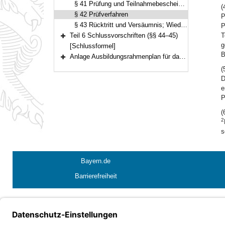
§ 41 Prüfung und Teilnahmebescheinigung
(
§ 42 Prüfverfahren
P
§ 43 Rücktritt und Versäumnis; Wiederholungsmöglichkeit; Nachteilsausgleich
P
Teil 6 Schlussvorschriften (§§ 44–45)
T
Bereich erweitern
g
[Schlussformel]
B
Anlage Ausbildungsrahmenplan für das berufspraktische Studium
Bereich erweitern
(
D
e
P
(
2
s
Bayern.de
Barrierefreiheit