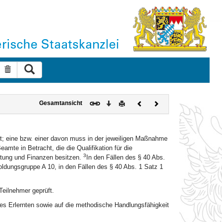
Suche ausführen
Suche zurücksetzen
Download
Drucken
Vorheriges
Nächstes
Gesamtansicht
Dokument
Dokument
rt; eine bzw. einer davon muss in der jeweiligen Maßnahme
te in Betracht, die die Qualifikation für die
3
ltung und Finanzen besitzen.
In den Fällen des § 40 Abs.
ldungsgruppe A 10, in den Fällen des § 40 Abs. 1 Satz 1
Teilnehmer geprüft.
des Erlernten sowie auf die methodische Handlungsfähigkeit