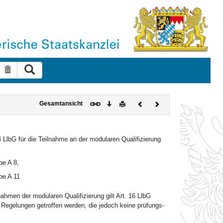
Suche ausführen
Suche zurücksetzen
Download
Drucken
Vorheriges
Nächstes
Gesamtansicht
Dokument
Dokument
lbG für die Teilnahme an der modularen Qualifizierung
pe A 8,
pe A 11
hmen der modularen Qualifizierung gilt Art. 16 LlbG
 Regelungen getroffen werden, die jedoch keine prüfungs-