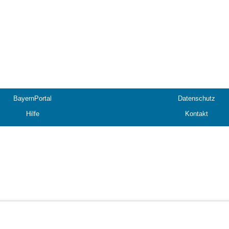
BayernPortal
Datenschutz
Hilfe
Kontakt