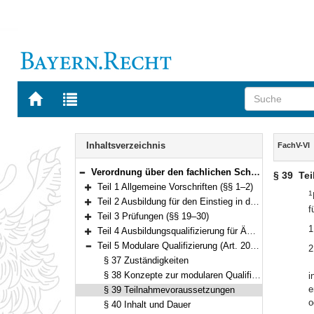
Zur
Zur
Startseite
Trefferliste
von
der
Navigation
BAYERN.RECHT
letzten
Inhalt
Inhaltsverzeichnis
FachV-VI
Suche
Verordnung über den fachlichen Schwerpunkt Verwaltungsinformatik (Fachverordnung Verwaltungsinformatik – FachV-VI) Vom 24. April 2012 (GVBl. S. 159) BayRS 2038-3-1-6-F (§§ 1–45)
§ 39
Te
Bereich reduzieren
Teil 1 Allgemeine Vorschriften (§§ 1–2)
1
Bereich erweitern
Teil 2 Ausbildung für den Einstieg in der 3. Qualifikationsebene (§§ 3–18)
f
Bereich erweitern
Teil 3 Prüfungen (§§ 19–30)
Bereich erweitern
1
Teil 4 Ausbildungsqualifizierung für Ämter ab der dritten Qualifikationsebene (Art. 37 LlbG) (§§ 31–36)
Bereich erweitern
Teil 5 Modulare Qualifizierung (Art. 20 LlbG) (§§ 37–43)
2
Bereich reduzieren
§ 37 Zuständigkeiten
§ 38 Konzepte zur modularen Qualifizierung
i
e
§ 39 Teilnahmevoraussetzungen
o
§ 40 Inhalt und Dauer