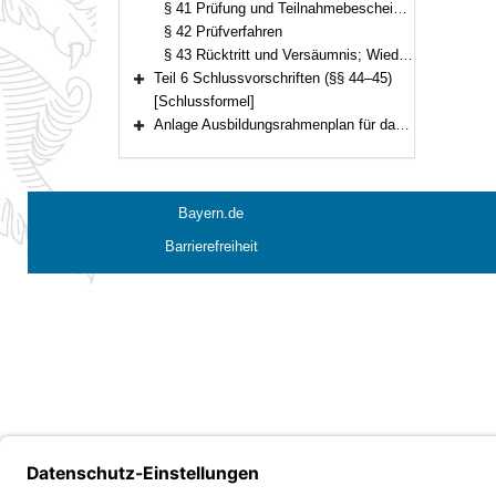
§ 41 Prüfung und Teilnahmebescheinigung
§ 42 Prüfverfahren
§ 43 Rücktritt und Versäumnis; Wiederholungsmöglichkeit; Nachteilsausgleich
Teil 6 Schlussvorschriften (§§ 44–45)
Bereich erweitern
[Schlussformel]
Anlage Ausbildungsrahmenplan für das berufspraktische Studium
Bereich erweitern
Bayern.de
Barrierefreiheit