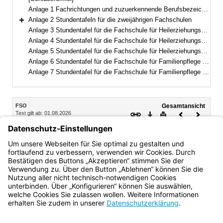
Anlage 1 Fachrichtungen und zuzuerkennende Berufsbezeichnungen
Anlage 2 Stundentafeln für die zweijährigen Fachschulen
Bereich erweitern
Anlage 3 Stundentafel für die Fachschule für Heilerziehungspflege (dreijährig)
Anlage 4 Stundentafel für die Fachschule für Heilerziehungspflege (zweijährig)
Anlage 5 Stundentafel für die Fachschule für Heilerziehungspflegehilfe
Anlage 6 Stundentafel für die Fachschule für Familienpflege (Vollzeitform)
Anlage 7 Stundentafel für die Fachschule für Familienpflege (Teilzeitform)
Inhalt
FSO
Gesamtansicht
Text gilt ab: 01.08.2026
Download
Drucken
Vorheriges
Nächste
Fassung: 15.05.2017
Dokument
Dokume
§ 71
Inkrafttreten
Diese Verordnung tritt am 1. August 2017 in Kraft.
Bayern.de
BayernPortal
Datenschutz