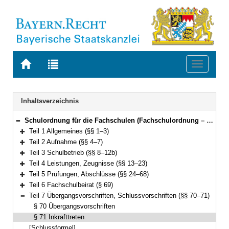
Zur
Zur
Toggle
Startseite
Trefferliste
navigati
von
der
BAYERN.RECHT
letzten
Navigation
Inhaltsverzeichnis
Suche
Schulordnung für die Fachschulen (Fachschulordnung – FSO) Vom 15. Mai 2017 (GVBl. S. 186) BayRS 2236-6-1-1-K (§§ 1–71)
Bereich reduzieren
Teil 1 Allgemeines (§§ 1–3)
Bereich erweitern
Teil 2 Aufnahme (§§ 4–7)
Bereich erweitern
Teil 3 Schulbetrieb (§§ 8–12b)
Bereich erweitern
Teil 4 Leistungen, Zeugnisse (§§ 13–23)
Bereich erweitern
Teil 5 Prüfungen, Abschlüsse (§§ 24–68)
Bereich erweitern
Teil 6 Fachschulbeirat (§ 69)
Bereich erweitern
Teil 7 Übergangsvorschriften, Schlussvorschriften (§§ 70–71)
Bereich reduzieren
§ 70 Übergangsvorschriften
§ 71 Inkrafttreten
[Schlussformel]