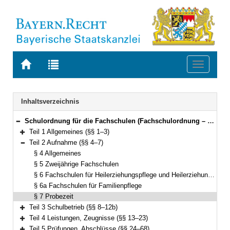
Zur
Zur
Toggle
Startseite
Trefferliste
navigati
von
der
BAYERN.RECHT
letzten
Navigation
Inhaltsverzeichnis
Suche
Schulordnung für die Fachschulen (Fachschulordnung – FSO) Vom 15. Mai 2017 (GVBl. S. 186) BayRS 2236-6-1-1-K (§§ 1–71)
Bereich reduzieren
Teil 1 Allgemeines (§§ 1–3)
Bereich erweitern
Teil 2 Aufnahme (§§ 4–7)
Bereich reduzieren
§ 4 Allgemeines
§ 5 Zweijährige Fachschulen
§ 6 Fachschulen für Heilerziehungspflege und Heilerziehungspflegehilfe
§ 6a Fachschulen für Familienpflege
§ 7 Probezeit
Teil 3 Schulbetrieb (§§ 8–12b)
Bereich erweitern
Teil 4 Leistungen, Zeugnisse (§§ 13–23)
Bereich erweitern
Teil 5 Prüfungen, Abschlüsse (§§ 24–68)