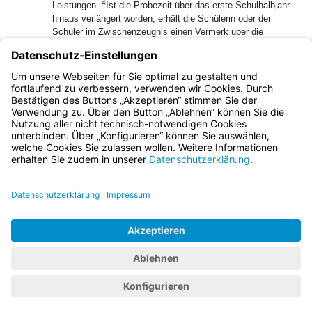
4
Leistungen.
Ist die Probezeit über das erste Schulhalbjahr
hinaus verlängert worden, erhält die Schülerin oder der
Schüler im Zwischenzeugnis einen Vermerk über die
Verlängerung.
(4) Endet nach bestandener Probezeit das Schulverhältnis,
finden bei einem Wiedereintritt auch die Abs. 1 bis 3 erneut
Anwendung.
Bayern.de
BayernPortal
Datenschutz
Impressum
Barrierefreiheit
Hilfe
Kontakt
Kontrastwechsel
Schriftgröße