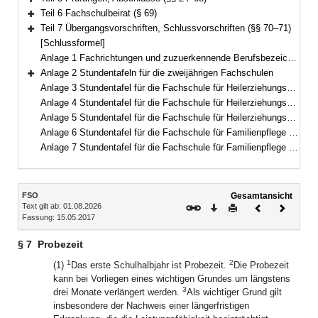
Bereich erweitern
Teil 6 Fachschulbeirat (§ 69)
Bereich erweitern
Teil 7 Übergangsvorschriften, Schlussvorschriften (§§ 70–71)
Bereich erweitern
[Schlussformel]
Anlage 1 Fachrichtungen und zuzuerkennende Berufsbezeichnungen
Anlage 2 Stundentafeln für die zweijährigen Fachschulen
Bereich erweitern
Anlage 3 Stundentafel für die Fachschule für Heilerziehungspflege (dreijährig)
Anlage 4 Stundentafel für die Fachschule für Heilerziehungspflege (zweijährig)
Anlage 5 Stundentafel für die Fachschule für Heilerziehungspflegehilfe
Anlage 6 Stundentafel für die Fachschule für Familienpflege (Vollzeitform)
Anlage 7 Stundentafel für die Fachschule für Familienpflege (Teilzeitform)
Inhalt
FSO
Gesamtansicht
Text gilt ab: 01.08.2026
Download
Drucken
Vorheriges
Nächste
Fassung: 15.05.2017
Dokument
Dokume
§ 7
Probezeit
1
2
(1)
Das erste Schulhalbjahr ist Probezeit.
Die Probezeit
kann bei Vorliegen eines wichtigen Grundes um längstens
3
drei Monate verlängert werden.
Als wichtiger Grund gilt
insbesondere der Nachweis einer längerfristigen