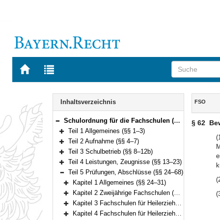
Zur
Zur
Startseite
Trefferliste
von
der
Navigation
BAYERN.RECHT
letzten
Inhalt
Inhaltsverzeichnis
FSO
Suche
Schulordnung für die Fachschulen (Fachschulordnung – FSO) Vom 15. Mai 2017 (GVBl. S. 186) BayRS 2236-6-1-1-K (§§ 1–71)
§ 62
Bew
Bereich reduzieren
Teil 1 Allgemeines (§§ 1–3)
Bereich erweitern
(
Teil 2 Aufnahme (§§ 4–7)
M
Bereich erweitern
Teil 3 Schulbetrieb (§§ 8–12b)
e
Bereich erweitern
Teil 4 Leistungen, Zeugnisse (§§ 13–23)
k
Bereich erweitern
Teil 5 Prüfungen, Abschlüsse (§§ 24–68)
Bereich reduzieren
(
Kapitel 1 Allgemeines (§§ 24–31)
Bereich erweitern
Kapitel 2 Zweijährige Fachschulen (§§ 32–41)
(
Bereich erweitern
Kapitel 3 Fachschulen für Heilerziehungspflege (§§ 42–51)
Bereich erweitern
Kapitel 4 Fachschulen für Heilerziehungspflegehilfe (§§ 52–59)
Bereich erweitern