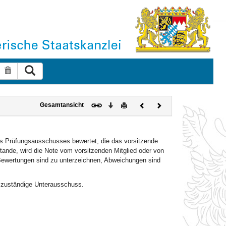
Suche ausführen
Suche zurücksetzen
Download
Drucken
Vorheriges
Nächstes
Gesamtansicht
Dokument
Dokument
des Prüfungsausschusses bewertet, die das vorsitzende
ande, wird die Note vom vorsitzenden Mitglied oder von
Bewertungen sind zu unterzeichnen, Abweichungen sind
r zuständige Unterausschuss.