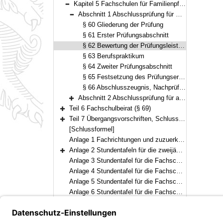
Kapitel 5 Fachschulen für Familienpflege (§§ 60–68)
Bereich reduzieren
Abschnitt 1 Abschlussprüfung für Schüler öffentlicher und staatlich anerkannter Fachschulen (§§ 60–66)
Bereich reduzieren
§ 60 Gliederung der Prüfung
§ 61 Erster Prüfungsabschnitt
§ 62 Bewertung der Prüfungsleistungen
§ 63 Berufspraktikum
§ 64 Zweiter Prüfungsabschnitt
§ 65 Festsetzung des Prüfungsergebnisses
§ 66 Abschlusszeugnis, Nachprüfung
Abschnitt 2 Abschlussprüfung für andere Bewerber (§§ 67–68)
Bereich erweitern
Teil 6 Fachschulbeirat (§ 69)
Bereich erweitern
Teil 7 Übergangsvorschriften, Schlussvorschriften (§§ 70–71)
Bereich erweitern
[Schlussformel]
Anlage 1 Fachrichtungen und zuzuerkennende Berufsbezeichnungen
Anlage 2 Stundentafeln für die zweijährigen Fachschulen
Bereich erweitern
Anlage 3 Stundentafel für die Fachschule für Heilerziehungspflege (dreijährig)
Anlage 4 Stundentafel für die Fachschule für Heilerziehungspflege (zweijährig)
Anlage 5 Stundentafel für die Fachschule für Heilerziehungspflegehilfe
Anlage 6 Stundentafel für die Fachschule für Familienpflege (Vollzeitform)
Anlage 7 Stundentafel für die Fachschule für Familienpflege (Teilzeitform)