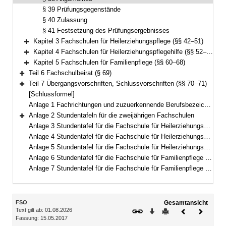
§ 39 Prüfungsgegenstände
§ 40 Zulassung
§ 41 Festsetzung des Prüfungsergebnisses
Kapitel 3 Fachschulen für Heilerziehungspflege (§§ 42–51)
Bereich erweitern
Kapitel 4 Fachschulen für Heilerziehungspflegehilfe (§§ 52–59)
Bereich erweitern
Kapitel 5 Fachschulen für Familienpflege (§§ 60–68)
Bereich erweitern
Teil 6 Fachschulbeirat (§ 69)
Bereich erweitern
Teil 7 Übergangsvorschriften, Schlussvorschriften (§§ 70–71)
Bereich erweitern
[Schlussformel]
Anlage 1 Fachrichtungen und zuzuerkennende Berufsbezeichnungen
Anlage 2 Stundentafeln für die zweijährigen Fachschulen
Bereich erweitern
Anlage 3 Stundentafel für die Fachschule für Heilerziehungspflege (dreijährig)
Anlage 4 Stundentafel für die Fachschule für Heilerziehungspflege (zweijährig)
Anlage 5 Stundentafel für die Fachschule für Heilerziehungspflegehilfe
Anlage 6 Stundentafel für die Fachschule für Familienpflege (Vollzeitform)
Anlage 7 Stundentafel für die Fachschule für Familienpflege (Teilzeitform)
Inhalt
FSO
Gesamtansicht
Text gilt ab: 01.08.2026
Download
Drucken
Vorheriges
Nächste
Fassung: 15.05.2017
Dokument
Dokume