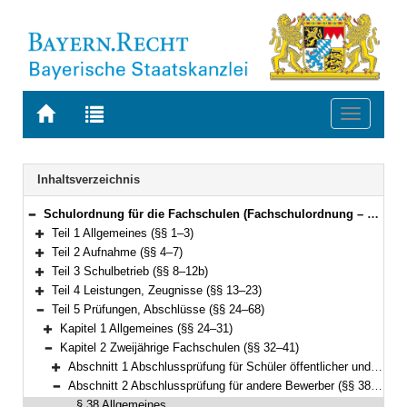
Zur
Zur
Toggle
Startseite
Trefferliste
navigati
von
der
BAYERN.RECHT
letzten
Navigation
Inhaltsverzeichnis
Suche
Schulordnung für die Fachschulen (Fachschulordnung – FSO) Vom 15. Mai 2017 (GVBl. S. 186) BayRS 2236-6-1-1-K (§§ 1–71)
Bereich reduzieren
Teil 1 Allgemeines (§§ 1–3)
Bereich erweitern
Teil 2 Aufnahme (§§ 4–7)
Bereich erweitern
Teil 3 Schulbetrieb (§§ 8–12b)
Bereich erweitern
Teil 4 Leistungen, Zeugnisse (§§ 13–23)
Bereich erweitern
Teil 5 Prüfungen, Abschlüsse (§§ 24–68)
Bereich reduzieren
Kapitel 1 Allgemeines (§§ 24–31)
Bereich erweitern
Kapitel 2 Zweijährige Fachschulen (§§ 32–41)
Bereich reduzieren
Abschnitt 1 Abschlussprüfung für Schüler öffentlicher und staatlich anerkannter Fachschulen (§§ 32–37)
Bereich erweitern
Abschnitt 2 Abschlussprüfung für andere Bewerber (§§ 38–41)
Bereich reduzieren
§ 38 Allgemeines