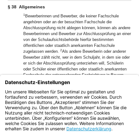
§ 38
Allgemeines
1
Bewerberinnen und Bewerber, die keiner Fachschule
angehören oder an der besuchten Fachschule die
Abschlussprüfung nicht ablegen können, können als andere
Bewerberinnen und Bewerber zur Abschlussprüfung an einer
von der Schulaufsichtsbehörde hierfür bestimmten
öffentlichen oder staatlich anerkannten Fachschule
2
zugelassen werden.
Als andere Bewerberin oder anderer
Bewerber zählt nicht, wer in dem Schuljahr, in dem sie oder
er sich der Abschlussprüfung unterziehen will, Schülerin
oder Schüler einer öffentlichen oder staatlich anerkannten
Fachschule der entsprechenden Fachrichtung in Bayern
3
war.
Die Schulaufsichtsbehörde kann bei Bedarf besondere
staatliche Prüfungsausschüsse zur Abnahme der Prüfung
4
einsetzen.
Es gelten die §§ 32 bis 37, soweit nachfolgend
nichts anderes bestimmt ist.
Bayern.de
BayernPortal
Datenschutz