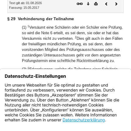
Text gilt ab: 01.08.2026
Download
Drucken
Vorheriges
Nächste
Fassung: 15.05.2017
Dokument
Dokume
§ 29
Verhinderung der Teilnahme
1
(1)
Versäumt eine Schülerin oder ein Schüler eine Prüfung,
so wird die Note 6 erteilt, es sei denn, sie oder er hat das
2
Versäumnis nicht zu vertreten.
Dies gilt auch in den Fällen
der freiwilligen mündlichen Prüfung, es sei denn, dem
vorsitzenden Mitglied des Prüfungsausschusses oder des
zuständigen Unterausschusses geht vor dem angesetzten
Prüfungstermin eine schriftliche Rücktrittserklärung zu.
1
(2)
Erkrankungen, welche die Teilnahme einer Schülerin
oder eines Schülers an der Abschlussprüfung verhindern,
sind unverzüglich durch ärztliches Zeugnis, auf Verlangen
der Schulleitung durch amtsärztliches Zeugnis
2
nachzuweisen.
§ 17 Abs. 5 gilt entsprechend.
Bayern.de
BayernPortal
Datenschutz