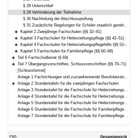
§ 28 Unterschleif
§ 29 Verhinderung der Teilnahme
§ 30 Nachholung der Abschlussprüfung
§ 31 Zusätzliche Regelungen für Schüler staatlich genehmigter Ersatzschulen
Kapitel 2 Zweijährige Fachschulen (§§ 32–41)
Bereich erweitern
Kapitel 3 Fachschulen für Heilerziehungspflege (§§ 42–51)
Bereich erweitern
Kapitel 4 Fachschulen für Heilerziehungspflegehilfe (§§ 52–59)
Bereich erweitern
Kapitel 5 Fachschulen für Familienpflege (§§ 60–68)
Bereich erweitern
Teil 6 Fachschulbeirat (§ 69)
Bereich erweitern
Teil 7 Übergangsvorschriften, Schlussvorschriften (§§ 70–71)
Bereich erweitern
[Schlussformel]
Anlage 1 Fachrichtungen und zuzuerkennende Berufsbezeichnungen
Anlage 2 Stundentafeln für die zweijährigen Fachschulen
Bereich erweitern
Anlage 3 Stundentafel für die Fachschule für Heilerziehungspflege (dreijährig)
Anlage 4 Stundentafel für die Fachschule für Heilerziehungspflege (zweijährig)
Anlage 5 Stundentafel für die Fachschule für Heilerziehungspflegehilfe
Anlage 6 Stundentafel für die Fachschule für Familienpflege (Vollzeitform)
Anlage 7 Stundentafel für die Fachschule für Familienpflege (Teilzeitform)
Inhalt
FSO
Gesamtansicht