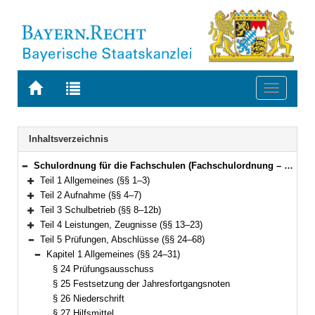
Zur
Zur
Toggle
Startseite
Trefferliste
navigati
von
der
BAYERN.RECHT
letzten
Navigation
Inhaltsverzeichnis
Suche
Schulordnung für die Fachschulen (Fachschulordnung – FSO) Vom 15. Mai 2017 (GVBl. S. 186) BayRS 2236-6-1-1-K (§§ 1–71)
Bereich reduzieren
Teil 1 Allgemeines (§§ 1–3)
Bereich erweitern
Teil 2 Aufnahme (§§ 4–7)
Bereich erweitern
Teil 3 Schulbetrieb (§§ 8–12b)
Bereich erweitern
Teil 4 Leistungen, Zeugnisse (§§ 13–23)
Bereich erweitern
Teil 5 Prüfungen, Abschlüsse (§§ 24–68)
Bereich reduzieren
Kapitel 1 Allgemeines (§§ 24–31)
Bereich reduzieren
§ 24 Prüfungsausschuss
§ 25 Festsetzung der Jahresfortgangsnoten
§ 26 Niederschrift
§ 27 Hilfsmittel