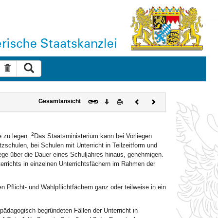
Suche ausführen
Suche zurücksetzen
Download
Drucken
Vorheriges
Nächstes
Gesamtansicht
Dokument
Dokument
2
 zu legen.
Das Staatsministerium kann bei Vorliegen
schulen, bei Schulen mit Unterricht in Teilzeitform und
lege über die Dauer eines Schuljahres hinaus, genehmigen.
errichts in einzelnen Unterrichtsfächern im Rahmen der
 Pflicht- und Wahlpflichtfächern ganz oder teilweise in ein
pädagogisch begründeten Fällen der Unterricht in