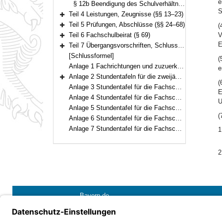
e
§ 12b Beendigung des Schulverhältnisses
S
Teil 4 Leistungen, Zeugnisse (§§ 13–23)
Bereich erweitern
Teil 5 Prüfungen, Abschlüsse (§§ 24–68)
(
Bereich erweitern
Teil 6 Fachschulbeirat (§ 69)
V
Bereich erweitern
E
Teil 7 Übergangsvorschriften, Schlussvorschriften (§§ 70–71)
Bereich erweitern
[Schlussformel]
(
Anlage 1 Fachrichtungen und zuzuerkennende Berufsbezeichnungen
e
Anlage 2 Stundentafeln für die zweijährigen Fachschulen
(
Bereich erweitern
Anlage 3 Stundentafel für die Fachschule für Heilerziehungspflege (dreijährig)
E
Anlage 4 Stundentafel für die Fachschule für Heilerziehungspflege (zweijährig)
U
Anlage 5 Stundentafel für die Fachschule für Heilerziehungspflegehilfe
(
Anlage 6 Stundentafel für die Fachschule für Familienpflege (Vollzeitform)
Anlage 7 Stundentafel für die Fachschule für Familienpflege (Teilzeitform)
1
2
Bayern.de
Barrierefreiheit