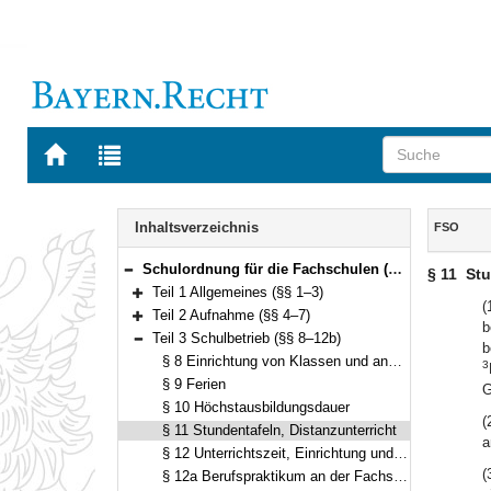
Zur
Zur
Startseite
Trefferliste
von
der
Navigation
BAYERN.RECHT
letzten
Inhalt
Inhaltsverzeichnis
FSO
Suche
Schulordnung für die Fachschulen (Fachschulordnung – FSO) Vom 15. Mai 2017 (GVBl. S. 186) BayRS 2236-6-1-1-K (§§ 1–71)
§ 11
Stu
Bereich reduzieren
Teil 1 Allgemeines (§§ 1–3)
Bereich erweitern
(
Teil 2 Aufnahme (§§ 4–7)
b
Bereich erweitern
Teil 3 Schulbetrieb (§§ 8–12b)
b
Bereich reduzieren
§ 8 Einrichtung von Klassen und anderen Unterrichtsgruppen
3
§ 9 Ferien
G
§ 10 Höchstausbildungsdauer
(
§ 11 Stundentafeln, Distanzunterricht
a
§ 12 Unterrichtszeit, Einrichtung und Besuch bestimmter Unterrichtsfächer
(
§ 12a Berufspraktikum an der Fachschule für Familienpflege