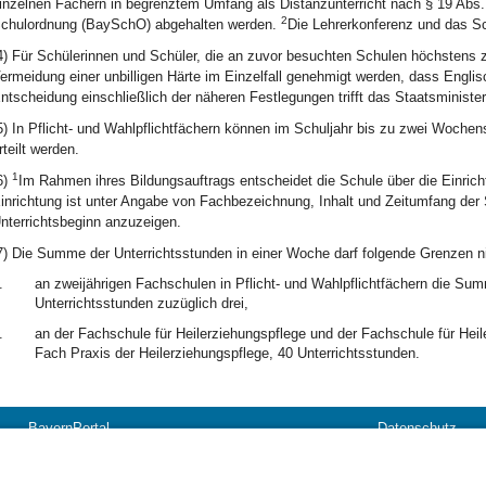
inzelnen Fächern in begrenztem Umfang als Distanzunterricht nach § 19 Abs.
2
chulordnung (BaySchO) abgehalten werden.
Die Lehrerkonferenz und das Sc
4) Für Schülerinnen und Schüler, die an zuvor besuchten Schulen höchstens z
ermeidung einer unbilligen Härte im Einzelfall genehmigt werden, dass Englis
ntscheidung einschließlich der näheren Festlegungen trifft das Staatsministe
5) In Pflicht- und Wahlpflichtfächern können im Schuljahr bis zu zwei Wochens
rteilt werden.
1
6)
Im Rahmen ihres Bildungsauftrags entscheidet die Schule über die Einrich
inrichtung ist unter Angabe von Fachbezeichnung, Inhalt und Zeitumfang der
nterrichtsbeginn anzuzeigen.
7) Die Summe der Unterrichtsstunden in einer Woche darf folgende Grenzen ni
.
an zweijährigen Fachschulen in Pflicht- und Wahlpflichtfächern die Sum
Unterrichtsstunden zuzüglich drei,
.
an der Fachschule für Heilerziehungspflege und der Fachschule für Hei
Fach Praxis der Heilerziehungspflege, 40 Unterrichtsstunden.
BayernPortal
Datenschutz
Hilfe
Kontakt