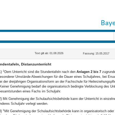
Text gilt ab: 01.08.2026
Fassung: 15.05.2017
ndentafeln, Distanzunterricht
1
1)
Dem Unterricht sind die Stundentafeln nach den
Anlagen 2 bis 7
zugrunde
esonderer Umstände Abweichungen für die Dauer eines Schuljahres, bei Ersatz
ei der dreijährigen Organisationsform an der Fachschule für Heilerziehungspf
Keiner Genehmigung bedarf die organisatorisch bedingte Verblockung des Unt
esamtstunden eines Fachs im Schuljahr.
2) Mit Genehmigung der Schulaufsichtsbehörde kann der Unterricht in einzelnen
nderes Schuljahr verlegt werden.
1
3)
Mit Genehmigung der Schulaufsichtsbehörde kann in organisatorisch oder 