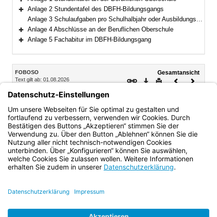
Bereich erweitern
Anlage 2 Stundentafel des DBFH-Bildungsgangs
Bereich erweitern
Anlage 3 Schulaufgaben pro Schulhalbjahr oder Ausbildungsabschnitt an der Beruflichen Oberschule
Anlage 4 Abschlüsse an der Beruflichen Oberschule
Bereich erweitern
Anlage 5 Fachabitur im DBFH-Bildungsgang
Bereich erweitern
Inhalt
FOBOSO
Gesamtansicht
Text gilt ab: 01.08.2026
Download
Drucken
Vorheriges
Nächste
Fassung: 28.08.2017
Dokument
Dokume
§ 44
Inkrafttreten
Diese Verordnung tritt am 13. September 2017 in Kraft.
Bayern.de
BayernPortal
Datenschutz
Impressum
Barrierefreiheit