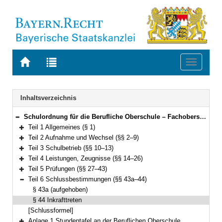
Zur
Zur
Toggle
Startseite
Trefferliste
navigati
von
der
BAYERN.RECHT
letzten
Navigation
Inhaltsverzeichnis
Suche
Schulordnung für die Berufliche Oberschule – Fachoberschulen und Berufsoberschulen (Fachober- und Berufsoberschulordnung – FOBOSO) Vom 28. August 2017 (GVBl. S. 451) BayRS 2236-7-1-K (§§ 1–44)
Bereich reduzieren
Teil 1 Allgemeines (§ 1)
Bereich erweitern
Teil 2 Aufnahme und Wechsel (§§ 2–9)
Bereich erweitern
Teil 3 Schulbetrieb (§§ 10–13)
Bereich erweitern
Teil 4 Leistungen, Zeugnisse (§§ 14–26)
Bereich erweitern
Teil 5 Prüfungen (§§ 27–43)
Bereich erweitern
Teil 6 Schlussbestimmungen (§§ 43a–44)
Bereich reduzieren
§ 43a (aufgehoben)
§ 44 Inkrafttreten
[Schlussformel]
Anlage 1 Stundentafel an der Beruflichen Oberschule