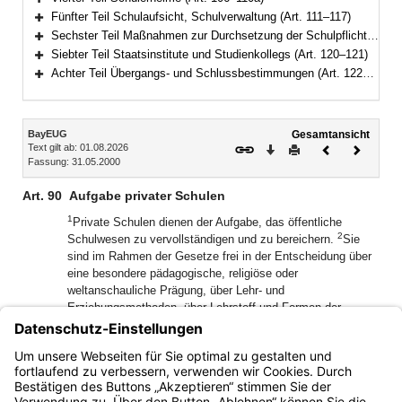
Bereich erweitern
Fünfter Teil Schulaufsicht, Schulverwaltung (Art. 111–117)
Bereich erweitern
Sechster Teil Maßnahmen zur Durchsetzung der Schulpflicht, Ordnungswidrigkeiten (Art. 118–119)
Bereich erweitern
Siebter Teil Staatsinstitute und Studienkollegs (Art. 120–121)
Bereich erweitern
Achter Teil Übergangs- und Schlussbestimmungen (Art. 122–125)
Bereich erweitern
Inhalt
BayEUG
Gesamtansicht
Text gilt ab: 01.08.2026
Download
Drucken
Vorheriges
Nächste
Fassung: 31.05.2000
Dokument
Dokume
Art. 90
Aufgabe privater Schulen
1
Private Schulen dienen der Aufgabe, das öffentliche
2
Schulwesen zu vervollständigen und zu bereichern.
Sie
sind im Rahmen der Gesetze frei in der Entscheidung über
eine besondere pädagogische, religiöse oder
weltanschauliche Prägung, über Lehr- und
Erziehungsmethoden, über Lehrstoff und Formen der
3
Unterrichtsorganisation.
Die Bestimmungen über die
4
Schulpflicht gelten auch an Privatschulen.
Für die privaten
Schulvorbereitenden Einrichtungen gelten die
Bestimmungen dieses Gesetzes entsprechend.