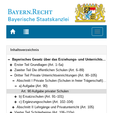
Zur
Zur
Toggle
Startseite
Trefferliste
navigati
von
der
BAYERN.RECHT
letzten
Navigation
Inhaltsverzeichnis
Suche
Bayerisches Gesetz über das Erziehungs- und Unterrichtswesen (BayEUG) in der Fassung der Bekanntmachung vom 31. Mai 2000 (GVBl. S. 414, 632) BayRS 2230-1-1-K (Art. 1–125)
Bereich reduzieren
Erster Teil Grundlagen (Art. 1–5a)
Bereich erweitern
Zweiter Teil Die öffentlichen Schulen (Art. 6–89)
Bereich erweitern
Dritter Teil Private Unterrichtseinrichtungen (Art. 90–105)
Bereich reduzieren
Abschnitt I Private Schulen (Schulen in freier Trägerschaft) (Art. 90–104)
Bereich reduzieren
a) Aufgabe (Art. 90)
Bereich reduzieren
Art. 90 Aufgabe privater Schulen
b) Ersatzschulen (Art. 91–101)
Bereich erweitern
c) Ergänzungsschulen (Art. 102–104)
Bereich erweitern
Abschnitt II Lehrgänge und Privatunterricht (Art. 105)
Bereich erweitern
Vierter Teil Schülerheime (Art. 106–110a)