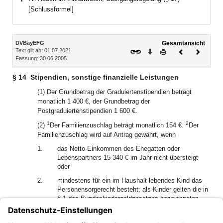
Bereich erweitern
[Schlussformel]
Inhalt
DVBayEFG
Gesamtansicht
Text gilt ab: 01.07.2021
Download
Drucken
Vorheriges
Nächste
Fassung: 30.06.2005
Dokument
Dokume
§ 14
Stipendien, sonstige finanzielle Leistungen
(1) Der Grundbetrag der Graduiertenstipendien beträgt
monatlich 1 400 €, der Grundbetrag der
Postgraduiertenstipendien 1 600 €.
1
2
(2)
Der Familienzuschlag beträgt monatlich 154 €.
Der
Familienzuschlag wird auf Antrag gewährt, wenn
1.
das Netto-Einkommen des Ehegatten oder
Lebenspartners 15 340 € im Jahr nicht übersteigt
oder
2.
mindestens für ein im Haushalt lebendes Kind das
Personensorgerecht besteht; als Kinder gelten die in
§ 1 des Bundeskindergeldgesetzes bezeichneten
Personen.