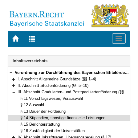
Zur
Zur
Toggle
Startseite
Trefferliste
navigati
von
der
BAYERN.RECHT
letzten
Navigation
Inhaltsverzeichnis
Suche
Verordnung zur Durchführung des Bayerischen Eliteförderungsgesetzes (DVBayEFG) Vom 30. Juni 2005 (GVBl. S. 248) BayRS 2230-2-3-2-WK (§§ 1–17)
Bereich reduzieren
I. Abschnitt Allgemeine Grundsätze (§§ 1–4)
Bereich erweitern
II. Abschnitt Studienförderung (§§ 5–10)
Bereich erweitern
III. Abschnitt Graduierten- und Postgraduiertenförderung (§§ 11–16)
Bereich reduzieren
§ 11 Vorschlagswesen, Vorauswahl
§ 12 Auswahl
§ 13 Dauer der Förderung
§ 14 Stipendien, sonstige finanzielle Leistungen
§ 15 Berichterstattung
§ 16 Zuständigkeit der Universitäten
IV. Abschnitt Inkrafttreten, Übergangsregelung (§ 17)